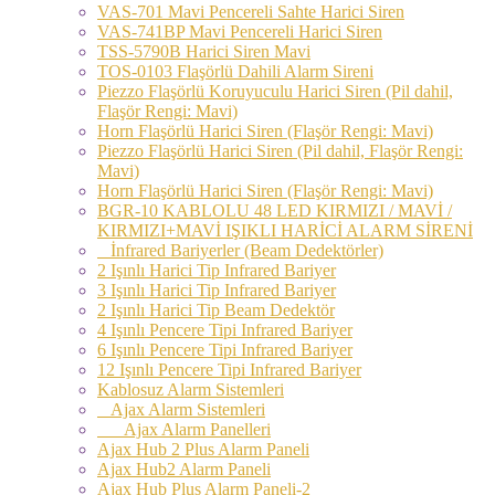
VAS-701 Mavi Pencereli Sahte Harici Siren
VAS-741BP Mavi Pencereli Harici Siren
TSS-5790B Harici Siren Mavi
TOS-0103 Flaşörlü Dahili Alarm Sireni
Piezzo Flaşörlü Koruyuculu Harici Siren (Pil dahil,
Flaşör Rengi: Mavi)
Horn Flaşörlü Harici Siren (Flaşör Rengi: Mavi)
Piezzo Flaşörlü Harici Siren (Pil dahil, Flaşör Rengi:
Mavi)
Horn Flaşörlü Harici Siren (Flaşör Rengi: Mavi)
BGR-10 KABLOLU 48 LED KIRMIZI / MAVİ /
KIRMIZI+MAVİ IŞIKLI HARİCİ ALARM SİRENİ
İnfrared Bariyerler (Beam Dedektörler)
2 Işınlı Harici Tip Infrared Bariyer
3 Işınlı Harici Tip Infrared Bariyer
2 Işınlı Harici Tip Beam Dedektör
4 Işınlı Pencere Tipi Infrared Bariyer
6 Işınlı Pencere Tipi Infrared Bariyer
12 Işınlı Pencere Tipi Infrared Bariyer
Kablosuz Alarm Sistemleri
Ajax Alarm Sistemleri
Ajax Alarm Panelleri
Ajax Hub 2 Plus Alarm Paneli
Ajax Hub2 Alarm Paneli
Ajax Hub Plus Alarm Paneli-2