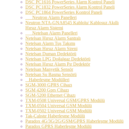
DSC PC1616 PowerSeries Alarm Kontrol Paneli
DSC PC1832 PowerSeries Alarm Kontrol Paneli
DSC PC1864 PowerSeries Kontrol Paneli
Neutron Alarm Panelleri
Neutron NTA-GNA8545 Kablolu/ Kablosuz Akıllı
Hırsız Alarm Sistemi
Netelsan Alarm Panelleri
Netelsan Hırsız Alarm Santralı
Netelsan Alarm Tuş Takımı
Netelsan Hırsız Alarm Sireni
Netelsan Duman Dedektörü
Netelsan LPG Doğalgaz Dedektörü
Netelsan Hırsız Alarm Pır Dedektör
Netelsan Manyetik Sensör
Netelsan Su Basma Sensörü
Haberleşme Modülleri
SGM-3000 GPRS Cihazı
SGM 4200 Gprs Cihazı
SGM-5200 Ethernet Cihazı
TXM-0508 Universal GSM/GPRS Modülü
TXM-0504 Universal GSM Modülü
TXM-0502 Universal GSM Modülü
Tak-Çalıştır Haberleşme Modülü
Paradox 4G/3G/2G/GSM/GPRS Haberleşme Modülü
Paradox GPRS Haberleşme Modülü