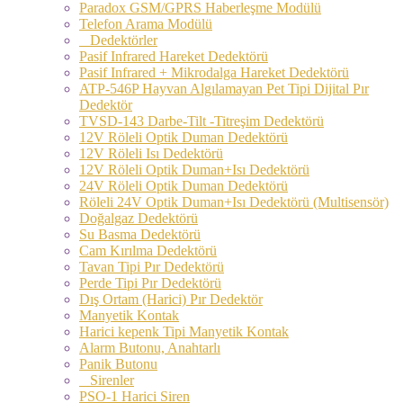
Paradox GSM/GPRS Haberleşme Modülü
Telefon Arama Modülü
Dedektörler
Pasif Infrared Hareket Dedektörü
Pasif Infrared + Mikrodalga Hareket Dedektörü
ATP-546P Hayvan Algılamayan Pet Tipi Dijital Pır
Dedektör
TVSD-143 Darbe-Tilt -Titreşim Dedektörü
12V Röleli Optik Duman Dedektörü
12V Röleli Isı Dedektörü
12V Röleli Optik Duman+Isı Dedektörü
24V Röleli Optik Duman Dedektörü
Röleli 24V Optik Duman+Isı Dedektörü (Multisensör)
Doğalgaz Dedektörü
Su Basma Dedektörü
Cam Kırılma Dedektörü
Tavan Tipi Pır Dedektörü
Perde Tipi Pır Dedektörü
Dış Ortam (Harici) Pır Dedektör
Manyetik Kontak
Harici kepenk Tipi Manyetik Kontak
Alarm Butonu, Anahtarlı
Panik Butonu
Sirenler
PSO-1 Harici Siren