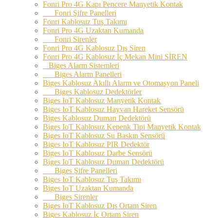
Fonri Pro 4G Kapı Pencere Manyetik Kontak
Fonri Şifre Panelleri
Fonri Kablosuz Tuş Takımı
Fonri Pro 4G Uzaktan Kumanda
Fonri Sirenler
Fonri Pro 4G Kablosuz Dış Siren
Fonri Pro 4G Kablosuz İç Mekan Mini SİREN
Biges Alarm Sistemleri
Biges Alarm Panelleri
Biges Kablosuz Akıllı Alarm ve Otomasyon Paneli
Biges Kablosuz Dedektörler
Biges IoT Kablosuz Manyetik Kontak
Biges IoT Kablosuz Hayvan Hareket Sensörü
Biges Kablosuz Duman Dedektörü
Biges IoT Kablosuz Kepenk Tipi Manyetik Kontak
Biges IoT Kablosuz Su Baskın Sensörü
Biges IoT Kablosuz PIR Dedektör
Biges IoT Kablosuz Darbe Sensörü
Biges IoT Kablosuz Duman Dedektörü
Biges Şifre Panelleri
Biges IoT Kablosuz Tuş Takımı
Biges IoT Uzaktan Kumanda
Biges Sirenler
Biges IoT Kablosuz Dış Ortam Siren
Biges Kablosuz İç Ortam Siren