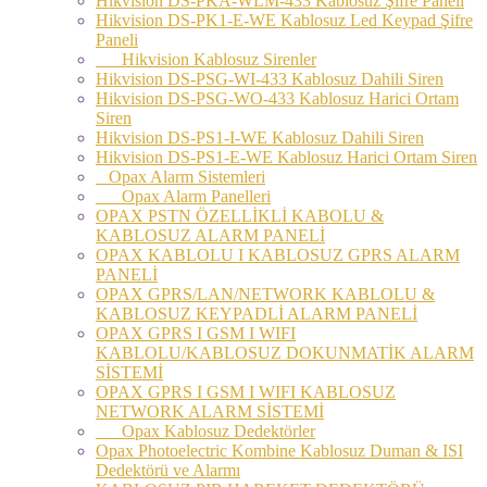
Hikvision DS-PKA-WLM-433 Kablosuz Şifre Paneli
Hikvision DS-PK1-E-WE Kablosuz Led Keypad Şifre
Paneli
Hikvision Kablosuz Sirenler
Hikvision DS-PSG-WI-433 Kablosuz Dahili Siren
Hikvision DS-PSG-WO-433 Kablosuz Harici Ortam
Siren
Hikvision DS-PS1-I-WE Kablosuz Dahili Siren
Hikvision DS-PS1-E-WE Kablosuz Harici Ortam Siren
Opax Alarm Sistemleri
Opax Alarm Panelleri
OPAX PSTN ÖZELLİKLİ KABOLU &
KABLOSUZ ALARM PANELİ
OPAX KABLOLU I KABLOSUZ GPRS ALARM
PANELİ
OPAX GPRS/LAN/NETWORK KABLOLU &
KABLOSUZ KEYPADLİ ALARM PANELİ
OPAX GPRS I GSM I WIFI
KABLOLU/KABLOSUZ DOKUNMATİK ALARM
SİSTEMİ
OPAX GPRS I GSM I WIFI KABLOSUZ
NETWORK ALARM SİSTEMİ
Opax Kablosuz Dedektörler
Opax Photoelectric Kombine Kablosuz Duman & ISI
Dedektörü ve Alarmı