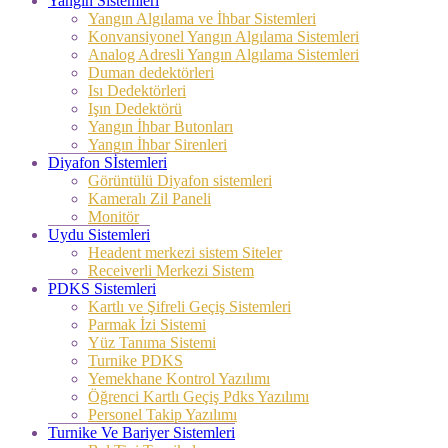
Yangın Sistemleri
Yangın Algılama ve İhbar Sistemleri
Konvansiyonel Yangın Algılama Sistemleri
Analog Adresli Yangın Algılama Sistemleri
Duman dedektörleri
Isı Dedektörleri
Işın Dedektörü
Yangın İhbar Butonları
Yangın İhbar Sirenleri
Diyafon Sİstemleri
Görüntülü Diyafon sistemleri
Kameralı Zil Paneli
Monitör
Uydu Sistemleri
Headent merkezi sistem Siteler
Receiverli Merkezi Sistem
PDKS Sistemleri
Kartlı ve Şifreli Geçiş Sistemleri
Parmak İzi Sistemi
Yüz Tanıma Sistemi
Turnike PDKS
Yemekhane Kontrol Yazılımı
Öğrenci Kartlı Geçiş Pdks Yazılımı
Personel Takip Yazılımı
Turnike Ve Bariyer Sistemleri