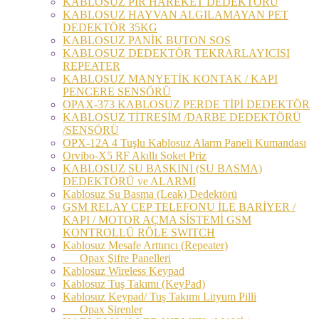
KABLOSUZ PIR HAREKET DEDEKTÖRÜ
KABLOSUZ HAYVAN ALGILAMAYAN PET
DEDEKTÖR 35KG
KABLOSUZ PANİK BUTON SOS
KABLOSUZ DEDEKTÖR TEKRARLAYICISI
REPEATER
KABLOSUZ MANYETİK KONTAK / KAPI
PENCERE SENSÖRÜ
OPAX-373 KABLOSUZ PERDE TİPİ DEDEKTÖR
KABLOSUZ TİTREŞİM /DARBE DEDEKTÖRÜ
/SENSÖRÜ
OPX-12A 4 Tuşlu Kablosuz Alarm Paneli Kumandası
Orvibo-X5 RF Akıllı Soket Priz
KABLOSUZ SU BASKINI (SU BASMA)
DEDEKTÖRÜ ve ALARMI
Kablosuz Su Basma (Leak) Dedektörü
GSM RELAY CEP TELEFONU İLE BARİYER /
KAPI / MOTOR AÇMA SİSTEMİ GSM
KONTROLLÜ RÖLE SWITCH
Kablosuz Mesafe Arttırıcı (Repeater)
Opax Şifre Panelleri
Kablosuz Wireless Keypad
Kablosuz Tuş Takımı (KeyPad)
Kablosuz Keypad/ Tuş Takımı Lityum Pilli
Opax Sirenler