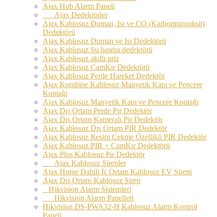
Ajax Hub Alarm Paneli
Ajax Dedektörler
Ajax Kablosuz Duman, Isı ve CO (Karbonmonoksit)
Dedektörü
Ajax Kablosuz Duman ve Isı Dedektörü
Ajax Kablosuz Su basma dedektörü
Ajax Kablosuz akıllı priz
Ajax Kablosuz CamKır Dedektörü
Ajax Kablosuz Perde Hareket Dedektör
Ajax Kombine Kablosuz Manyetik Kapı ve Pencere
Kontağı
Ajax Kablosuz Manyetik Kapı ve Pencere Kontağı
Ajax Dış Ortam Perde Pır Dedektör
Ajax Dış Ortam Kameralı Pır Dedektör
Ajax Kablosuz Dış Ortam PIR Dedektör
Ajax Kablosuz Resim Çekme Özellikli PIR Dedektör
Ajax Kablosuz PIR + CamKır Dedektörü
Ajax Plus Kablosuz Pır Dedektör
Ajax Kablosuz Sirenler
Ajax Home Dahili İç Ortam Kablosuz EV Sireni
Ajax Dış Ortam Kablosuz Siren
Hikvision Alarm Sistemleri
Hikvision Alarm Panelleri
Hikvision DS-PWA32-H Kablosuz Alarm Kontrol
Paneli