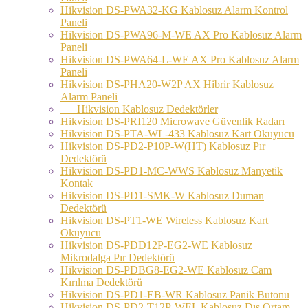
Hikvision DS-PWA32-KG Kablosuz Alarm Kontrol
Paneli
Hikvision DS-PWA96-M-WE AX Pro Kablosuz Alarm
Paneli
Hikvision DS-PWA64-L-WE AX Pro Kablosuz Alarm
Paneli
Hikvision DS-PHA20-W2P AX Hibrir Kablosuz
Alarm Paneli
Hikvision Kablosuz Dedektörler
Hikvision DS-PRI120 Microwave Güvenlik Radarı
Hikvision DS-PTA-WL-433 Kablosuz Kart Okuyucu
Hikvision DS-PD2-P10P-W(HT) Kablosuz Pır
Dedektörü
Hikvision DS-PD1-MC-WWS Kablosuz Manyetik
Kontak
Hikvision DS-PD1-SMK-W Kablosuz Duman
Dedektörü
Hikvision DS-PT1-WE Wireless Kablosuz Kart
Okuyucu
Hikvision DS-PDD12P-EG2-WE Kablosuz
Mikrodalga Pır Dedektörü
Hikvision DS-PDBG8-EG2-WE Kablosuz Cam
Kırılma Dedektörü
Hikvision DS-PD1-EB-WR Kablosuz Panik Butonu
Hikvision DS-PD2-T12P-WEL Kablosuz Dış Ortam