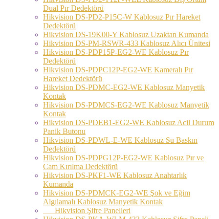
Dual Pır Dedektörü
Hikvision DS-PD2-P15C-W Kablosuz Pır Hareket
Dedektörü
Hikvision DS-19K00-Y Kablosuz Uzaktan Kumanda
Hikvision DS-PM-RSWR-433 Kablosuz Alıcı Ünitesi
Hikvision DS-PDP15P-EG2-WE Kablosuz Pır
Dedektörü
Hikvision DS-PDPC12P-EG2-WE Kameralı Pır
Hareket Dedektörü
Hikvision DS-PDMC-EG2-WE Kablosuz Manyetik
Kontak
Hikvision DS-PDMCS-EG2-WE Kablosuz Manyetik
Kontak
Hikvision DS-PDEB1-EG2-WE Kablosuz Acil Durum
Panik Butonu
Hikvision DS-PDWL-E-WE Kablosuz Su Baskın
Dedektörü
Hikvision DS-PDPG12P-EG2-WE Kablosuz Pır ve
Cam Kırılma Dedektörü
Hikvision DS-PKF1-WE Kablosuz Anahtarlık
Kumanda
Hikvision DS-PDMCK-EG2-WE Şok ve Eğim
Algılamalı Kablosuz Manyetik Kontak
Hikvision Şifre Panelleri