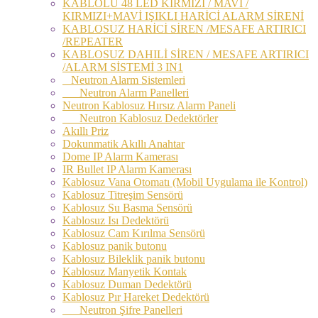
KABLOLU 48 LED KIRMIZI / MAVİ /
KIRMIZI+MAVİ IŞIKLI HARİCİ ALARM SİRENİ
KABLOSUZ HARİCİ SİREN /MESAFE ARTIRICI
/REPEATER
KABLOSUZ DAHILİ SİREN / MESAFE ARTIRICI
/ALARM SİSTEMİ 3 IN1
Neutron Alarm Sistemleri
Neutron Alarm Panelleri
Neutron Kablosuz Hırsız Alarm Paneli
Neutron Kablosuz Dedektörler
Akıllı Priz
Dokunmatik Akıllı Anahtar
Dome IP Alarm Kamerası
IR Bullet IP Alarm Kamerası
Kablosuz Vana Otomatı (Mobil Uygulama ile Kontrol)
Kablosuz Titreşim Sensörü
Kablosuz Su Basma Sensörü
Kablosuz Isı Dedektörü
Kablosuz Cam Kırılma Sensörü
Kablosuz panik butonu
Kablosuz Bileklik panik butonu
Kablosuz Manyetik Kontak
Kablosuz Duman Dedektörü
Kablosuz Pır Hareket Dedektörü
Neutron Şifre Panelleri