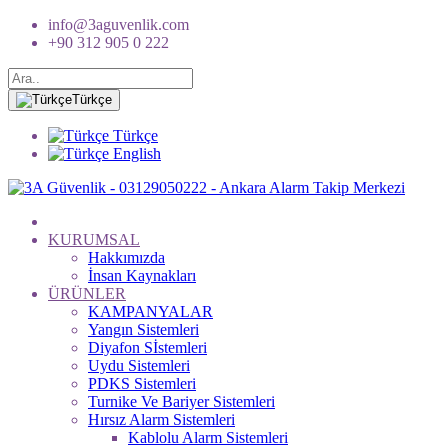
info@3aguvenlik.com
+90 312 905 0 222
Türkçe
Türkçe
English
KURUMSAL
Hakkımızda
İnsan Kaynakları
ÜRÜNLER
KAMPANYALAR
Yangın Sistemleri
Diyafon Sİstemleri
Uydu Sistemleri
PDKS Sistemleri
Turnike Ve Bariyer Sistemleri
Hırsız Alarm Sistemleri
Kablolu Alarm Sistemleri