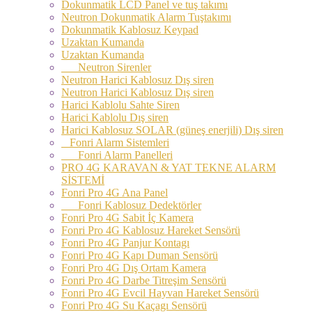
Dokunmatik LCD Panel ve tuş takımı
Neutron Dokunmatik Alarm Tuştakımı
Dokunmatik Kablosuz Keypad
Uzaktan Kumanda
Uzaktan Kumanda
Neutron Sirenler
Neutron Harici Kablosuz Dış siren
Neutron Harici Kablosuz Dış siren
Harici Kablolu Sahte Siren
Harici Kablolu Dış siren
Harici Kablosuz SOLAR (güneş enerjili) Dış siren
Fonri Alarm Sistemleri
Fonri Alarm Panelleri
PRO 4G KARAVAN & YAT TEKNE ALARM
SİSTEMİ
Fonri Pro 4G Ana Panel
Fonri Kablosuz Dedektörler
Fonri Pro 4G Sabit İç Kamera
Fonri Pro 4G Kablosuz Hareket Sensörü
Fonri Pro 4G Panjur Kontagı
Fonri Pro 4G Kapı Duman Sensörü
Fonri Pro 4G Dış Ortam Kamera
Fonri Pro 4G Darbe Titreşim Sensörü
Fonri Pro 4G Evcil Hayvan Hareket Sensörü
Fonri Pro 4G Su Kaçagı Sensörü