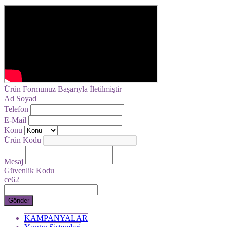
Ürün Formunuz Başarıyla İletilmiştir
Ad Soyad
Telefon
E-Mail
Konu
Ürün Kodu
Mesaj
Güvenlik Kodu
ce62
Gönder
KAMPANYALAR