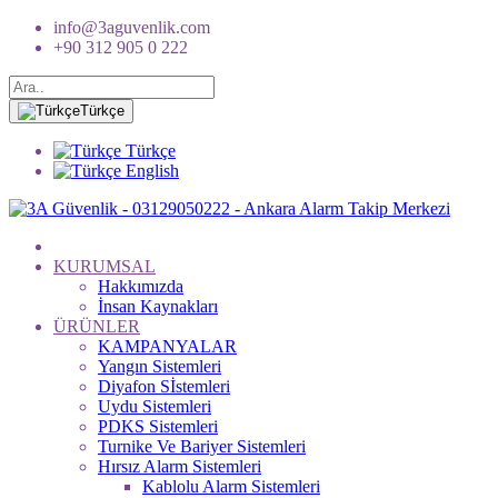
info@3aguvenlik.com
+90 312 905 0 222
Türkçe
Türkçe
English
KURUMSAL
Hakkımızda
İnsan Kaynakları
ÜRÜNLER
KAMPANYALAR
Yangın Sistemleri
Diyafon Sİstemleri
Uydu Sistemleri
PDKS Sistemleri
Turnike Ve Bariyer Sistemleri
Hırsız Alarm Sistemleri
Kablolu Alarm Sistemleri