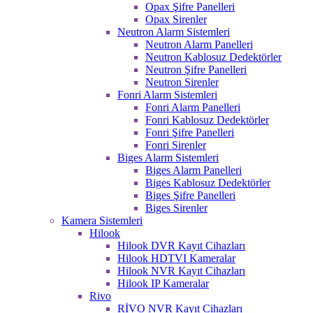
Opax Şifre Panelleri
Opax Sirenler
Neutron Alarm Sistemleri
Neutron Alarm Panelleri
Neutron Kablosuz Dedektörler
Neutron Şifre Panelleri
Neutron Sirenler
Fonri Alarm Sistemleri
Fonri Alarm Panelleri
Fonri Kablosuz Dedektörler
Fonri Şifre Panelleri
Fonri Sirenler
Biges Alarm Sistemleri
Biges Alarm Panelleri
Biges Kablosuz Dedektörler
Biges Şifre Panelleri
Biges Sirenler
Kamera Sistemleri
Hilook
Hilook DVR Kayıt Cihazları
Hilook HDTVI Kameralar
Hilook NVR Kayıt Cihazları
Hilook IP Kameralar
Rivo
RİVO NVR Kayıt Cihazları