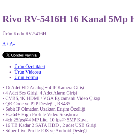
Rivo RV-5416H 16 Kanal 5Mp 
Ürün Kodu
RV-5416H
A+
A-
Ürün Özellikleri
Ürün Videosu
Ürün Formu
• 16 Adet HD Analog + 4 IP Kamera Girişi
• 4 Adet Ses Girişi, 4 Adet Alarm Girişi
• CVBS,4K HDMI / VGA Eş zamanlı Video Çıkışı
• QR Code ve P2P Desteği , RS485
• Sabit IP Olmadan Uzaktan Erişim Özelliği
• H.264+ High Profi le Video Sıkıştırma
• 4ch 25fps@4 MP Lite, 10 fps@ 5MP Kayıt
• 16 TB Kadar 2 SATA HDD , 2 adet USB Girişi
• Süper Live Pro ile IOS ve Android Desteği