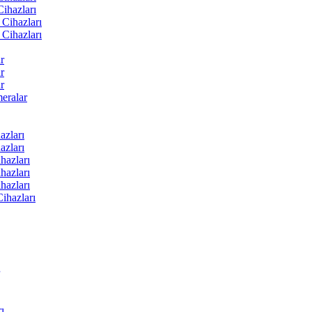
ihazları
Cihazları
Cihazları
r
r
r
ralar
zları
zları
hazları
hazları
hazları
ihazları
ı