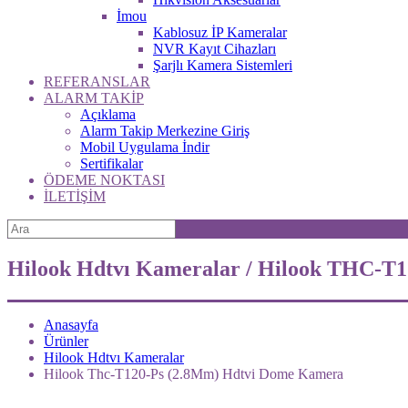
İmou
Kablosuz İP Kameralar
NVR Kayıt Cihazları
Şarjlı Kamera Sistemleri
REFERANSLAR
ALARM TAKİP
Açıklama
Alarm Takip Merkezine Giriş
Mobil Uygulama İndir
Sertifikalar
ÖDEME NOKTASI
İLETİŞİM
Hilook Hdtvı Kameralar / Hilook THC-
Anasayfa
Ürünler
Hilook Hdtvı Kameralar
Hilook Thc-T120-Ps (2.8Mm) Hdtvi Dome Kamera