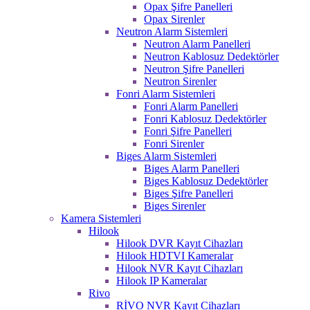
Opax Şifre Panelleri
Opax Sirenler
Neutron Alarm Sistemleri
Neutron Alarm Panelleri
Neutron Kablosuz Dedektörler
Neutron Şifre Panelleri
Neutron Sirenler
Fonri Alarm Sistemleri
Fonri Alarm Panelleri
Fonri Kablosuz Dedektörler
Fonri Şifre Panelleri
Fonri Sirenler
Biges Alarm Sistemleri
Biges Alarm Panelleri
Biges Kablosuz Dedektörler
Biges Şifre Panelleri
Biges Sirenler
Kamera Sistemleri
Hilook
Hilook DVR Kayıt Cihazları
Hilook HDTVI Kameralar
Hilook NVR Kayıt Cihazları
Hilook IP Kameralar
Rivo
RİVO NVR Kayıt Cihazları