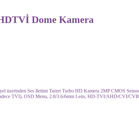
 HDTVİ Dome Kamera
yel üzerinden Ses Iletimi Turret Turbo HD Kamera 2MP CMOS Sensor,
 (Sadece TVI), OSD Menu, 2.8/3.6/6mm Lens, HD-TVI/AHD/CVI/CVBS v