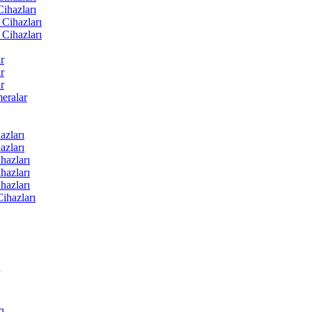
ihazları
Cihazları
Cihazları
r
r
r
ralar
zları
zları
hazları
hazları
hazları
ihazları
ı