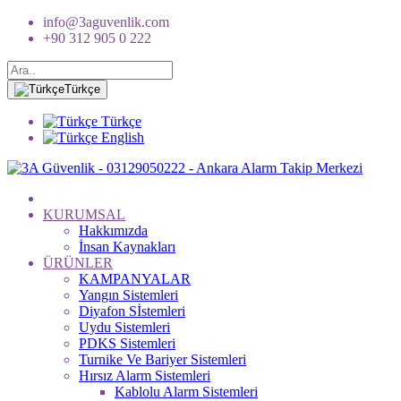
info@3aguvenlik.com
+90 312 905 0 222
Türkçe
Türkçe
English
KURUMSAL
Hakkımızda
İnsan Kaynakları
ÜRÜNLER
KAMPANYALAR
Yangın Sistemleri
Diyafon Sİstemleri
Uydu Sistemleri
PDKS Sistemleri
Turnike Ve Bariyer Sistemleri
Hırsız Alarm Sistemleri
Kablolu Alarm Sistemleri