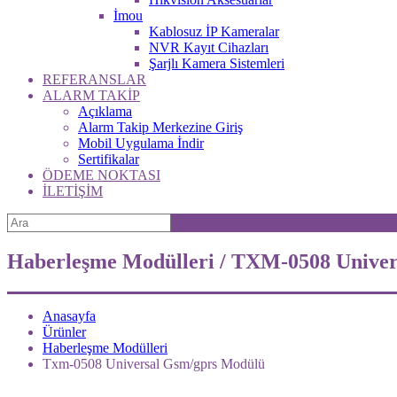
İmou
Kablosuz İP Kameralar
NVR Kayıt Cihazları
Şarjlı Kamera Sistemleri
REFERANSLAR
ALARM TAKİP
Açıklama
Alarm Takip Merkezine Giriş
Mobil Uygulama İndir
Sertifikalar
ÖDEME NOKTASI
İLETİŞİM
Haberleşme Modülleri / TXM-0508 Univ
Anasayfa
Ürünler
Haberleşme Modülleri
Txm-0508 Universal Gsm/gprs Modülü