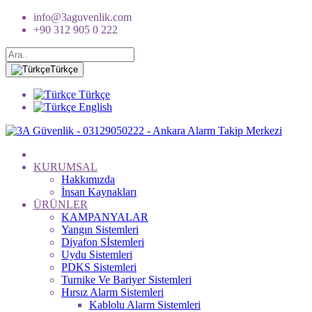
info@3aguvenlik.com
+90 312 905 0 222
Türkçe
Türkçe
English
KURUMSAL
Hakkımızda
İnsan Kaynakları
ÜRÜNLER
KAMPANYALAR
Yangın Sistemleri
Diyafon Sİstemleri
Uydu Sistemleri
PDKS Sistemleri
Turnike Ve Bariyer Sistemleri
Hırsız Alarm Sistemleri
Kablolu Alarm Sistemleri