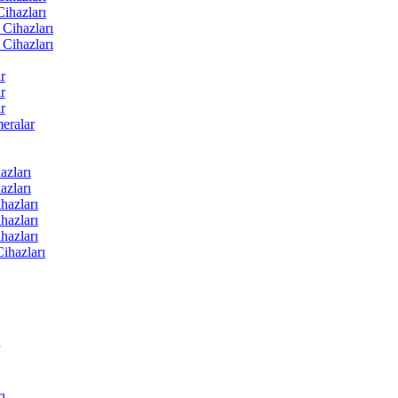
ihazları
Cihazları
Cihazları
r
r
r
ralar
zları
zları
hazları
hazları
hazları
ihazları
ı