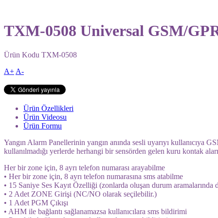
TXM-0508 Universal GSM/GP
Ürün Kodu
TXM-0508
A+
A-
Ürün Özellikleri
Ürün Videosu
Ürün Formu
Yangın Alarm Panellerinin yangın anında sesli uyarıyı kullanıcıya GSM
kullanılmadığı yerlerde herhangi bir sensörden gelen kuru kontak al
Her bir zone için, 8 ayrı telefon numarası arayabilme
• Her bir zone için, 8 ayrı telefon numarasına sms atabilme
• 15 Saniye Ses Kayıt Özelliği (zonlarda oluşan durum aramalarında di
• 2 Adet ZONE Girişi (NC/NO olarak seçilebilir.)
• 1 Adet PGM Çıkışı
• AHM ile bağlantı sağlanamazsa kullanıcılara sms bildirimi