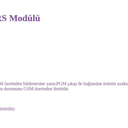
RS Modülü
 üzerinden bildirmesine yarar.PGM çıkışı ile bağlanılan ürünün uzaktan 
arm durumunu GSM üzerinden iletebilir.
nletilir)