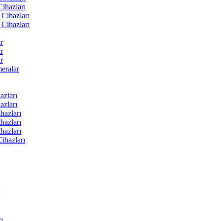
ihazları
Cihazları
Cihazları
r
r
r
ralar
zları
zları
hazları
hazları
hazları
ihazları
ı