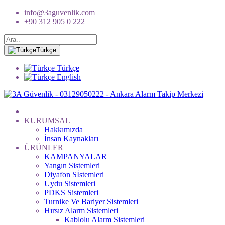
info@3aguvenlik.com
+90 312 905 0 222
Türkçe
Türkçe
English
KURUMSAL
Hakkımızda
İnsan Kaynakları
ÜRÜNLER
KAMPANYALAR
Yangın Sistemleri
Diyafon Sİstemleri
Uydu Sistemleri
PDKS Sistemleri
Turnike Ve Bariyer Sistemleri
Hırsız Alarm Sistemleri
Kablolu Alarm Sistemleri