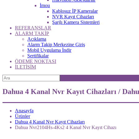
İmou
Kablosuz İP Kameralar
NVR Kayıt Cihazları
Şarjlı Kamera Sistemleri
REFERANSLAR
ALARM TAKİP
Açıklama
Alarm Takip Merkezine Giriş
Mobil Uygulama İndir
Sertifikalar
ÖDEME NOKTASI
İLETİŞİM
Dahua 4 Kanal Nvr Kayıt Cihazları / Da
Anasayfa
Ürünler
Dahua 4 Kanal Nvr Kayıt Cihazları
Dahua Nvr2104Hs-4Ks2 4 Kanal Nvr Kayıt Cihazı