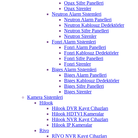
Opax Şifre Panelleri
Opax Sirenler
Neutron Alarm Sistemleri
Neutron Alarm Panelleri
Neutron Kablosuz Dedektörler
Neutron Şifre Panelleri
Neutron Sirenler
Fonri Alarm Sistemleri
Fonri Alarm Panelleri
Fonri Kablosuz Dedektörler
Fonri Şifre Panelleri
Fonri Sirenler
Biges Alarm Sistemleri
Biges Alarm Panelleri
Biges Kablosuz Dedektörler
Biges Şifre Panelleri
Biges Sirenler
Kamera Sistemleri
Hilook
Hilook DVR Kayıt Cihazları
Hilook HDTVI Kameralar
Hilook NVR Kayıt Cihazları
Hilook IP Kameralar
Rivo
RİVO NVR Kayıt Cihazları