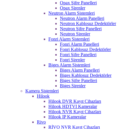
Opax Şifre Panelleri
Opax Sirenler
Neutron Alarm Sistemleri
Neutron Alarm Panelleri
Neutron Kablosuz Dedektörler
Neutron Şifre Panelleri
Neutron Sirenler
Fonri Alarm Sistemleri
Fonri Alarm Panelleri
Fonri Kablosuz Dedektörler
Fonri Şifre Panelleri
Fonri Sirenler
Biges Alarm Sistemleri
Biges Alarm Panelleri
Biges Kablosuz Dedektörler
Biges Şifre Panelleri
Biges Sirenler
Kamera Sistemleri
Hilook
Hilook DVR Kayıt Cihazları
Hilook HDTVI Kameralar
Hilook NVR Kayıt Cihazları
Hilook IP Kameralar
Rivo
RİVO NVR Kayıt Cihazları