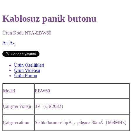
Kablosuz panik butonu
Ürün Kodu
NTA-EBW60
A+
A-
Ürün Özellikleri
Ürün Videosu
Ürün Formu
Model
EBW60
Çalışma Voltajı
3V（CR2032）
Çalışma akımı
Statik durumu≤5μA，çalışma 30mA（868MHz）