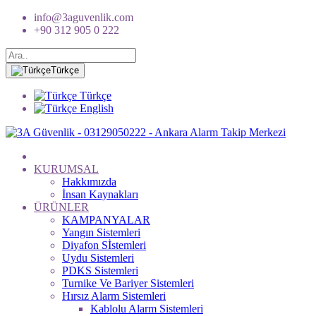
info@3aguvenlik.com
+90 312 905 0 222
Türkçe
Türkçe
English
KURUMSAL
Hakkımızda
İnsan Kaynakları
ÜRÜNLER
KAMPANYALAR
Yangın Sistemleri
Diyafon Sİstemleri
Uydu Sistemleri
PDKS Sistemleri
Turnike Ve Bariyer Sistemleri
Hırsız Alarm Sistemleri
Kablolu Alarm Sistemleri