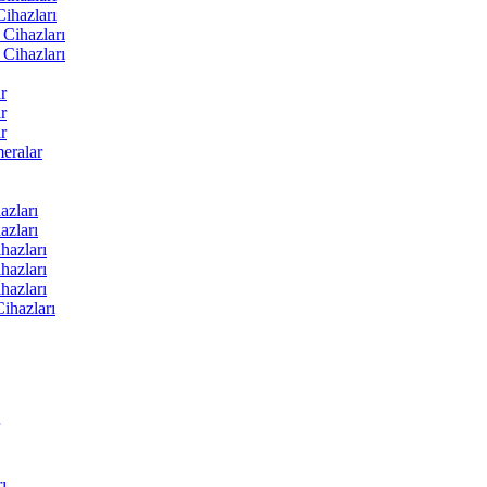
ihazları
Cihazları
Cihazları
r
r
r
ralar
zları
zları
hazları
hazları
hazları
ihazları
ı