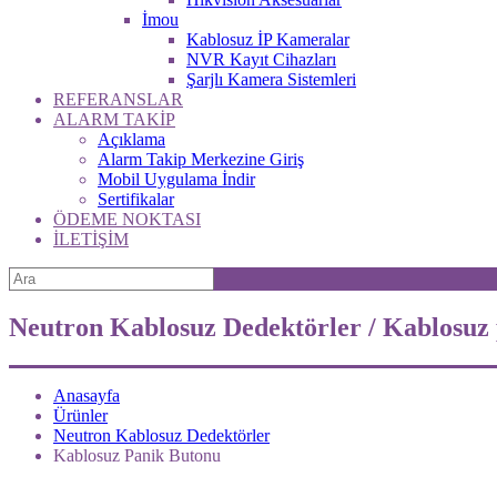
İmou
Kablosuz İP Kameralar
NVR Kayıt Cihazları
Şarjlı Kamera Sistemleri
REFERANSLAR
ALARM TAKİP
Açıklama
Alarm Takip Merkezine Giriş
Mobil Uygulama İndir
Sertifikalar
ÖDEME NOKTASI
İLETİŞİM
Neutron Kablosuz Dedektörler / Kablosuz
Anasayfa
Ürünler
Neutron Kablosuz Dedektörler
Kablosuz Panik Butonu