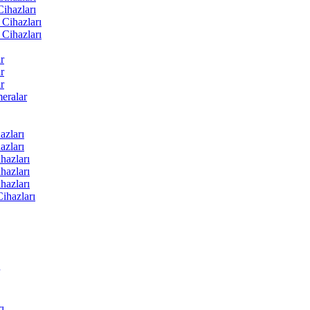
ihazları
Cihazları
Cihazları
r
r
r
ralar
zları
zları
hazları
hazları
hazları
ihazları
ı