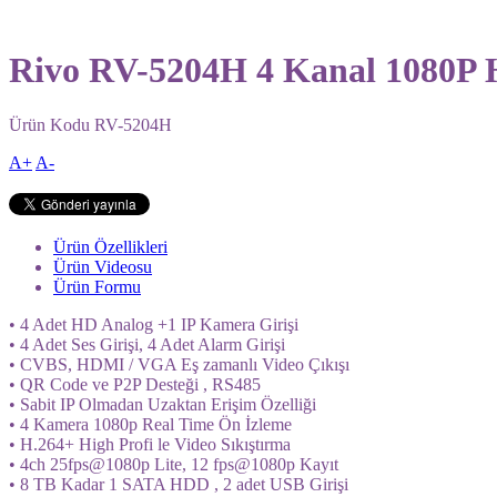
Rivo RV-5204H 4 Kanal 1080P 
Ürün Kodu
RV-5204H
A+
A-
Ürün Özellikleri
Ürün Videosu
Ürün Formu
• 4 Adet HD Analog +1 IP Kamera Girişi
• 4 Adet Ses Girişi, 4 Adet Alarm Girişi
• CVBS, HDMI / VGA Eş zamanlı Video Çıkışı
• QR Code ve P2P Desteği , RS485
• Sabit IP Olmadan Uzaktan Erişim Özelliği
• 4 Kamera 1080p Real Time Ön İzleme
• H.264+ High Profi le Video Sıkıştırma
• 4ch 25fps@1080p Lite, 12 fps@1080p Kayıt
• 8 TB Kadar 1 SATA HDD , 2 adet USB Girişi