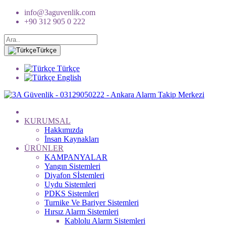
info@3aguvenlik.com
+90 312 905 0 222
Türkçe
Türkçe
English
KURUMSAL
Hakkımızda
İnsan Kaynakları
ÜRÜNLER
KAMPANYALAR
Yangın Sistemleri
Diyafon Sİstemleri
Uydu Sistemleri
PDKS Sistemleri
Turnike Ve Bariyer Sistemleri
Hırsız Alarm Sistemleri
Kablolu Alarm Sistemleri