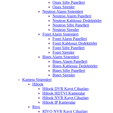
Opax Şifre Panelleri
Opax Sirenler
Neutron Alarm Sistemleri
Neutron Alarm Panelleri
Neutron Kablosuz Dedektörler
Neutron Şifre Panelleri
Neutron Sirenler
Fonri Alarm Sistemleri
Fonri Alarm Panelleri
Fonri Kablosuz Dedektörler
Fonri Şifre Panelleri
Fonri Sirenler
Biges Alarm Sistemleri
Biges Alarm Panelleri
Biges Kablosuz Dedektörler
Biges Şifre Panelleri
Biges Sirenler
Kamera Sistemleri
Hilook
Hilook DVR Kayıt Cihazları
Hilook HDTVI Kameralar
Hilook NVR Kayıt Cihazları
Hilook IP Kameralar
Rivo
RİVO NVR Kayıt Cihazları