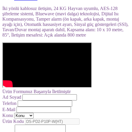
İki yönlü kablosuz iletişim, 24 KG Hayvan uyumlu, AES-128
şifreleme sistemi, Bluewave (mavi dalga) teknolojisi, Dijital Isı
Kompansasyonu, Tamper alarm (ön kapak, arka kapak, montaj
ayağı için), Otomatik hassasiyet ayarı, Sinyal güç göstergeleri (SSI),
Tavan/Duvar montaj aparatı dahil, Kapsama alanı: 10 x 10 metre,
85°, İletişim mesafesi: Açık alanda 800 metre
Ürün Formunuz Başarıyla İletilmiştir
Ad Soyad
Telefon
E-Mail
Konu
Ürün Kodu