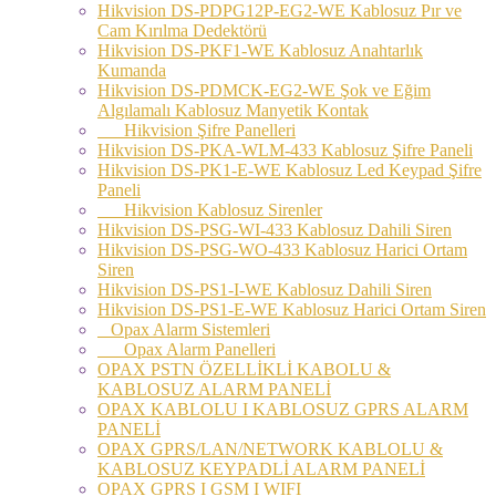
Hikvision DS-PDPG12P-EG2-WE Kablosuz Pır ve
Cam Kırılma Dedektörü
Hikvision DS-PKF1-WE Kablosuz Anahtarlık
Kumanda
Hikvision DS-PDMCK-EG2-WE Şok ve Eğim
Algılamalı Kablosuz Manyetik Kontak
Hikvision Şifre Panelleri
Hikvision DS-PKA-WLM-433 Kablosuz Şifre Paneli
Hikvision DS-PK1-E-WE Kablosuz Led Keypad Şifre
Paneli
Hikvision Kablosuz Sirenler
Hikvision DS-PSG-WI-433 Kablosuz Dahili Siren
Hikvision DS-PSG-WO-433 Kablosuz Harici Ortam
Siren
Hikvision DS-PS1-I-WE Kablosuz Dahili Siren
Hikvision DS-PS1-E-WE Kablosuz Harici Ortam Siren
Opax Alarm Sistemleri
Opax Alarm Panelleri
OPAX PSTN ÖZELLİKLİ KABOLU &
KABLOSUZ ALARM PANELİ
OPAX KABLOLU I KABLOSUZ GPRS ALARM
PANELİ
OPAX GPRS/LAN/NETWORK KABLOLU &
KABLOSUZ KEYPADLİ ALARM PANELİ
OPAX GPRS I GSM I WIFI