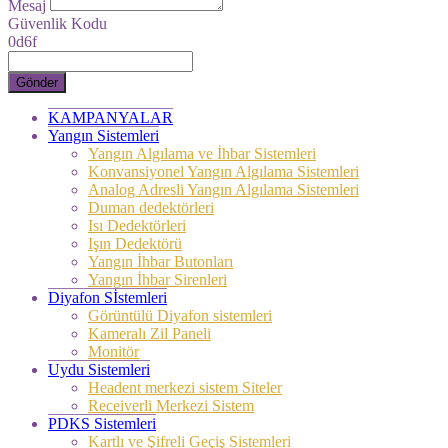
Mesaj
Güvenlik Kodu
0d6f
Gönder
KAMPANYALAR
Yangın Sistemleri
Yangın Algılama ve İhbar Sistemleri
Konvansiyonel Yangın Algılama Sistemleri
Analog Adresli Yangın Algılama Sistemleri
Duman dedektörleri
Isı Dedektörleri
Işın Dedektörü
Yangın İhbar Butonları
Yangın İhbar Sirenleri
Diyafon Sİstemleri
Görüntülü Diyafon sistemleri
Kameralı Zil Paneli
Monitör
Uydu Sistemleri
Headent merkezi sistem Siteler
Receiverli Merkezi Sistem
PDKS Sistemleri
Kartlı ve Şifreli Geçiş Sistemleri