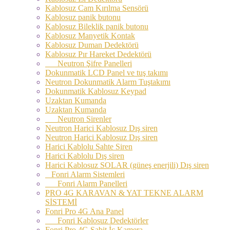
Kablosuz Cam Kırılma Sensörü
Kablosuz panik butonu
Kablosuz Bileklik panik butonu
Kablosuz Manyetik Kontak
Kablosuz Duman Dedektörü
Kablosuz Pır Hareket Dedektörü
Neutron Şifre Panelleri
Dokunmatik LCD Panel ve tuş takımı
Neutron Dokunmatik Alarm Tuştakımı
Dokunmatik Kablosuz Keypad
Uzaktan Kumanda
Uzaktan Kumanda
Neutron Sirenler
Neutron Harici Kablosuz Dış siren
Neutron Harici Kablosuz Dış siren
Harici Kablolu Sahte Siren
Harici Kablolu Dış siren
Harici Kablosuz SOLAR (güneş enerjili) Dış siren
Fonri Alarm Sistemleri
Fonri Alarm Panelleri
PRO 4G KARAVAN & YAT TEKNE ALARM
SİSTEMİ
Fonri Pro 4G Ana Panel
Fonri Kablosuz Dedektörler
Fonri Pro 4G Sabit İç Kamera