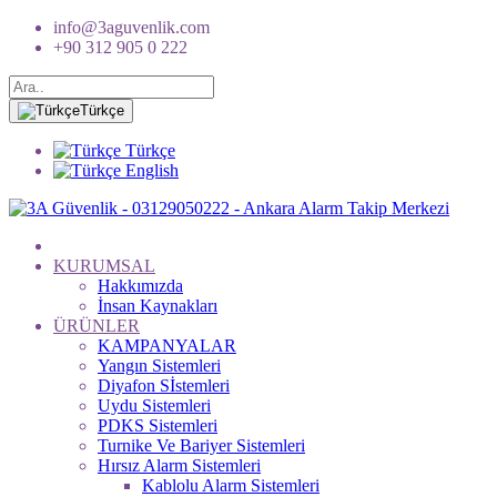
info@3aguvenlik.com
+90 312 905 0 222
Türkçe
Türkçe
English
KURUMSAL
Hakkımızda
İnsan Kaynakları
ÜRÜNLER
KAMPANYALAR
Yangın Sistemleri
Diyafon Sİstemleri
Uydu Sistemleri
PDKS Sistemleri
Turnike Ve Bariyer Sistemleri
Hırsız Alarm Sistemleri
Kablolu Alarm Sistemleri