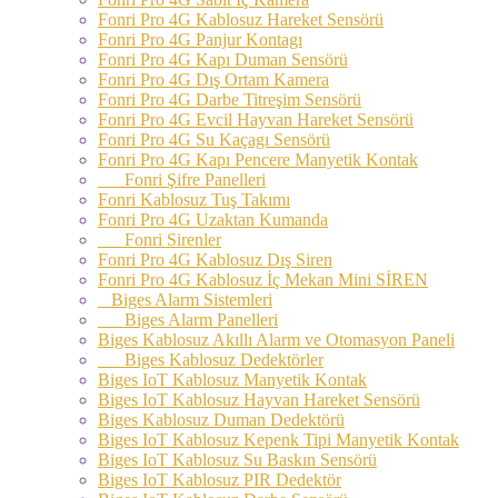
Fonri Pro 4G Kablosuz Hareket Sensörü
Fonri Pro 4G Panjur Kontagı
Fonri Pro 4G Kapı Duman Sensörü
Fonri Pro 4G Dış Ortam Kamera
Fonri Pro 4G Darbe Titreşim Sensörü
Fonri Pro 4G Evcil Hayvan Hareket Sensörü
Fonri Pro 4G Su Kaçagı Sensörü
Fonri Pro 4G Kapı Pencere Manyetik Kontak
Fonri Şifre Panelleri
Fonri Kablosuz Tuş Takımı
Fonri Pro 4G Uzaktan Kumanda
Fonri Sirenler
Fonri Pro 4G Kablosuz Dış Siren
Fonri Pro 4G Kablosuz İç Mekan Mini SİREN
Biges Alarm Sistemleri
Biges Alarm Panelleri
Biges Kablosuz Akıllı Alarm ve Otomasyon Paneli
Biges Kablosuz Dedektörler
Biges IoT Kablosuz Manyetik Kontak
Biges IoT Kablosuz Hayvan Hareket Sensörü
Biges Kablosuz Duman Dedektörü
Biges IoT Kablosuz Kepenk Tipi Manyetik Kontak
Biges IoT Kablosuz Su Baskın Sensörü
Biges IoT Kablosuz PIR Dedektör