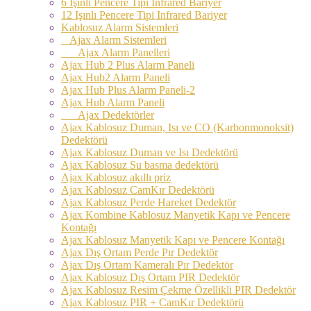
6 Işınlı Pencere Tipi Infrared Bariyer
12 Işınlı Pencere Tipi Infrared Bariyer
Kablosuz Alarm Sistemleri
Ajax Alarm Sistemleri
Ajax Alarm Panelleri
Ajax Hub 2 Plus Alarm Paneli
Ajax Hub2 Alarm Paneli
Ajax Hub Plus Alarm Paneli-2
Ajax Hub Alarm Paneli
Ajax Dedektörler
Ajax Kablosuz Duman, Isı ve CO (Karbonmonoksit)
Dedektörü
Ajax Kablosuz Duman ve Isı Dedektörü
Ajax Kablosuz Su basma dedektörü
Ajax Kablosuz akıllı priz
Ajax Kablosuz CamKır Dedektörü
Ajax Kablosuz Perde Hareket Dedektör
Ajax Kombine Kablosuz Manyetik Kapı ve Pencere
Kontağı
Ajax Kablosuz Manyetik Kapı ve Pencere Kontağı
Ajax Dış Ortam Perde Pır Dedektör
Ajax Dış Ortam Kameralı Pır Dedektör
Ajax Kablosuz Dış Ortam PIR Dedektör
Ajax Kablosuz Resim Çekme Özellikli PIR Dedektör
Ajax Kablosuz PIR + CamKır Dedektörü