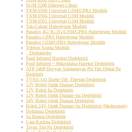
SGM-5200 Ethernet Cihazı
TXM-0508 Universal GSM/GPRS Modülü
TXM-0504 Universal GSM Modülü
TXM-0502 Universal GSM Modülü
Tak-Çalıştır Haberleşme Modülü
Paradox 4G/3G/2G/GSM/GPRS Haberleşme Modülü
Paradox GPRS Haberleşme Modülü
Paradox GSM/GPRS Haberleşme Modülü
Telefon Arama Modülü
Dedektörler
Pasif Infrared Hareket Dedektörü
Pasif Infrared + Mikrodalga Hareket Dedektörü
ATP-546P Hayvan Algılamayan Pet Tipi Dijital Pır
Dedektör
TVSD-143 Darbe-Tilt -Titreşim Dedektörü
12V Röleli Optik Duman Dedektörü
12V Röleli Isı Dedektörü
12V Röleli Optik Duman+Isı Dedektörü
24V Röleli Optik Duman Dedektörü
Röleli 24V Optik Duman+Isı Dedektörü (Multisensör)
Doğalgaz Dedektörü
Su Basma Dedektörü
Cam Kırılma Dedektörü
Tavan Tipi Pır Dedektörü