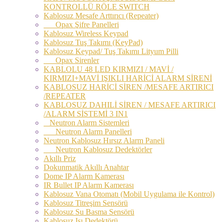
KONTROLLÜ RÖLE SWITCH
Kablosuz Mesafe Arttırıcı (Repeater)
Opax Şifre Panelleri
Kablosuz Wireless Keypad
Kablosuz Tuş Takımı (KeyPad)
Kablosuz Keypad/ Tuş Takımı Lityum Pilli
Opax Sirenler
KABLOLU 48 LED KIRMIZI / MAVİ /
KIRMIZI+MAVİ IŞIKLI HARİCİ ALARM SİRENİ
KABLOSUZ HARİCİ SİREN /MESAFE ARTIRICI
/REPEATER
KABLOSUZ DAHILİ SİREN / MESAFE ARTIRICI
/ALARM SİSTEMİ 3 IN1
Neutron Alarm Sistemleri
Neutron Alarm Panelleri
Neutron Kablosuz Hırsız Alarm Paneli
Neutron Kablosuz Dedektörler
Akıllı Priz
Dokunmatik Akıllı Anahtar
Dome IP Alarm Kamerası
IR Bullet IP Alarm Kamerası
Kablosuz Vana Otomatı (Mobil Uygulama ile Kontrol)
Kablosuz Titreşim Sensörü
Kablosuz Su Basma Sensörü
Kablosuz Isı Dedektörü