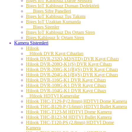
Biges IoT Kablosuz Darbe Sensörü
Biges IoT Kablosuz Duman Dedektörü
Biges Şifre Panelleri
Biges IoT Kablosuz Tuş Takımı
Biges IoT Uzaktan Kumanda
Biges Sirenler
Biges IoT Kablosuz Dış Ortam Siren
Biges Kablosuz İç Ortam Siren
Kamera Sistemleri
Hilook
Hilook DVR Kayıt Cihazları
Hilook DVR-232Q-M2(STD) DVR Kayıt Cihazı
Hilook DVR-208Q-K1(S) DVR Kayıt Cihazı
Hilook DVR-208G-K1(B)(S) DVR Kayıt Cihazı
Hilook DVR-204G-K1(B)(S) DVR Kayıt Cihazı
Hilook DVR-116G-K1 DVR Kayıt Cihazı
Hilook DVR-108G-K1 DVR Kayıt Cihazı
Hilook DVR-104G-K1 DVR Kayıt Cihazı
Hilook HDTVI Kameralar
Hilook THC-T129-P (2.8mm) HDTVI Dome Kamera
Hilook THC-B129-P (3.6mm) HDTVI Bullet Kamera
Hilook THC-T123-M HDTVI Dome Kamera
Hilook THC-B123-M HDTVI Bullet Kamera
Hilook THC-T120-PS (2.8mm) HDTVİ Dome
Kamera