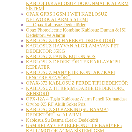
KABLOLU/KABLOSUZ DOKUNMATİK ALARM
SİSTEMİ
OPAX GPRS I GSM I WIFI KABLOSUZ
NETWORK ALARM SİSTEMİ
Opax Kablosuz Dedektörler
Opax Photoelectric Kombine Kablosuz Duman & ISI
Dedektörü ve Alarmı
KABLOSUZ PIR HAREKET DEDEKTÖRÜ
KABLOSUZ HAYVAN ALGILAMAYAN PET
DEDEKTÖR 35KG
KABLOSUZ PANİK BUTON SOS
KABLOSUZ DEDEKTÖR TEKRARLAYICISI
REPEATER
KABLOSUZ MANYETİK KONTAK / KAPI
PENCERE SENSÖRÜ
OPAX-373 KABLOSUZ PERDE TİPİ DEDEKTÖR
KABLOSUZ TİTREŞİM /DARBE DEDEKTÖRÜ
/SENSÖRÜ
OPX-12A 4 Tuşlu Kablosuz Alarm Paneli Kumandası
Orvibo-X5 RF Akıllı Soket Priz
KABLOSUZ SU BASKINI (SU BASMA)
DEDEKTÖRÜ ve ALARMI
Kablosuz Su Basma (Leak) Dedektörü
GSM RELAY CEP TELEFONU İLE BARİYER /
KAPI / MOTOR AÇMA SİSTEMİ GSM