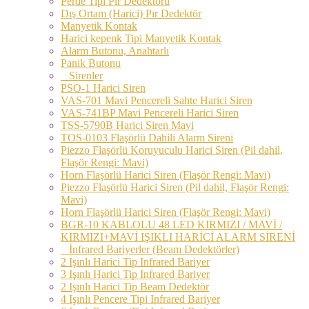
Perde Tipi Pır Dedektörü
Dış Ortam (Harici) Pır Dedektör
Manyetik Kontak
Harici kepenk Tipi Manyetik Kontak
Alarm Butonu, Anahtarlı
Panik Butonu
Sirenler
PSO-1 Harici Siren
VAS-701 Mavi Pencereli Sahte Harici Siren
VAS-741BP Mavi Pencereli Harici Siren
TSS-5790B Harici Siren Mavi
TOS-0103 Flaşörlü Dahili Alarm Sireni
Piezzo Flaşörlü Koruyuculu Harici Siren (Pil dahil,
Flaşör Rengi: Mavi)
Horn Flaşörlü Harici Siren (Flaşör Rengi: Mavi)
Piezzo Flaşörlü Harici Siren (Pil dahil, Flaşör Rengi:
Mavi)
Horn Flaşörlü Harici Siren (Flaşör Rengi: Mavi)
BGR-10 KABLOLU 48 LED KIRMIZI / MAVİ /
KIRMIZI+MAVİ IŞIKLI HARİCİ ALARM SİRENİ
İnfrared Bariyerler (Beam Dedektörler)
2 Işınlı Harici Tip Infrared Bariyer
3 Işınlı Harici Tip Infrared Bariyer
2 Işınlı Harici Tip Beam Dedektör
4 Işınlı Pencere Tipi Infrared Bariyer