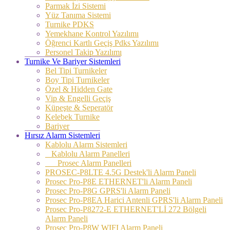
Parmak İzi Sistemi
Yüz Tanıma Sistemi
Turnike PDKS
Yemekhane Kontrol Yazılımı
Öğrenci Kartlı Geçiş Pdks Yazılımı
Personel Takip Yazılımı
Turnike Ve Bariyer Sistemleri
Bel Tipi Turnikeler
Boy Tipi Turnikeler
Özel & Hidden Gate
Vip & Engelli Geçiş
Küpeşte & Seperatör
Kelebek Turnike
Bariyer
Hırsız Alarm Sistemleri
Kablolu Alarm Sistemleri
Kablolu Alarm Panelleri
Prosec Alarm Panelleri
PROSEC-P8LTE 4.5G Destek'li Alarm Paneli
Prosec Pro-P8E ETHERNET'li Alarm Paneli
Prosec Pro-P8G GPRS'li Alarm Paneli
Prosec Pro-P8EA Harici Antenli GPRS'li Alarm Paneli
Prosec Pro-P8272-E ETHERNET'Lİ 272 Bölgeli
Alarm Paneli
Prosec Pro-P8W WIFI Alarm Paneli