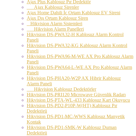
Ajax Plus Kablosuz Pır Dedektör
Ajax Kablosuz Sirenler
Ajax Home Dahili İç Ortam Kablosuz EV Sireni
Ajax Dış Ortam Kablosuz Siren
Hikvision Alarm Sistemleri
Hikvision Alarm Panelleri
Hikvision DS-PWA32-H Kablosuz Alarm Kontrol
Paneli
Hikvision DS-PWA32-KG Kablosuz Alarm Kontrol
Paneli
Hikvision DS-PWA96-M-WE AX Pro Kablosuz Alarm
Paneli
Hikvision DS-PWA64-L-WE AX Pro Kablosuz Alarm
Paneli
Hikvision DS-PHA20-W2P AX Hibrir Kablosuz
Alarm Paneli
Hikvision Kablosuz Dedektörler
Hikvision DS-PRI120 Microwave Güvenlik Radarı
Hikvision DS-PTA-WL-433 Kablosuz Kart Okuyucu
Hikvision DS-PD2-P10P-W(HT) Kablosuz Pır
Dedektörü
Hikvision DS-PD1-MC-WWS Kablosuz Manyetik
Kontak
Hikvision DS-PD1-SMK-W Kablosuz Duman
Dedektörü