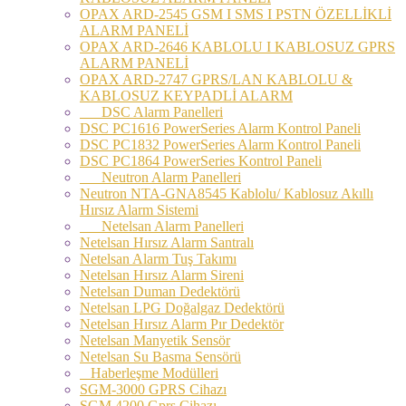
OPAX ARD-2545 GSM I SMS I PSTN ÖZELLİKLİ
ALARM PANELİ
OPAX ARD-2646 KABLOLU I KABLOSUZ GPRS
ALARM PANELİ
OPAX ARD-2747 GPRS/LAN KABLOLU &
KABLOSUZ KEYPADLİ ALARM
DSC Alarm Panelleri
DSC PC1616 PowerSeries Alarm Kontrol Paneli
DSC PC1832 PowerSeries Alarm Kontrol Paneli
DSC PC1864 PowerSeries Kontrol Paneli
Neutron Alarm Panelleri
Neutron NTA-GNA8545 Kablolu/ Kablosuz Akıllı
Hırsız Alarm Sistemi
Netelsan Alarm Panelleri
Netelsan Hırsız Alarm Santralı
Netelsan Alarm Tuş Takımı
Netelsan Hırsız Alarm Sireni
Netelsan Duman Dedektörü
Netelsan LPG Doğalgaz Dedektörü
Netelsan Hırsız Alarm Pır Dedektör
Netelsan Manyetik Sensör
Netelsan Su Basma Sensörü
Haberleşme Modülleri
SGM-3000 GPRS Cihazı
SGM 4200 Gprs Cihazı