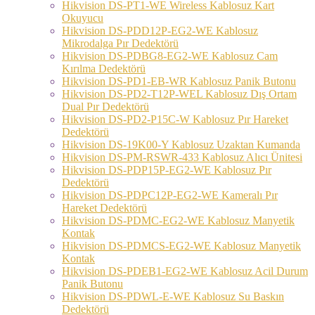
Hikvision DS-PT1-WE Wireless Kablosuz Kart
Okuyucu
Hikvision DS-PDD12P-EG2-WE Kablosuz
Mikrodalga Pır Dedektörü
Hikvision DS-PDBG8-EG2-WE Kablosuz Cam
Kırılma Dedektörü
Hikvision DS-PD1-EB-WR Kablosuz Panik Butonu
Hikvision DS-PD2-T12P-WEL Kablosuz Dış Ortam
Dual Pır Dedektörü
Hikvision DS-PD2-P15C-W Kablosuz Pır Hareket
Dedektörü
Hikvision DS-19K00-Y Kablosuz Uzaktan Kumanda
Hikvision DS-PM-RSWR-433 Kablosuz Alıcı Ünitesi
Hikvision DS-PDP15P-EG2-WE Kablosuz Pır
Dedektörü
Hikvision DS-PDPC12P-EG2-WE Kameralı Pır
Hareket Dedektörü
Hikvision DS-PDMC-EG2-WE Kablosuz Manyetik
Kontak
Hikvision DS-PDMCS-EG2-WE Kablosuz Manyetik
Kontak
Hikvision DS-PDEB1-EG2-WE Kablosuz Acil Durum
Panik Butonu
Hikvision DS-PDWL-E-WE Kablosuz Su Baskın
Dedektörü