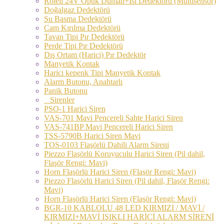
Röleli 24V Optik Duman+Isı Dedektörü (Multisensör)
Doğalgaz Dedektörü
Su Basma Dedektörü
Cam Kırılma Dedektörü
Tavan Tipi Pır Dedektörü
Perde Tipi Pır Dedektörü
Dış Ortam (Harici) Pır Dedektör
Manyetik Kontak
Harici kepenk Tipi Manyetik Kontak
Alarm Butonu, Anahtarlı
Panik Butonu
Sirenler
PSO-1 Harici Siren
VAS-701 Mavi Pencereli Sahte Harici Siren
VAS-741BP Mavi Pencereli Harici Siren
TSS-5790B Harici Siren Mavi
TOS-0103 Flaşörlü Dahili Alarm Sireni
Piezzo Flaşörlü Koruyuculu Harici Siren (Pil dahil,
Flaşör Rengi: Mavi)
Horn Flaşörlü Harici Siren (Flaşör Rengi: Mavi)
Piezzo Flaşörlü Harici Siren (Pil dahil, Flaşör Rengi:
Mavi)
Horn Flaşörlü Harici Siren (Flaşör Rengi: Mavi)
BGR-10 KABLOLU 48 LED KIRMIZI / MAVİ /
KIRMIZI+MAVİ IŞIKLI HARİCİ ALARM SİRENİ