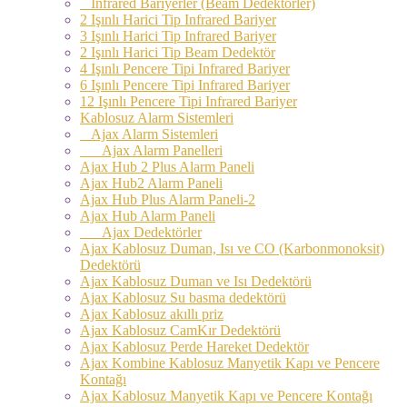
İnfrared Bariyerler (Beam Dedektörler)
2 Işınlı Harici Tip Infrared Bariyer
3 Işınlı Harici Tip Infrared Bariyer
2 Işınlı Harici Tip Beam Dedektör
4 Işınlı Pencere Tipi Infrared Bariyer
6 Işınlı Pencere Tipi Infrared Bariyer
12 Işınlı Pencere Tipi Infrared Bariyer
Kablosuz Alarm Sistemleri
Ajax Alarm Sistemleri
Ajax Alarm Panelleri
Ajax Hub 2 Plus Alarm Paneli
Ajax Hub2 Alarm Paneli
Ajax Hub Plus Alarm Paneli-2
Ajax Hub Alarm Paneli
Ajax Dedektörler
Ajax Kablosuz Duman, Isı ve CO (Karbonmonoksit)
Dedektörü
Ajax Kablosuz Duman ve Isı Dedektörü
Ajax Kablosuz Su basma dedektörü
Ajax Kablosuz akıllı priz
Ajax Kablosuz CamKır Dedektörü
Ajax Kablosuz Perde Hareket Dedektör
Ajax Kombine Kablosuz Manyetik Kapı ve Pencere
Kontağı
Ajax Kablosuz Manyetik Kapı ve Pencere Kontağı