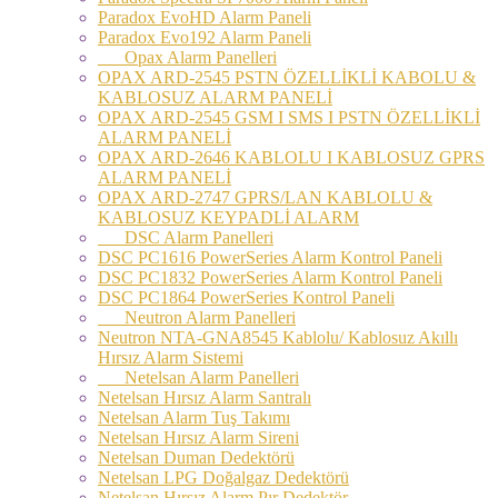
Paradox EvoHD Alarm Paneli
Paradox Evo192 Alarm Paneli
Opax Alarm Panelleri
OPAX ARD-2545 PSTN ÖZELLİKLİ KABOLU &
KABLOSUZ ALARM PANELİ
OPAX ARD-2545 GSM I SMS I PSTN ÖZELLİKLİ
ALARM PANELİ
OPAX ARD-2646 KABLOLU I KABLOSUZ GPRS
ALARM PANELİ
OPAX ARD-2747 GPRS/LAN KABLOLU &
KABLOSUZ KEYPADLİ ALARM
DSC Alarm Panelleri
DSC PC1616 PowerSeries Alarm Kontrol Paneli
DSC PC1832 PowerSeries Alarm Kontrol Paneli
DSC PC1864 PowerSeries Kontrol Paneli
Neutron Alarm Panelleri
Neutron NTA-GNA8545 Kablolu/ Kablosuz Akıllı
Hırsız Alarm Sistemi
Netelsan Alarm Panelleri
Netelsan Hırsız Alarm Santralı
Netelsan Alarm Tuş Takımı
Netelsan Hırsız Alarm Sireni
Netelsan Duman Dedektörü
Netelsan LPG Doğalgaz Dedektörü
Netelsan Hırsız Alarm Pır Dedektör