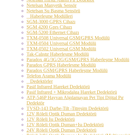
Netelsan Manyetik Sensör
Netelsan Su Basma Sensörü
Haberleşme Modülleri
SGM-3000 GPRS Cihazı
SGM 4200 Gprs Cihazı
SGM-5200 Ethernet Cihazı
TXM-0508 Universal GSM/GPRS Modülü
TXM-0504 Universal GSM Modülü
TXM-0502 Universal GSM Modülü
Tak-Çalıştır Haberleşme Modülü
Paradox 4G/3G/2G/GSM/GPRS Haberleşme Modülü
Paradox GPRS Haberleşme Modülü
Paradox GSM/GPRS Haberleşme Modülü
Telefon Arama Modülü
Dedektörler
Pasif Infrared Hareket Dedektörü
Pasif Infrared + Mikrodalga Hareket Dedektörü
ATP-546P Hayvan Algılamayan Pet Tipi Dijital Pır
Dedektör
TVSD-143 Darbe-Tilt -Titreşim Dedektörü
12V Röleli Optik Duman Dedektörü
12V Röleli Isı Dedektörü
12V Röleli Optik Duman+Isı Dedektörü
24V Röleli Optik Duman Dedektörü