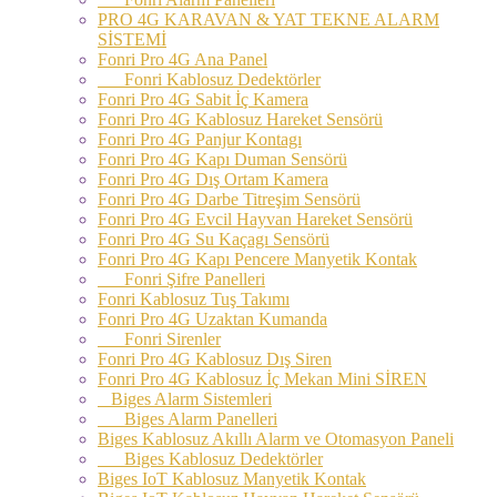
PRO 4G KARAVAN & YAT TEKNE ALARM
SİSTEMİ
Fonri Pro 4G Ana Panel
Fonri Kablosuz Dedektörler
Fonri Pro 4G Sabit İç Kamera
Fonri Pro 4G Kablosuz Hareket Sensörü
Fonri Pro 4G Panjur Kontagı
Fonri Pro 4G Kapı Duman Sensörü
Fonri Pro 4G Dış Ortam Kamera
Fonri Pro 4G Darbe Titreşim Sensörü
Fonri Pro 4G Evcil Hayvan Hareket Sensörü
Fonri Pro 4G Su Kaçagı Sensörü
Fonri Pro 4G Kapı Pencere Manyetik Kontak
Fonri Şifre Panelleri
Fonri Kablosuz Tuş Takımı
Fonri Pro 4G Uzaktan Kumanda
Fonri Sirenler
Fonri Pro 4G Kablosuz Dış Siren
Fonri Pro 4G Kablosuz İç Mekan Mini SİREN
Biges Alarm Sistemleri
Biges Alarm Panelleri
Biges Kablosuz Akıllı Alarm ve Otomasyon Paneli
Biges Kablosuz Dedektörler
Biges IoT Kablosuz Manyetik Kontak