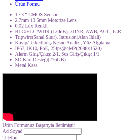
Ürün Formu
1 / 3 “ CMOS Sensör
2.7mm-13.5mm Motorize Lens
0.02 Lüx Renkli
BLC/HLC/WDR (120dB), 3DNR, AWB, AGC, ICR
Tripwire(Sanal Sınır), Intrusion(Alan İhlali)
Kayıp/Terkedilmiş Nesne Analizi, Yüz Algılama
IP67, IK10, PoE, 25fps@4MP(2688x1520)
Alarm Giriş/Çıkış: 2/1, Ses Giriş/Çıkış: 1/1
SD Kart Desteği(256GB)
Metal Kasa
Ürün Formunuz Başarıyla İletilmiştir
Ad Soyad
Telefon