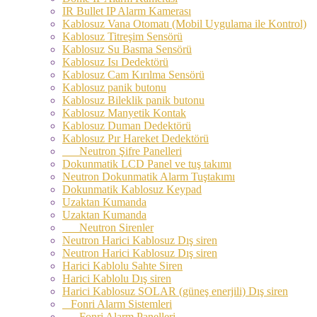
IR Bullet IP Alarm Kamerası
Kablosuz Vana Otomatı (Mobil Uygulama ile Kontrol)
Kablosuz Titreşim Sensörü
Kablosuz Su Basma Sensörü
Kablosuz Isı Dedektörü
Kablosuz Cam Kırılma Sensörü
Kablosuz panik butonu
Kablosuz Bileklik panik butonu
Kablosuz Manyetik Kontak
Kablosuz Duman Dedektörü
Kablosuz Pır Hareket Dedektörü
Neutron Şifre Panelleri
Dokunmatik LCD Panel ve tuş takımı
Neutron Dokunmatik Alarm Tuştakımı
Dokunmatik Kablosuz Keypad
Uzaktan Kumanda
Uzaktan Kumanda
Neutron Sirenler
Neutron Harici Kablosuz Dış siren
Neutron Harici Kablosuz Dış siren
Harici Kablolu Sahte Siren
Harici Kablolu Dış siren
Harici Kablosuz SOLAR (güneş enerjili) Dış siren
Fonri Alarm Sistemleri
Fonri Alarm Panelleri