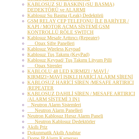
KABLOSUZ SU BASKINI (SU BASMA)
DEDEKTÖRÜ ve ALARMI
Kablosuz Su Basma (Leak) Dedektörü
GSM RELAY CEP TELEFONU İLE BARİYER /
KAPI / MOTOR AÇMA SİSTEMİ GSM
KONTROLLÜ RÖLE SWITCH
Kablosuz Mesafe Arttırıcı (Repeater)
Opax Şifre Panelleri
Kablosuz Wireless Keypad
Kablosuz Tuş Takımı (KeyPad)
Kablosuz Keypad/ Tuş Takımı Lityum Pilli
Opax Sirenler
KABLOLU 48 LED KIRMIZI / MAVİ /
KIRMIZI+MAVİ IŞIKLI HARİCİ ALARM SİRENİ
KABLOSUZ HARİCİ SİREN /MESAFE ARTIRICI
/REPEATER
KABLOSUZ DAHILİ SİREN / MESAFE ARTIRICI
/ALARM SİSTEMİ 3 IN1
Neutron Alarm Sistemleri
Neutron Alarm Panelleri
Neutron Kablosuz Hırsız Alarm Paneli
Neutron Kablosuz Dedektörler
Akıllı Priz
Dokunmatik Akıllı Anahtar
Dome IP Alarm Kamerası