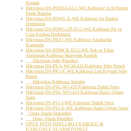
Kontak
Hikvision DS-PDEB1-EG2-WE Kablosuz Acil Durum
Panik Butonu
Hikvision DS-PDWL-E-WE Kablosuz Su Baskın
Dedektörü
Hikvision DS-PDPG12P-EG2-WE Kablosuz Pır ve
Cam Kırılma Dedektörü
Hikvision DS-PKF1-WE Kablosuz Anahtarlık
Kumanda
Hikvision DS-PDMCK-EG2-WE Şok ve Eğim
Algılamalı Kablosuz Manyetik Kontak
Hikvision Şifre Panelleri
Hikvision DS-PKA-WLM-433 Kablosuz Şifre Paneli
Hikvision DS-PK1-E-WE Kablosuz Led Keypad Şifre
Paneli
Hikvision Kablosuz Sirenler
Hikvision DS-PSG-WI-433 Kablosuz Dahili Siren
Hikvision DS-PSG-WO-433 Kablosuz Harici Ortam
Siren
Hikvision DS-PS1-I-WE Kablosuz Dahili Siren
Hikvision DS-PS1-E-WE Kablosuz Harici Ortam Siren
Opax Alarm Sistemleri
Opax Alarm Panelleri
OPAX PSTN ÖZELLİKLİ KABOLU &
KABLOSUZ ALARM PANELİ