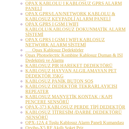
OPAX KABLOLU I KABLOSUZ GPRS ALARM
PANELİ
OPAX GPRS/LAN/NETWORK KABLOLU &
KABLOSUZ KEYPADLİ ALARM PANELİ
OPAX GPRS I GSM I WIFI
KABLOLU/KABLOSUZ DOKUNMATİK ALARM
SİSTEMİ
OPAX GPRS I GSM I WIFI KABLOSUZ
NETWORK ALARM SİSTEMİ
Opax Kablosuz Dedektörler
Opax Photoelectric Kombine Kablosuz Duman & ISI
Dedektörü ve Alarmı
KABLOSUZ PIR HAREKET DEDEKTÖRÜ
KABLOSUZ HAYVAN ALGILAMAYAN PET
DEDEKTÖR 35KG
KABLOSUZ PANİK BUTON SOS
KABLOSUZ DEDEKTÖR TEKRARLAYICISI
REPEATER
KABLOSUZ MANYETİK KONTAK / KAPI
PENCERE SENSÖRÜ
OPAX-373 KABLOSUZ PERDE TİPİ DEDEKTÖR
KABLOSUZ TİTREŞİM /DARBE DEDEKTÖRÜ
/SENSÖRÜ
OPX-12A 4 Tuşlu Kablosuz Alarm Paneli Kumandası
Orvibo-X5 RF Akıllı Soket Priz