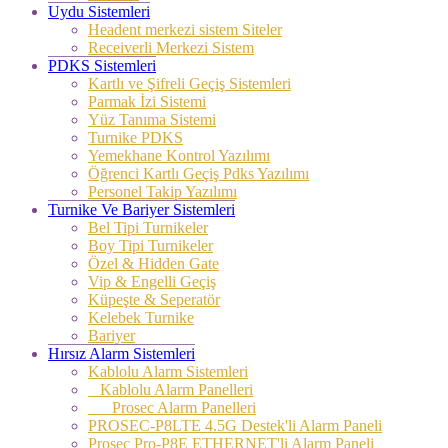
Uydu Sistemleri
Headent merkezi sistem Siteler
Receiverli Merkezi Sistem
PDKS Sistemleri
Kartlı ve Şifreli Geçiş Sistemleri
Parmak İzi Sistemi
Yüz Tanıma Sistemi
Turnike PDKS
Yemekhane Kontrol Yazılımı
Öğrenci Kartlı Geçiş Pdks Yazılımı
Personel Takip Yazılımı
Turnike Ve Bariyer Sistemleri
Bel Tipi Turnikeler
Boy Tipi Turnikeler
Özel & Hidden Gate
Vip & Engelli Geçiş
Küpeşte & Seperatör
Kelebek Turnike
Bariyer
Hırsız Alarm Sistemleri
Kablolu Alarm Sistemleri
Kablolu Alarm Panelleri
Prosec Alarm Panelleri
PROSEC-P8LTE 4.5G Destek'li Alarm Paneli
Prosec Pro-P8E ETHERNET'li Alarm Paneli