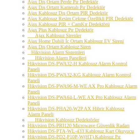
Ajax Dış Ortam Perde Pır Dedektör
Ajax Dış Ortam Kameralı Pır Dedektör
Ajax Kablosuz Dış Ortam PIR Dedektör
Ajax Kablosuz Resim Çekme Özellikli PIR Dedektör
Ajax Kablosuz PIR + CamKır Dedektörü
Ajax Plus Kablosuz Pır Dedektör
Ajax Kablosuz Sirenler
Ajax Home Dahili İç Ortam Kablosuz EV Sireni
Ajax Dış Ortam Kablosuz Siren
Hikvision Alarm Sistemleri
Hikvision Alarm Panelleri
Hikvision DS-PWA32-H Kablosuz Alarm Kontrol
Paneli
Hikvision DS-PWA32-KG Kablosuz Alarm Kontrol
Paneli
Hikvision DS-PWA96-M-WE AX Pro Kablosuz Alarm
Paneli
Hikvision DS-PWA64-L-WE AX Pro Kablosuz Alarm
Paneli
Hikvision DS-PHA20-W2P AX Hibrir Kablosuz
Alarm Paneli
Hikvision Kablosuz Dedektörler
Hikvision DS-PRI120 Microwave Güvenlik Radarı
Hikvision DS-PTA-WL-433 Kablosuz Kart Okuyucu
Hikvision DS-PD2-P10P-W(HT) Kablosuz Pır