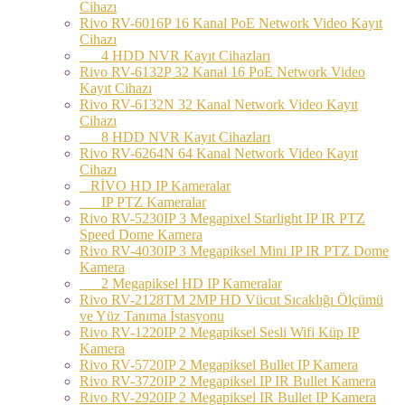
Cihazı
Rivo RV-6016P 16 Kanal PoE Network Video Kayıt
Cihazı
4 HDD NVR Kayıt Cihazları
Rivo RV-6132P 32 Kanal 16 PoE Network Video
Kayıt Cihazı
Rivo RV-6132N 32 Kanal Network Video Kayıt
Cihazı
8 HDD NVR Kayıt Cihazları
Rivo RV-6264N 64 Kanal Network Video Kayıt
Cihazı
RİVO HD IP Kameralar
IP PTZ Kameralar
Rivo RV-5230IP 3 Megapixel Starlight IP IR PTZ
Speed Dome Kamera
Rivo RV-4030IP 3 Megapiksel Mini IP IR PTZ Dome
Kamera
2 Megapiksel HD IP Kameralar
Rivo RV-2128TM 2MP HD Vücut Sıcaklığı Ölçümü
ve Yüz Tanıma İstasyonu
Rivo RV-1220IP 2 Megapiksel Sesli Wifi Küp IP
Kamera
Rivo RV-5720IP 2 Megapiksel Bullet IP Kamera
Rivo RV-3720IP 2 Megapiksel IP IR Bullet Kamera
Rivo RV-2920IP 2 Megapiksel IR Bullet IP Kamera