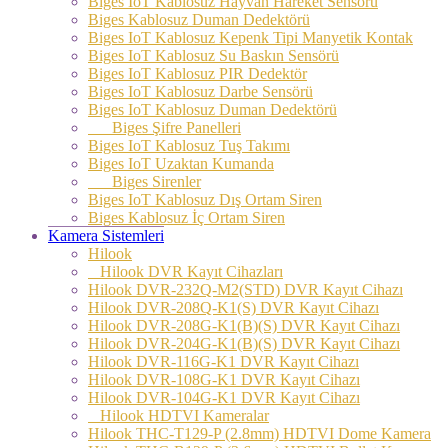
Biges IoT Kablosuz Hayvan Hareket Sensörü
Biges Kablosuz Duman Dedektörü
Biges IoT Kablosuz Kepenk Tipi Manyetik Kontak
Biges IoT Kablosuz Su Baskın Sensörü
Biges IoT Kablosuz PIR Dedektör
Biges IoT Kablosuz Darbe Sensörü
Biges IoT Kablosuz Duman Dedektörü
Biges Şifre Panelleri
Biges IoT Kablosuz Tuş Takımı
Biges IoT Uzaktan Kumanda
Biges Sirenler
Biges IoT Kablosuz Dış Ortam Siren
Biges Kablosuz İç Ortam Siren
Kamera Sistemleri
Hilook
Hilook DVR Kayıt Cihazları
Hilook DVR-232Q-M2(STD) DVR Kayıt Cihazı
Hilook DVR-208Q-K1(S) DVR Kayıt Cihazı
Hilook DVR-208G-K1(B)(S) DVR Kayıt Cihazı
Hilook DVR-204G-K1(B)(S) DVR Kayıt Cihazı
Hilook DVR-116G-K1 DVR Kayıt Cihazı
Hilook DVR-108G-K1 DVR Kayıt Cihazı
Hilook DVR-104G-K1 DVR Kayıt Cihazı
Hilook HDTVI Kameralar
Hilook THC-T129-P (2.8mm) HDTVI Dome Kamera