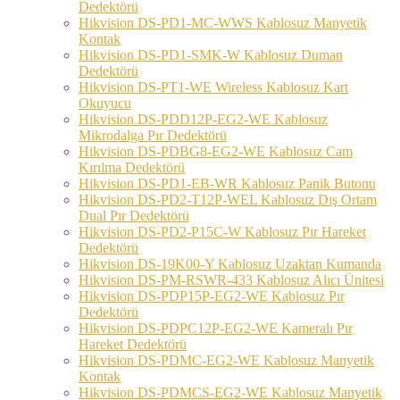
Dedektörü
Hikvision DS-PD1-MC-WWS Kablosuz Manyetik
Kontak
Hikvision DS-PD1-SMK-W Kablosuz Duman
Dedektörü
Hikvision DS-PT1-WE Wireless Kablosuz Kart
Okuyucu
Hikvision DS-PDD12P-EG2-WE Kablosuz
Mikrodalga Pır Dedektörü
Hikvision DS-PDBG8-EG2-WE Kablosuz Cam
Kırılma Dedektörü
Hikvision DS-PD1-EB-WR Kablosuz Panik Butonu
Hikvision DS-PD2-T12P-WEL Kablosuz Dış Ortam
Dual Pır Dedektörü
Hikvision DS-PD2-P15C-W Kablosuz Pır Hareket
Dedektörü
Hikvision DS-19K00-Y Kablosuz Uzaktan Kumanda
Hikvision DS-PM-RSWR-433 Kablosuz Alıcı Ünitesi
Hikvision DS-PDP15P-EG2-WE Kablosuz Pır
Dedektörü
Hikvision DS-PDPC12P-EG2-WE Kameralı Pır
Hareket Dedektörü
Hikvision DS-PDMC-EG2-WE Kablosuz Manyetik
Kontak
Hikvision DS-PDMCS-EG2-WE Kablosuz Manyetik