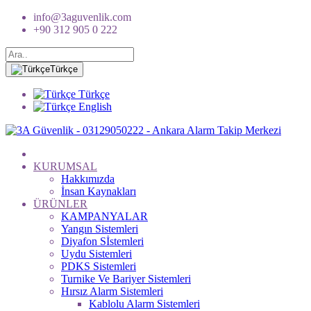
info@3aguvenlik.com
+90 312 905 0 222
Türkçe
Türkçe
English
KURUMSAL
Hakkımızda
İnsan Kaynakları
ÜRÜNLER
KAMPANYALAR
Yangın Sistemleri
Diyafon Sİstemleri
Uydu Sistemleri
PDKS Sistemleri
Turnike Ve Bariyer Sistemleri
Hırsız Alarm Sistemleri
Kablolu Alarm Sistemleri