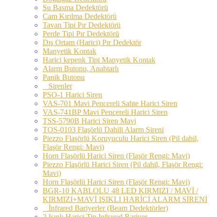
Su Basma Dedektörü
Cam Kırılma Dedektörü
Tavan Tipi Pır Dedektörü
Perde Tipi Pır Dedektörü
Dış Ortam (Harici) Pır Dedektör
Manyetik Kontak
Harici kepenk Tipi Manyetik Kontak
Alarm Butonu, Anahtarlı
Panik Butonu
Sirenler
PSO-1 Harici Siren
VAS-701 Mavi Pencereli Sahte Harici Siren
VAS-741BP Mavi Pencereli Harici Siren
TSS-5790B Harici Siren Mavi
TOS-0103 Flaşörlü Dahili Alarm Sireni
Piezzo Flaşörlü Koruyuculu Harici Siren (Pil dahil,
Flaşör Rengi: Mavi)
Horn Flaşörlü Harici Siren (Flaşör Rengi: Mavi)
Piezzo Flaşörlü Harici Siren (Pil dahil, Flaşör Rengi:
Mavi)
Horn Flaşörlü Harici Siren (Flaşör Rengi: Mavi)
BGR-10 KABLOLU 48 LED KIRMIZI / MAVİ /
KIRMIZI+MAVİ IŞIKLI HARİCİ ALARM SİRENİ
İnfrared Bariyerler (Beam Dedektörler)
2 Işınlı Harici Tip Infrared Bariyer