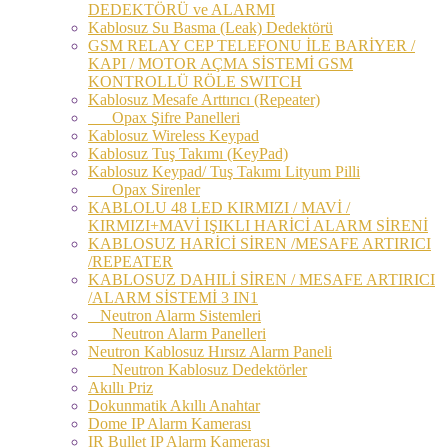
DEDEKTÖRÜ ve ALARMI
Kablosuz Su Basma (Leak) Dedektörü
GSM RELAY CEP TELEFONU İLE BARİYER /
KAPI / MOTOR AÇMA SİSTEMİ GSM
KONTROLLÜ RÖLE SWITCH
Kablosuz Mesafe Arttırıcı (Repeater)
Opax Şifre Panelleri
Kablosuz Wireless Keypad
Kablosuz Tuş Takımı (KeyPad)
Kablosuz Keypad/ Tuş Takımı Lityum Pilli
Opax Sirenler
KABLOLU 48 LED KIRMIZI / MAVİ /
KIRMIZI+MAVİ IŞIKLI HARİCİ ALARM SİRENİ
KABLOSUZ HARİCİ SİREN /MESAFE ARTIRICI
/REPEATER
KABLOSUZ DAHILİ SİREN / MESAFE ARTIRICI
/ALARM SİSTEMİ 3 IN1
Neutron Alarm Sistemleri
Neutron Alarm Panelleri
Neutron Kablosuz Hırsız Alarm Paneli
Neutron Kablosuz Dedektörler
Akıllı Priz
Dokunmatik Akıllı Anahtar
Dome IP Alarm Kamerası
IR Bullet IP Alarm Kamerası