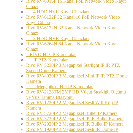
Rivo RV-6016P 16 Kanal PoE Network Video Kayıt
Cihazı
4 HDD NVR Kayıt Cihazları
Rivo RV-6132P 32 Kanal 16 PoE Network Video
Kayıt Cihazı
Rivo RV-6132N 32 Kanal Network Video Kayıt
Cihazı
8 HDD NVR Kayıt Cihazları
Rivo RV-6264N 64 Kanal Network Video Kayıt
Cihazı
RİVO HD IP Kameralar
IP PTZ Kameralar
Rivo RV-5230IP 3 Megapixel Starlight IP IR PTZ
Speed Dome Kamera
Rivo RV-4030IP 3 Megapiksel Mini IP IR PTZ Dome
Kamera
2 Megapiksel HD IP Kameralar
Rivo RV-2128TM 2MP HD Vücut Sıcaklığı Ölçümü
ve Yüz Tanıma İstasyonu
Rivo RV-1220IP 2 Megapiksel Sesli Wifi Küp IP
Kamera
Rivo RV-5720IP 2 Megapiksel Bullet IP Kamera
Rivo RV-3720IP 2 Megapiksel IP IR Bullet Kamera
Rivo RV-2920IP 2 Megapiksel IR Bullet IP Kamera
Rivo RV-1920IP 2 Megapiksel Sesli IR Dome IP