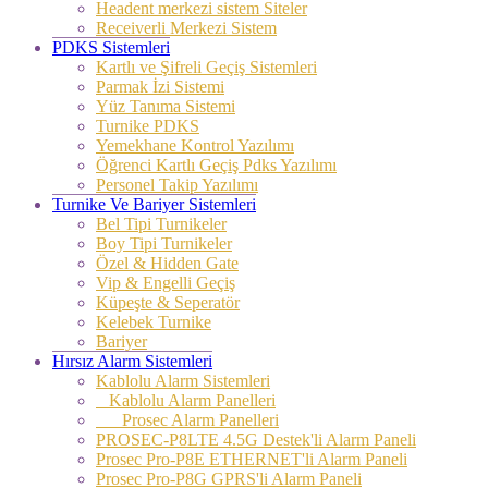
Headent merkezi sistem Siteler
Receiverli Merkezi Sistem
PDKS Sistemleri
Kartlı ve Şifreli Geçiş Sistemleri
Parmak İzi Sistemi
Yüz Tanıma Sistemi
Turnike PDKS
Yemekhane Kontrol Yazılımı
Öğrenci Kartlı Geçiş Pdks Yazılımı
Personel Takip Yazılımı
Turnike Ve Bariyer Sistemleri
Bel Tipi Turnikeler
Boy Tipi Turnikeler
Özel & Hidden Gate
Vip & Engelli Geçiş
Küpeşte & Seperatör
Kelebek Turnike
Bariyer
Hırsız Alarm Sistemleri
Kablolu Alarm Sistemleri
Kablolu Alarm Panelleri
Prosec Alarm Panelleri
PROSEC-P8LTE 4.5G Destek'li Alarm Paneli
Prosec Pro-P8E ETHERNET'li Alarm Paneli
Prosec Pro-P8G GPRS'li Alarm Paneli