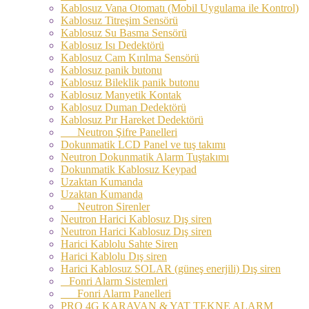
Kablosuz Vana Otomatı (Mobil Uygulama ile Kontrol)
Kablosuz Titreşim Sensörü
Kablosuz Su Basma Sensörü
Kablosuz Isı Dedektörü
Kablosuz Cam Kırılma Sensörü
Kablosuz panik butonu
Kablosuz Bileklik panik butonu
Kablosuz Manyetik Kontak
Kablosuz Duman Dedektörü
Kablosuz Pır Hareket Dedektörü
Neutron Şifre Panelleri
Dokunmatik LCD Panel ve tuş takımı
Neutron Dokunmatik Alarm Tuştakımı
Dokunmatik Kablosuz Keypad
Uzaktan Kumanda
Uzaktan Kumanda
Neutron Sirenler
Neutron Harici Kablosuz Dış siren
Neutron Harici Kablosuz Dış siren
Harici Kablolu Sahte Siren
Harici Kablolu Dış siren
Harici Kablosuz SOLAR (güneş enerjili) Dış siren
Fonri Alarm Sistemleri
Fonri Alarm Panelleri
PRO 4G KARAVAN & YAT TEKNE ALARM