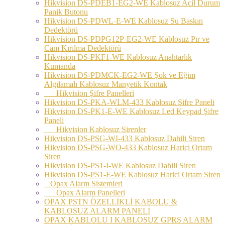
Hikvision DS-PDEB1-EG2-WE Kablosuz Acil Durum
Panik Butonu
Hikvision DS-PDWL-E-WE Kablosuz Su Baskın
Dedektörü
Hikvision DS-PDPG12P-EG2-WE Kablosuz Pır ve
Cam Kırılma Dedektörü
Hikvision DS-PKF1-WE Kablosuz Anahtarlık
Kumanda
Hikvision DS-PDMCK-EG2-WE Şok ve Eğim
Algılamalı Kablosuz Manyetik Kontak
Hikvision Şifre Panelleri
Hikvision DS-PKA-WLM-433 Kablosuz Şifre Paneli
Hikvision DS-PK1-E-WE Kablosuz Led Keypad Şifre
Paneli
Hikvision Kablosuz Sirenler
Hikvision DS-PSG-WI-433 Kablosuz Dahili Siren
Hikvision DS-PSG-WO-433 Kablosuz Harici Ortam
Siren
Hikvision DS-PS1-I-WE Kablosuz Dahili Siren
Hikvision DS-PS1-E-WE Kablosuz Harici Ortam Siren
Opax Alarm Sistemleri
Opax Alarm Panelleri
OPAX PSTN ÖZELLİKLİ KABOLU &
KABLOSUZ ALARM PANELİ
OPAX KABLOLU I KABLOSUZ GPRS ALARM