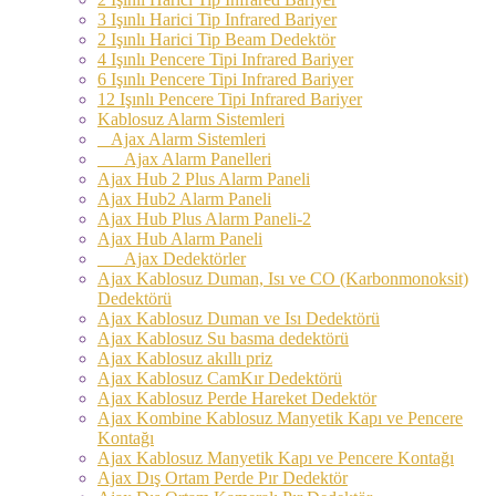
3 Işınlı Harici Tip Infrared Bariyer
2 Işınlı Harici Tip Beam Dedektör
4 Işınlı Pencere Tipi Infrared Bariyer
6 Işınlı Pencere Tipi Infrared Bariyer
12 Işınlı Pencere Tipi Infrared Bariyer
Kablosuz Alarm Sistemleri
Ajax Alarm Sistemleri
Ajax Alarm Panelleri
Ajax Hub 2 Plus Alarm Paneli
Ajax Hub2 Alarm Paneli
Ajax Hub Plus Alarm Paneli-2
Ajax Hub Alarm Paneli
Ajax Dedektörler
Ajax Kablosuz Duman, Isı ve CO (Karbonmonoksit)
Dedektörü
Ajax Kablosuz Duman ve Isı Dedektörü
Ajax Kablosuz Su basma dedektörü
Ajax Kablosuz akıllı priz
Ajax Kablosuz CamKır Dedektörü
Ajax Kablosuz Perde Hareket Dedektör
Ajax Kombine Kablosuz Manyetik Kapı ve Pencere
Kontağı
Ajax Kablosuz Manyetik Kapı ve Pencere Kontağı
Ajax Dış Ortam Perde Pır Dedektör