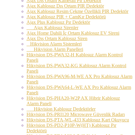
Ajax Dış Ortam Kameralı Pır Dedektör
Ajax Kablosuz Dış Ortam PIR Dedektör
Ajax Kablosuz Resim Çekme Özellikli PIR Dedektör
Ajax Kablosuz PIR + CamKır Dedektörü
Ajax Plus Kablosuz Pır Dedektör
Ajax Kablosuz Sirenler
Ajax Home Dahili İç Ortam Kablosuz EV Sireni
Ajax Dış Ortam Kablosuz Siren
Hikvision Alarm Sistemleri
Hikvision Alarm Panelleri
Hikvision DS-PWA32-H Kablosuz Alarm Kontrol
Paneli
Hikvision DS-PWA32-KG Kablosuz Alarm Kontrol
Paneli
Hikvision DS-PWA96-M-WE AX Pro Kablosuz Alarm
Paneli
Hikvision DS-PWA64-L-WE AX Pro Kablosuz Alarm
Paneli
Hikvision DS-PHA20-W2P AX Hibrir Kablosuz
Alarm Paneli
Hikvision Kablosuz Dedektörler
Hikvision DS-PRI120 Microwave Güvenlik Radarı
Hikvision DS-PTA-WL-433 Kablosuz Kart Okuyucu
Hikvision DS-PD2-P10P-W(HT) Kablosuz Pır
Dedektörü