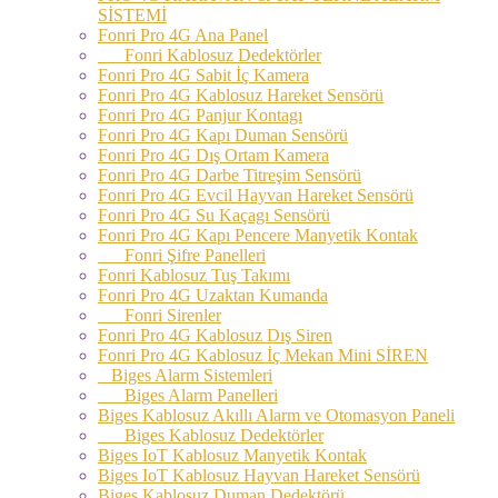
SİSTEMİ
Fonri Pro 4G Ana Panel
Fonri Kablosuz Dedektörler
Fonri Pro 4G Sabit İç Kamera
Fonri Pro 4G Kablosuz Hareket Sensörü
Fonri Pro 4G Panjur Kontagı
Fonri Pro 4G Kapı Duman Sensörü
Fonri Pro 4G Dış Ortam Kamera
Fonri Pro 4G Darbe Titreşim Sensörü
Fonri Pro 4G Evcil Hayvan Hareket Sensörü
Fonri Pro 4G Su Kaçagı Sensörü
Fonri Pro 4G Kapı Pencere Manyetik Kontak
Fonri Şifre Panelleri
Fonri Kablosuz Tuş Takımı
Fonri Pro 4G Uzaktan Kumanda
Fonri Sirenler
Fonri Pro 4G Kablosuz Dış Siren
Fonri Pro 4G Kablosuz İç Mekan Mini SİREN
Biges Alarm Sistemleri
Biges Alarm Panelleri
Biges Kablosuz Akıllı Alarm ve Otomasyon Paneli
Biges Kablosuz Dedektörler
Biges IoT Kablosuz Manyetik Kontak
Biges IoT Kablosuz Hayvan Hareket Sensörü
Biges Kablosuz Duman Dedektörü