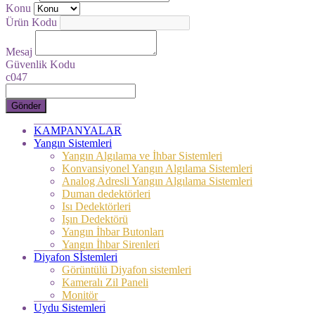
Konu
Ürün Kodu
Mesaj
Güvenlik Kodu
c047
Gönder
KAMPANYALAR
Yangın Sistemleri
Yangın Algılama ve İhbar Sistemleri
Konvansiyonel Yangın Algılama Sistemleri
Analog Adresli Yangın Algılama Sistemleri
Duman dedektörleri
Isı Dedektörleri
Işın Dedektörü
Yangın İhbar Butonları
Yangın İhbar Sirenleri
Diyafon Sİstemleri
Görüntülü Diyafon sistemleri
Kameralı Zil Paneli
Monitör
Uydu Sistemleri