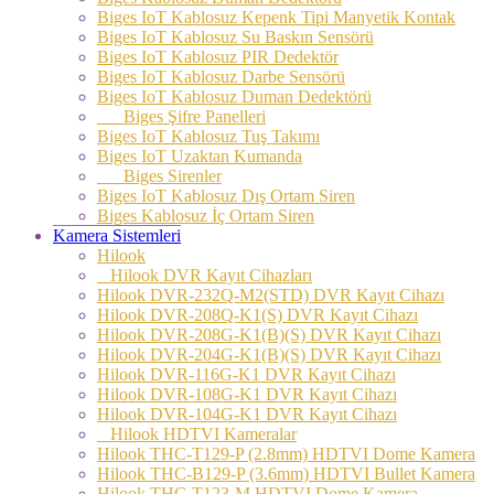
Biges IoT Kablosuz Kepenk Tipi Manyetik Kontak
Biges IoT Kablosuz Su Baskın Sensörü
Biges IoT Kablosuz PIR Dedektör
Biges IoT Kablosuz Darbe Sensörü
Biges IoT Kablosuz Duman Dedektörü
Biges Şifre Panelleri
Biges IoT Kablosuz Tuş Takımı
Biges IoT Uzaktan Kumanda
Biges Sirenler
Biges IoT Kablosuz Dış Ortam Siren
Biges Kablosuz İç Ortam Siren
Kamera Sistemleri
Hilook
Hilook DVR Kayıt Cihazları
Hilook DVR-232Q-M2(STD) DVR Kayıt Cihazı
Hilook DVR-208Q-K1(S) DVR Kayıt Cihazı
Hilook DVR-208G-K1(B)(S) DVR Kayıt Cihazı
Hilook DVR-204G-K1(B)(S) DVR Kayıt Cihazı
Hilook DVR-116G-K1 DVR Kayıt Cihazı
Hilook DVR-108G-K1 DVR Kayıt Cihazı
Hilook DVR-104G-K1 DVR Kayıt Cihazı
Hilook HDTVI Kameralar
Hilook THC-T129-P (2.8mm) HDTVI Dome Kamera
Hilook THC-B129-P (3.6mm) HDTVI Bullet Kamera
Hilook THC-T123-M HDTVI Dome Kamera