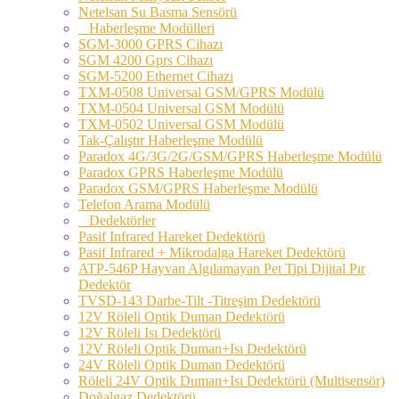
Netelsan Su Basma Sensörü
Haberleşme Modülleri
SGM-3000 GPRS Cihazı
SGM 4200 Gprs Cihazı
SGM-5200 Ethernet Cihazı
TXM-0508 Universal GSM/GPRS Modülü
TXM-0504 Universal GSM Modülü
TXM-0502 Universal GSM Modülü
Tak-Çalıştır Haberleşme Modülü
Paradox 4G/3G/2G/GSM/GPRS Haberleşme Modülü
Paradox GPRS Haberleşme Modülü
Paradox GSM/GPRS Haberleşme Modülü
Telefon Arama Modülü
Dedektörler
Pasif Infrared Hareket Dedektörü
Pasif Infrared + Mikrodalga Hareket Dedektörü
ATP-546P Hayvan Algılamayan Pet Tipi Dijital Pır
Dedektör
TVSD-143 Darbe-Tilt -Titreşim Dedektörü
12V Röleli Optik Duman Dedektörü
12V Röleli Isı Dedektörü
12V Röleli Optik Duman+Isı Dedektörü
24V Röleli Optik Duman Dedektörü
Röleli 24V Optik Duman+Isı Dedektörü (Multisensör)
Doğalgaz Dedektörü