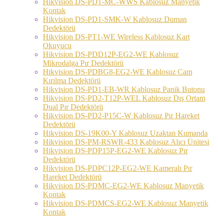
Hikvision DS-PD1-MC-WWS Kablosuz Manyetik
Kontak
Hikvision DS-PD1-SMK-W Kablosuz Duman
Dedektörü
Hikvision DS-PT1-WE Wireless Kablosuz Kart
Okuyucu
Hikvision DS-PDD12P-EG2-WE Kablosuz
Mikrodalga Pır Dedektörü
Hikvision DS-PDBG8-EG2-WE Kablosuz Cam
Kırılma Dedektörü
Hikvision DS-PD1-EB-WR Kablosuz Panik Butonu
Hikvision DS-PD2-T12P-WEL Kablosuz Dış Ortam
Dual Pır Dedektörü
Hikvision DS-PD2-P15C-W Kablosuz Pır Hareket
Dedektörü
Hikvision DS-19K00-Y Kablosuz Uzaktan Kumanda
Hikvision DS-PM-RSWR-433 Kablosuz Alıcı Ünitesi
Hikvision DS-PDP15P-EG2-WE Kablosuz Pır
Dedektörü
Hikvision DS-PDPC12P-EG2-WE Kameralı Pır
Hareket Dedektörü
Hikvision DS-PDMC-EG2-WE Kablosuz Manyetik
Kontak
Hikvision DS-PDMCS-EG2-WE Kablosuz Manyetik
Kontak