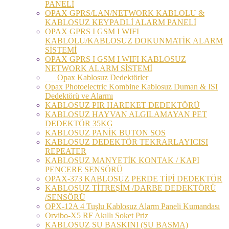
PANELİ
OPAX GPRS/LAN/NETWORK KABLOLU &
KABLOSUZ KEYPADLİ ALARM PANELİ
OPAX GPRS I GSM I WIFI
KABLOLU/KABLOSUZ DOKUNMATİK ALARM
SİSTEMİ
OPAX GPRS I GSM I WIFI KABLOSUZ
NETWORK ALARM SİSTEMİ
Opax Kablosuz Dedektörler
Opax Photoelectric Kombine Kablosuz Duman & ISI
Dedektörü ve Alarmı
KABLOSUZ PIR HAREKET DEDEKTÖRÜ
KABLOSUZ HAYVAN ALGILAMAYAN PET
DEDEKTÖR 35KG
KABLOSUZ PANİK BUTON SOS
KABLOSUZ DEDEKTÖR TEKRARLAYICISI
REPEATER
KABLOSUZ MANYETİK KONTAK / KAPI
PENCERE SENSÖRÜ
OPAX-373 KABLOSUZ PERDE TİPİ DEDEKTÖR
KABLOSUZ TİTREŞİM /DARBE DEDEKTÖRÜ
/SENSÖRÜ
OPX-12A 4 Tuşlu Kablosuz Alarm Paneli Kumandası
Orvibo-X5 RF Akıllı Soket Priz
KABLOSUZ SU BASKINI (SU BASMA)