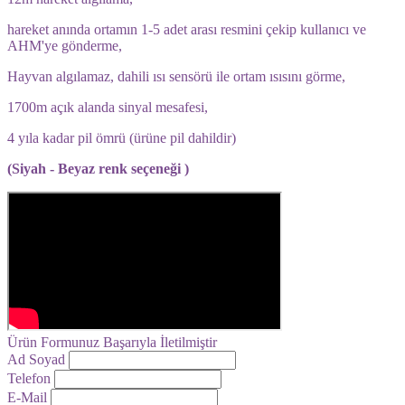
hareket anında ortamın 1-5 adet arası resmini çekip kullanıcı ve
AHM'ye gönderme,
Hayvan algılamaz, dahili ısı sensörü ile ortam ısısını görme,
1700m açık alanda sinyal mesafesi,
4 yıla kadar pil ömrü (ürüne pil dahildir)
(Siyah - Beyaz renk seçeneği )
Ürün Formunuz Başarıyla İletilmiştir
Ad Soyad
Telefon
E-Mail