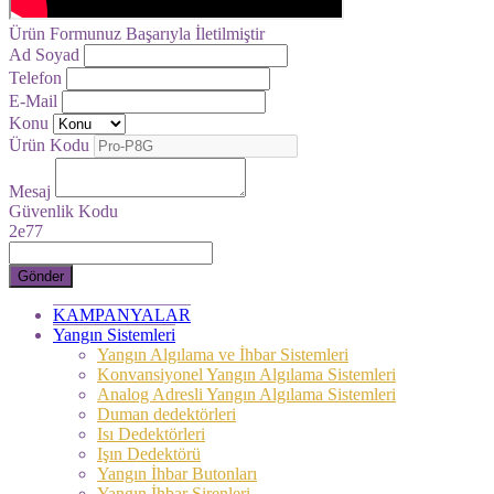
Ürün Formunuz Başarıyla İletilmiştir
Ad Soyad
Telefon
E-Mail
Konu
Ürün Kodu
Mesaj
Güvenlik Kodu
2e77
Gönder
KAMPANYALAR
Yangın Sistemleri
Yangın Algılama ve İhbar Sistemleri
Konvansiyonel Yangın Algılama Sistemleri
Analog Adresli Yangın Algılama Sistemleri
Duman dedektörleri
Isı Dedektörleri
Işın Dedektörü
Yangın İhbar Butonları
Yangın İhbar Sirenleri