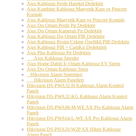
Ajax Kablosuz Perde Hareket Dedektör
Ajax Kombine Kablosuz Manyetik Kapı ve Pencere
Kontağı
Ajax Kablosuz Manyetik Kapı ve Pencere Kontağı
Ajax Dış Ortam Perde Pır Dedektör
Ajax Dış Ortam Kameralı Pır Dedektör
Ajax Kablosuz Dış Ortam PIR Dedektör
Ajax Kablosuz Resim Çekme Özellikli PIR Dedektör
Ajax Kablosuz PIR + CamKır Dedektörü
Ajax Plus Kablosuz Pır Dedektör
Ajax Kablosuz Sirenler
Ajax Home Dahili İç Ortam Kablosuz EV Sireni
Ajax Dış Ortam Kablosuz Siren
Hikvision Alarm Sistemleri
Hikvision Alarm Panelleri
Hikvision DS-PWA32-H Kablosuz Alarm Kontrol
Paneli
Hikvision DS-PWA32-KG Kablosuz Alarm Kontrol
Paneli
Hikvision DS-PWA96-M-WE AX Pro Kablosuz Alarm
Paneli
Hikvision DS-PWA64-L-WE AX Pro Kablosuz Alarm
Paneli
Hikvision DS-PHA20-W2P AX Hibrir Kablosuz
Alarm Paneli