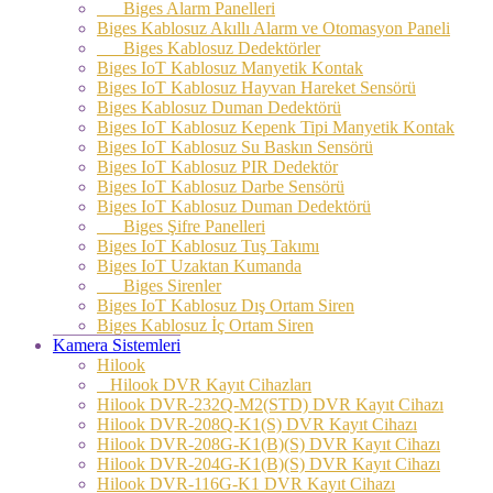
Biges Alarm Panelleri
Biges Kablosuz Akıllı Alarm ve Otomasyon Paneli
Biges Kablosuz Dedektörler
Biges IoT Kablosuz Manyetik Kontak
Biges IoT Kablosuz Hayvan Hareket Sensörü
Biges Kablosuz Duman Dedektörü
Biges IoT Kablosuz Kepenk Tipi Manyetik Kontak
Biges IoT Kablosuz Su Baskın Sensörü
Biges IoT Kablosuz PIR Dedektör
Biges IoT Kablosuz Darbe Sensörü
Biges IoT Kablosuz Duman Dedektörü
Biges Şifre Panelleri
Biges IoT Kablosuz Tuş Takımı
Biges IoT Uzaktan Kumanda
Biges Sirenler
Biges IoT Kablosuz Dış Ortam Siren
Biges Kablosuz İç Ortam Siren
Kamera Sistemleri
Hilook
Hilook DVR Kayıt Cihazları
Hilook DVR-232Q-M2(STD) DVR Kayıt Cihazı
Hilook DVR-208Q-K1(S) DVR Kayıt Cihazı
Hilook DVR-208G-K1(B)(S) DVR Kayıt Cihazı
Hilook DVR-204G-K1(B)(S) DVR Kayıt Cihazı
Hilook DVR-116G-K1 DVR Kayıt Cihazı