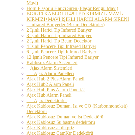
Mavi)
Horn Flaşörlü Harici Siren (Flaşör Rengi: Mavi)
BGR-10 KABLOLU 48 LED KIRMIZI / MAVİ /
KIRMIZI+MAVİ IŞIKLI HARİCİ ALARM SİRENİ
İnfrared Bariyerler (Beam Dedektörler)
2 Işınlı Harici Tip Infrared Bariyer
3 Işınlı Harici Tip Infrared Bariyer
2 Işınlı Harici Tip Beam Dedektör
4 Işınlı Pencere Tipi Infrared Bariyer
6 Işınlı Pencere Tipi Infrared Bariyer
12 Işınlı Pencere Tipi Infrared Bariyer
Kablosuz Alarm Sistemleri
Ajax Alarm Sistemleri
Ajax Alarm Panelleri
Ajax Hub 2 Plus Alarm Paneli
Ajax Hub2 Alarm Paneli
Ajax Hub Plus Alarm Paneli-2
Ajax Hub Alarm Paneli
Ajax Dedektörler
Ajax Kablosuz Duman, Isı ve CO (Karbonmonoksit)
Dedektörü
Ajax Kablosuz Duman ve Isı Dedektörü
Ajax Kablosuz Su basma dedektörü
Ajax Kablosuz akıllı priz
Ajax Kablosuz CamKır Dedektörü