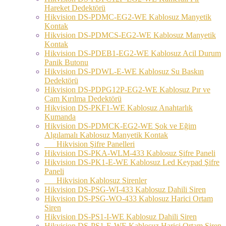
Hareket Dedektörü
Hikvision DS-PDMC-EG2-WE Kablosuz Manyetik
Kontak
Hikvision DS-PDMCS-EG2-WE Kablosuz Manyetik
Kontak
Hikvision DS-PDEB1-EG2-WE Kablosuz Acil Durum
Panik Butonu
Hikvision DS-PDWL-E-WE Kablosuz Su Baskın
Dedektörü
Hikvision DS-PDPG12P-EG2-WE Kablosuz Pır ve
Cam Kırılma Dedektörü
Hikvision DS-PKF1-WE Kablosuz Anahtarlık
Kumanda
Hikvision DS-PDMCK-EG2-WE Şok ve Eğim
Algılamalı Kablosuz Manyetik Kontak
Hikvision Şifre Panelleri
Hikvision DS-PKA-WLM-433 Kablosuz Şifre Paneli
Hikvision DS-PK1-E-WE Kablosuz Led Keypad Şifre
Paneli
Hikvision Kablosuz Sirenler
Hikvision DS-PSG-WI-433 Kablosuz Dahili Siren
Hikvision DS-PSG-WO-433 Kablosuz Harici Ortam
Siren
Hikvision DS-PS1-I-WE Kablosuz Dahili Siren
Hikvision DS-PS1-E-WE Kablosuz Harici Ortam Siren