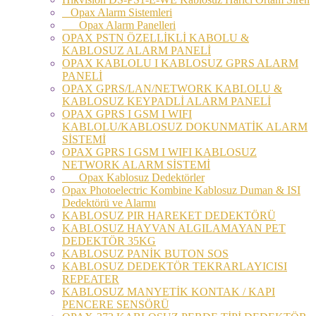
Opax Alarm Sistemleri
Opax Alarm Panelleri
OPAX PSTN ÖZELLİKLİ KABOLU &
KABLOSUZ ALARM PANELİ
OPAX KABLOLU I KABLOSUZ GPRS ALARM
PANELİ
OPAX GPRS/LAN/NETWORK KABLOLU &
KABLOSUZ KEYPADLİ ALARM PANELİ
OPAX GPRS I GSM I WIFI
KABLOLU/KABLOSUZ DOKUNMATİK ALARM
SİSTEMİ
OPAX GPRS I GSM I WIFI KABLOSUZ
NETWORK ALARM SİSTEMİ
Opax Kablosuz Dedektörler
Opax Photoelectric Kombine Kablosuz Duman & ISI
Dedektörü ve Alarmı
KABLOSUZ PIR HAREKET DEDEKTÖRÜ
KABLOSUZ HAYVAN ALGILAMAYAN PET
DEDEKTÖR 35KG
KABLOSUZ PANİK BUTON SOS
KABLOSUZ DEDEKTÖR TEKRARLAYICISI
REPEATER
KABLOSUZ MANYETİK KONTAK / KAPI
PENCERE SENSÖRÜ