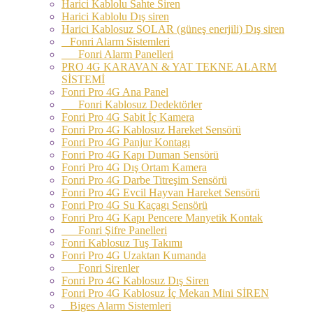
Harici Kablolu Sahte Siren
Harici Kablolu Dış siren
Harici Kablosuz SOLAR (güneş enerjili) Dış siren
Fonri Alarm Sistemleri
Fonri Alarm Panelleri
PRO 4G KARAVAN & YAT TEKNE ALARM
SİSTEMİ
Fonri Pro 4G Ana Panel
Fonri Kablosuz Dedektörler
Fonri Pro 4G Sabit İç Kamera
Fonri Pro 4G Kablosuz Hareket Sensörü
Fonri Pro 4G Panjur Kontagı
Fonri Pro 4G Kapı Duman Sensörü
Fonri Pro 4G Dış Ortam Kamera
Fonri Pro 4G Darbe Titreşim Sensörü
Fonri Pro 4G Evcil Hayvan Hareket Sensörü
Fonri Pro 4G Su Kaçagı Sensörü
Fonri Pro 4G Kapı Pencere Manyetik Kontak
Fonri Şifre Panelleri
Fonri Kablosuz Tuş Takımı
Fonri Pro 4G Uzaktan Kumanda
Fonri Sirenler
Fonri Pro 4G Kablosuz Dış Siren
Fonri Pro 4G Kablosuz İç Mekan Mini SİREN
Biges Alarm Sistemleri