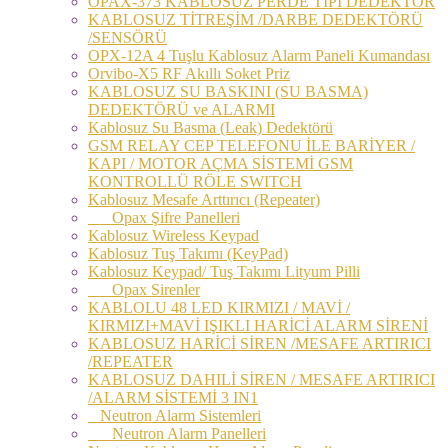
OPAX-373 KABLOSUZ PERDE TİPİ DEDEKTÖR
KABLOSUZ TİTREŞİM /DARBE DEDEKTÖRÜ
/SENSÖRÜ
OPX-12A 4 Tuşlu Kablosuz Alarm Paneli Kumandası
Orvibo-X5 RF Akıllı Soket Priz
KABLOSUZ SU BASKINI (SU BASMA)
DEDEKTÖRÜ ve ALARMI
Kablosuz Su Basma (Leak) Dedektörü
GSM RELAY CEP TELEFONU İLE BARİYER /
KAPI / MOTOR AÇMA SİSTEMİ GSM
KONTROLLÜ RÖLE SWITCH
Kablosuz Mesafe Arttırıcı (Repeater)
Opax Şifre Panelleri
Kablosuz Wireless Keypad
Kablosuz Tuş Takımı (KeyPad)
Kablosuz Keypad/ Tuş Takımı Lityum Pilli
Opax Sirenler
KABLOLU 48 LED KIRMIZI / MAVİ /
KIRMIZI+MAVİ IŞIKLI HARİCİ ALARM SİRENİ
KABLOSUZ HARİCİ SİREN /MESAFE ARTIRICI
/REPEATER
KABLOSUZ DAHILİ SİREN / MESAFE ARTIRICI
/ALARM SİSTEMİ 3 IN1
Neutron Alarm Sistemleri
Neutron Alarm Panelleri