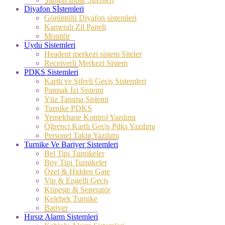
Diyafon Sİstemleri
Görüntülü Diyafon sistemleri
Kameralı Zil Paneli
Monitör
Uydu Sistemleri
Headent merkezi sistem Siteler
Receiverli Merkezi Sistem
PDKS Sistemleri
Kartlı ve Şifreli Geçiş Sistemleri
Parmak İzi Sistemi
Yüz Tanıma Sistemi
Turnike PDKS
Yemekhane Kontrol Yazılımı
Öğrenci Kartlı Geçiş Pdks Yazılımı
Personel Takip Yazılımı
Turnike Ve Bariyer Sistemleri
Bel Tipi Turnikeler
Boy Tipi Turnikeler
Özel & Hidden Gate
Vip & Engelli Geçiş
Küpeşte & Seperatör
Kelebek Turnike
Bariyer
Hırsız Alarm Sistemleri