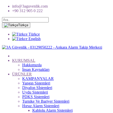
info@3aguvenlik.com
+90 312 905 0 222
Türkçe
Türkçe
English
KURUMSAL
Hakkımızda
İnsan Kaynakları
ÜRÜNLER
KAMPANYALAR
Yangın Sistemleri
Diyafon Sİstemleri
Uydu Sistemleri
PDKS Sistemleri
Turnike Ve Bariyer Sistemleri
Hırsız Alarm Sistemleri
Kablolu Alarm Sistemleri