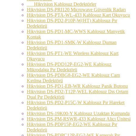
Hikvision Kablosuz Dedektörler
Hikvision DS-PRI120 Microwave Güvenlik Radarı
Hikvision DS-PTA-WL-433 Kablosuz Kart Okuyucu
Hikvision DS-PD2-P10P-W(HT) Kablosuz Pır
Dedektörü
Hikvision DS-PD1-MC-WWS Kablosuz Manyetik
Kontak
Hikvision DS-PD1-SMK-W Kablosuz Duman
Dedektörü
Hikvision DS-PT1-WE Wireless Kablosuz Kart
Okuyucu
Hikvision DS-PDD12P-EG2-WE Kablosuz
Mikrodalga Pır Dedektörü
Hikvision DS-PDBG8-EG2-WE Kablosuz Cam
Kırılma Dedektörü
Hikvision DS-PD1-EB-WR Kablosuz Panik Butonu
Hikvision DS-PD2-T12P-WEL Kablosuz Dış Ortam
Dual Pır Dedektörü
Hikvision DS-PD2-P15C-W Kablosuz Pır Hareket
Dedektörü
Hikvision DS-19K00-Y Kablosuz Uzaktan Kumanda
Hikvision DS-PM-RSWR-433 Kablosuz Alıcı Ünitesi
Hikvision DS-PDP15P-EG2-WE Kablosuz Pır
Dedektörü
Hikvision DS-PDPC12P-EG2-WE Kameralı Pır