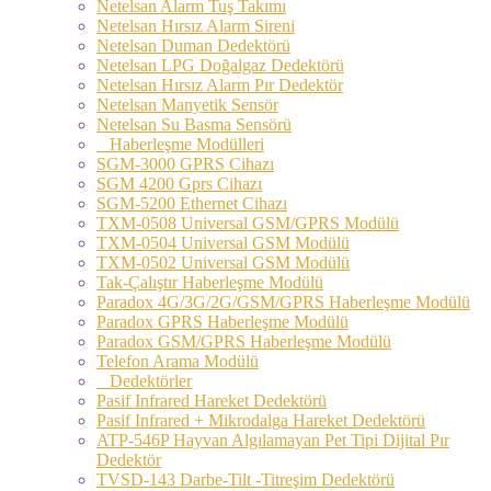
Netelsan Alarm Tuş Takımı
Netelsan Hırsız Alarm Sireni
Netelsan Duman Dedektörü
Netelsan LPG Doğalgaz Dedektörü
Netelsan Hırsız Alarm Pır Dedektör
Netelsan Manyetik Sensör
Netelsan Su Basma Sensörü
Haberleşme Modülleri
SGM-3000 GPRS Cihazı
SGM 4200 Gprs Cihazı
SGM-5200 Ethernet Cihazı
TXM-0508 Universal GSM/GPRS Modülü
TXM-0504 Universal GSM Modülü
TXM-0502 Universal GSM Modülü
Tak-Çalıştır Haberleşme Modülü
Paradox 4G/3G/2G/GSM/GPRS Haberleşme Modülü
Paradox GPRS Haberleşme Modülü
Paradox GSM/GPRS Haberleşme Modülü
Telefon Arama Modülü
Dedektörler
Pasif Infrared Hareket Dedektörü
Pasif Infrared + Mikrodalga Hareket Dedektörü
ATP-546P Hayvan Algılamayan Pet Tipi Dijital Pır
Dedektör
TVSD-143 Darbe-Tilt -Titreşim Dedektörü