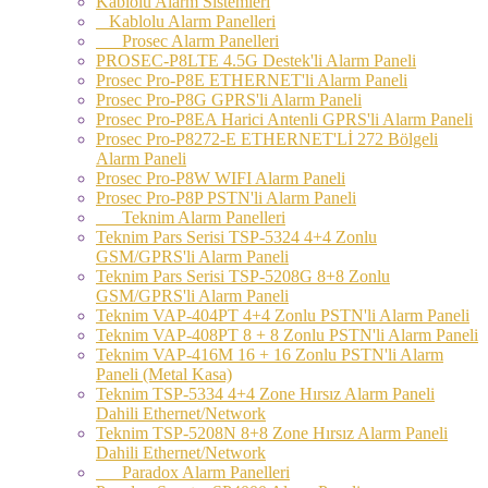
Kablolu Alarm Sistemleri
Kablolu Alarm Panelleri
Prosec Alarm Panelleri
PROSEC-P8LTE 4.5G Destek'li Alarm Paneli
Prosec Pro-P8E ETHERNET'li Alarm Paneli
Prosec Pro-P8G GPRS'li Alarm Paneli
Prosec Pro-P8EA Harici Antenli GPRS'li Alarm Paneli
Prosec Pro-P8272-E ETHERNET'Lİ 272 Bölgeli
Alarm Paneli
Prosec Pro-P8W WIFI Alarm Paneli
Prosec Pro-P8P PSTN'li Alarm Paneli
Teknim Alarm Panelleri
Teknim Pars Serisi TSP-5324 4+4 Zonlu
GSM/GPRS'li Alarm Paneli
Teknim Pars Serisi TSP-5208G 8+8 Zonlu
GSM/GPRS'li Alarm Paneli
Teknim VAP-404PT 4+4 Zonlu PSTN'li Alarm Paneli
Teknim VAP-408PT 8 + 8 Zonlu PSTN'li Alarm Paneli
Teknim VAP-416M 16 + 16 Zonlu PSTN'li Alarm
Paneli (Metal Kasa)
Teknim TSP-5334 4+4 Zone Hırsız Alarm Paneli
Dahili Ethernet/Network
Teknim TSP-5208N 8+8 Zone Hırsız Alarm Paneli
Dahili Ethernet/Network
Paradox Alarm Panelleri