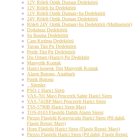
12V Röleli Optik Duman Dedektörü
12V Röleli Isı Dedektörü
12V Röleli Optik Duman+Isı Dedektörü
24V Röleli Optik Duman Dedektörü
Röleli 24V Optik Duman+Isı Dedektörü (Multisensör)
Doğalgaz Dedektörü
Su Basma Dedektörü
Cam Kırılma Dedektörü
Tavan Tipi Pır Dedektörü
Perde Tipi Pır Dedektörü
Dış Ortam (Harici) Pır Dedektör
Manyetik Kontak
Harici kepenk Tipi Manyetik Kontak
Alarm Butonu, Anahtarlı
Panik Butonu
Sirenler
PSO-1 Harici Siren
VAS-701 Mavi Pencereli Sahte Harici Siren
VAS-741BP Mavi Pencereli Harici Siren
TSS-5790B Harici Siren Mavi
TOS-0103 Flaşörlü Dahili Alarm Sireni
Piezzo Flaşörlü Koruyuculu Harici Siren (Pil dahil,
Flaşör Rengi: Mavi)
Horn Flaşörlü Harici Siren (Flaşör Rengi: Mavi)
Piezzo Flaşörlü Harici Siren (Pil dahil, Flaşör Rengi: