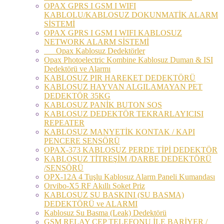
OPAX GPRS I GSM I WIFI
KABLOLU/KABLOSUZ DOKUNMATİK ALARM
SİSTEMİ
OPAX GPRS I GSM I WIFI KABLOSUZ
NETWORK ALARM SİSTEMİ
Opax Kablosuz Dedektörler
Opax Photoelectric Kombine Kablosuz Duman & ISI
Dedektörü ve Alarmı
KABLOSUZ PIR HAREKET DEDEKTÖRÜ
KABLOSUZ HAYVAN ALGILAMAYAN PET
DEDEKTÖR 35KG
KABLOSUZ PANİK BUTON SOS
KABLOSUZ DEDEKTÖR TEKRARLAYICISI
REPEATER
KABLOSUZ MANYETİK KONTAK / KAPI
PENCERE SENSÖRÜ
OPAX-373 KABLOSUZ PERDE TİPİ DEDEKTÖR
KABLOSUZ TİTREŞİM /DARBE DEDEKTÖRÜ
/SENSÖRÜ
OPX-12A 4 Tuşlu Kablosuz Alarm Paneli Kumandası
Orvibo-X5 RF Akıllı Soket Priz
KABLOSUZ SU BASKINI (SU BASMA)
DEDEKTÖRÜ ve ALARMI
Kablosuz Su Basma (Leak) Dedektörü
GSM RELAY CEP TELEFONU İLE BARİYER /