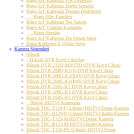
Biges IoT Kablosuz PIR Dedektör
Biges IoT Kablosuz Darbe Sensörü
Biges IoT Kablosuz Duman Dedektörü
Biges Şifre Panelleri
Biges IoT Kablosuz Tuş Takımı
Biges IoT Uzaktan Kumanda
Biges Sirenler
Biges IoT Kablosuz Dış Ortam Siren
Biges Kablosuz İç Ortam Siren
Kamera Sistemleri
Hilook
Hilook DVR Kayıt Cihazları
Hilook DVR-232Q-M2(STD) DVR Kayıt Cihazı
Hilook DVR-208Q-K1(S) DVR Kayıt Cihazı
Hilook DVR-208G-K1(B)(S) DVR Kayıt Cihazı
Hilook DVR-204G-K1(B)(S) DVR Kayıt Cihazı
Hilook DVR-116G-K1 DVR Kayıt Cihazı
Hilook DVR-108G-K1 DVR Kayıt Cihazı
Hilook DVR-104G-K1 DVR Kayıt Cihazı
Hilook HDTVI Kameralar
Hilook THC-T129-P (2.8mm) HDTVI Dome Kamera
Hilook THC-B129-P (3.6mm) HDTVI Bullet Kamera
Hilook THC-T123-M HDTVI Dome Kamera
Hilook THC-B123-M HDTVI Bullet Kamera
Hilook THC-T120-PS (2.8mm) HDTVİ Dome