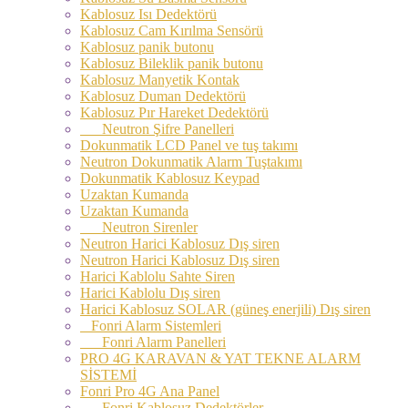
Kablosuz Isı Dedektörü
Kablosuz Cam Kırılma Sensörü
Kablosuz panik butonu
Kablosuz Bileklik panik butonu
Kablosuz Manyetik Kontak
Kablosuz Duman Dedektörü
Kablosuz Pır Hareket Dedektörü
Neutron Şifre Panelleri
Dokunmatik LCD Panel ve tuş takımı
Neutron Dokunmatik Alarm Tuştakımı
Dokunmatik Kablosuz Keypad
Uzaktan Kumanda
Uzaktan Kumanda
Neutron Sirenler
Neutron Harici Kablosuz Dış siren
Neutron Harici Kablosuz Dış siren
Harici Kablolu Sahte Siren
Harici Kablolu Dış siren
Harici Kablosuz SOLAR (güneş enerjili) Dış siren
Fonri Alarm Sistemleri
Fonri Alarm Panelleri
PRO 4G KARAVAN & YAT TEKNE ALARM
SİSTEMİ
Fonri Pro 4G Ana Panel
Fonri Kablosuz Dedektörler