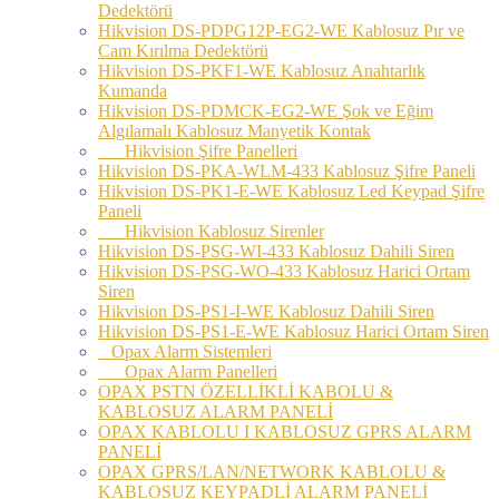
Dedektörü
Hikvision DS-PDPG12P-EG2-WE Kablosuz Pır ve
Cam Kırılma Dedektörü
Hikvision DS-PKF1-WE Kablosuz Anahtarlık
Kumanda
Hikvision DS-PDMCK-EG2-WE Şok ve Eğim
Algılamalı Kablosuz Manyetik Kontak
Hikvision Şifre Panelleri
Hikvision DS-PKA-WLM-433 Kablosuz Şifre Paneli
Hikvision DS-PK1-E-WE Kablosuz Led Keypad Şifre
Paneli
Hikvision Kablosuz Sirenler
Hikvision DS-PSG-WI-433 Kablosuz Dahili Siren
Hikvision DS-PSG-WO-433 Kablosuz Harici Ortam
Siren
Hikvision DS-PS1-I-WE Kablosuz Dahili Siren
Hikvision DS-PS1-E-WE Kablosuz Harici Ortam Siren
Opax Alarm Sistemleri
Opax Alarm Panelleri
OPAX PSTN ÖZELLİKLİ KABOLU &
KABLOSUZ ALARM PANELİ
OPAX KABLOLU I KABLOSUZ GPRS ALARM
PANELİ
OPAX GPRS/LAN/NETWORK KABLOLU &
KABLOSUZ KEYPADLİ ALARM PANELİ