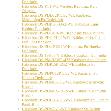
Dedektörü
Hikvision DS-PT1-WE Wireless Kablosuz Kart
Okuyucu
Hikvision DS-PDD12P-EG2-WE Kablosuz
Mikrodalga Pır Dedektörü
Hikvision DS-PDBG8-EG2-WE Kablosuz Cam
Kırılma Dedektörü
Hikvision DS-PD1-EB-WR Kablosuz Panik Butonu
Hikvision DS-PD2-T12P-WEL Kablosuz Dış Ortam
Dual Pır Dedektörü
Hikvision DS-PD2-P15C-W Kablosuz Pır Hareket
Dedektörü
Hikvision DS-19K00-Y Kablosuz Uzaktan Kumanda
Hikvision DS-PM-RSWR-433 Kablosuz Alıcı Ünitesi
Hikvision DS-PDP15P-EG2-WE Kablosuz Pır
Dedektörü
Hikvision DS-PDPC12P-EG2-WE Kameralı Pır
Hareket Dedektörü
Hikvision DS-PDMC-EG2-WE Kablosuz Manyetik
Kontak
Hikvision DS-PDMCS-EG2-WE Kablosuz Manyetik
Kontak
Hikvision DS-PDEB1-EG2-WE Kablosuz Acil Durum
Panik Butonu
Hikvision DS-PDWL-E-WE Kablosuz Su Baskın