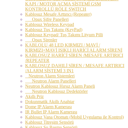
KAPI / MOTOR AÇMA SİSTEMİ GSM
KONTROLLÜ RÖLE SWITCH
Kablosuz Mesafe Arttırıcı (Repeater)
Opax Şifre Panelleri
Kablosuz Wireless Keypad
Kablosuz Tuş Takımı (KeyPad)
Kablosuz Keypad/ Tuş Takımı Lityum Pilli
Opax Sirenler
KABLOLU 48 LED KIRMIZI / MAVİ /
KIRMIZI+MAVİ IŞIKLI HARİCİ ALARM SİRENİ
KABLOSUZ HARİCİ SİREN /MESAFE ARTIRICI
/REPEATER
KABLOSUZ DAHILİ SİREN / MESAFE ARTIRICI
/ALARM SİSTEMİ 3 IN1
Neutron Alarm Sistemleri
Neutron Alarm Panelleri
Neutron Kablosuz Hırsız Alarm Paneli
Neutron Kablosuz Dedektörler
Akıllı Priz
Dokunmatik Akıllı Anahtar
Dome IP Alarm Kamerası
IR Bullet IP Alarm Kamerası
Kablosuz Vana Otomatı (Mobil Uygulama ile Kontrol)
Kablosuz Titreşim Sensörü
Kablosuz Su Basma Sensörü