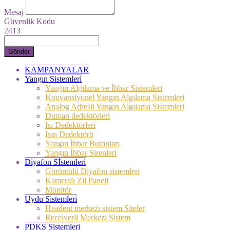
Mesaj
Güvenlik Kodu
2413
Gönder
KAMPANYALAR
Yangın Sistemleri
Yangın Algılama ve İhbar Sistemleri
Konvansiyonel Yangın Algılama Sistemleri
Analog Adresli Yangın Algılama Sistemleri
Duman dedektörleri
Isı Dedektörleri
Işın Dedektörü
Yangın İhbar Butonları
Yangın İhbar Sirenleri
Diyafon Sİstemleri
Görüntülü Diyafon sistemleri
Kameralı Zil Paneli
Monitör
Uydu Sistemleri
Headent merkezi sistem Siteler
Receiverli Merkezi Sistem
PDKS Sistemleri