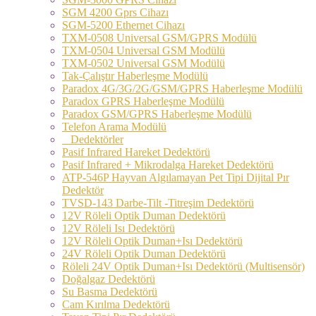
SGM 4200 Gprs Cihazı
SGM-5200 Ethernet Cihazı
TXM-0508 Universal GSM/GPRS Modülü
TXM-0504 Universal GSM Modülü
TXM-0502 Universal GSM Modülü
Tak-Çalıştır Haberleşme Modülü
Paradox 4G/3G/2G/GSM/GPRS Haberleşme Modülü
Paradox GPRS Haberleşme Modülü
Paradox GSM/GPRS Haberleşme Modülü
Telefon Arama Modülü
Dedektörler
Pasif Infrared Hareket Dedektörü
Pasif Infrared + Mikrodalga Hareket Dedektörü
ATP-546P Hayvan Algılamayan Pet Tipi Dijital Pır
Dedektör
TVSD-143 Darbe-Tilt -Titreşim Dedektörü
12V Röleli Optik Duman Dedektörü
12V Röleli Isı Dedektörü
12V Röleli Optik Duman+Isı Dedektörü
24V Röleli Optik Duman Dedektörü
Röleli 24V Optik Duman+Isı Dedektörü (Multisensör)
Doğalgaz Dedektörü
Su Basma Dedektörü
Cam Kırılma Dedektörü