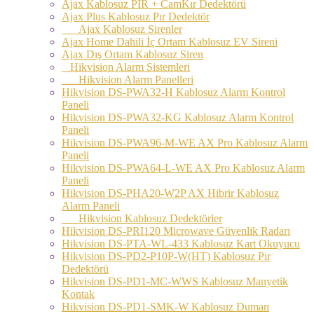
Ajax Kablosuz PIR + CamKır Dedektörü
Ajax Plus Kablosuz Pır Dedektör
Ajax Kablosuz Sirenler
Ajax Home Dahili İç Ortam Kablosuz EV Sireni
Ajax Dış Ortam Kablosuz Siren
Hikvision Alarm Sistemleri
Hikvision Alarm Panelleri
Hikvision DS-PWA32-H Kablosuz Alarm Kontrol
Paneli
Hikvision DS-PWA32-KG Kablosuz Alarm Kontrol
Paneli
Hikvision DS-PWA96-M-WE AX Pro Kablosuz Alarm
Paneli
Hikvision DS-PWA64-L-WE AX Pro Kablosuz Alarm
Paneli
Hikvision DS-PHA20-W2P AX Hibrir Kablosuz
Alarm Paneli
Hikvision Kablosuz Dedektörler
Hikvision DS-PRI120 Microwave Güvenlik Radarı
Hikvision DS-PTA-WL-433 Kablosuz Kart Okuyucu
Hikvision DS-PD2-P10P-W(HT) Kablosuz Pır
Dedektörü
Hikvision DS-PD1-MC-WWS Kablosuz Manyetik
Kontak
Hikvision DS-PD1-SMK-W Kablosuz Duman