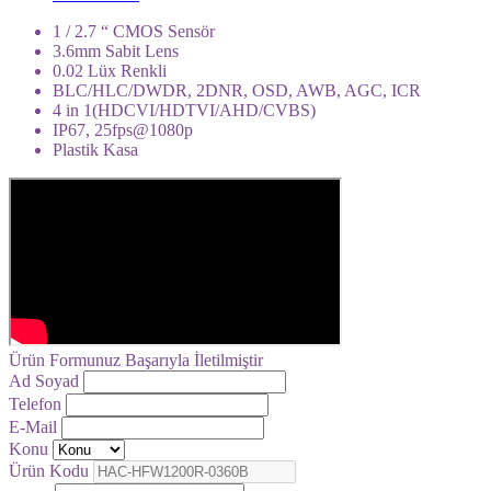
1 / 2.7 “ CMOS Sensör
3.6mm Sabit Lens
0.02 Lüx Renkli
BLC/HLC/DWDR, 2DNR, OSD, AWB, AGC, ICR
4 in 1(HDCVI/HDTVI/AHD/CVBS)
IP67, 25fps@1080p
Plastik Kasa
Ürün Formunuz Başarıyla İletilmiştir
Ad Soyad
Telefon
E-Mail
Konu
Ürün Kodu