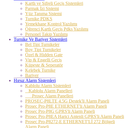
Kartlı ve Şifreli Geçiş Sistemleri
Parmak İzi Sistemi
Yüz Tanıma Sistemi
Turnike PDKS
Yemekhane Kontrol Yazılımı
Öğrenci Kartlı Geçiş Pdks Yazılımı
Personel Takip Yazılımı
Turnike Ve Bariyer Sistemleri
Bel Tipi Turnikeler
Boy Tipi Turnikeler
Özel & Hidden Gate
Vip & Engelli Geçiş
Küpeşte & Seperatör
Kelebek Turnike
Bariyer
Hırsız Alarm Sistemleri
Kablolu Alarm Sistemleri
Kablolu Alarm Panelleri
Prosec Alarm Panelleri
PROSEC-P8LTE 4.5G Destek'li Alarm Paneli
Prosec Pro-P8E ETHERNET'li Alarm Paneli
Prosec Pro-P8G GPRS'li Alarm Paneli
Prosec Pro-P8EA Harici Antenli GPRS'li Alarm Paneli
Prosec Pro-P8272-E ETHERNET'Lİ 272 Bölgeli
Alarm Paneli