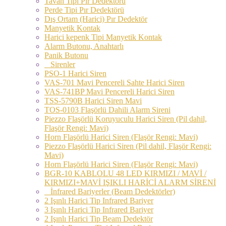
Tavan Tipi Pır Dedektörü
Perde Tipi Pır Dedektörü
Dış Ortam (Harici) Pır Dedektör
Manyetik Kontak
Harici kepenk Tipi Manyetik Kontak
Alarm Butonu, Anahtarlı
Panik Butonu
Sirenler
PSO-1 Harici Siren
VAS-701 Mavi Pencereli Sahte Harici Siren
VAS-741BP Mavi Pencereli Harici Siren
TSS-5790B Harici Siren Mavi
TOS-0103 Flaşörlü Dahili Alarm Sireni
Piezzo Flaşörlü Koruyuculu Harici Siren (Pil dahil,
Flaşör Rengi: Mavi)
Horn Flaşörlü Harici Siren (Flaşör Rengi: Mavi)
Piezzo Flaşörlü Harici Siren (Pil dahil, Flaşör Rengi:
Mavi)
Horn Flaşörlü Harici Siren (Flaşör Rengi: Mavi)
BGR-10 KABLOLU 48 LED KIRMIZI / MAVİ /
KIRMIZI+MAVİ IŞIKLI HARİCİ ALARM SİRENİ
İnfrared Bariyerler (Beam Dedektörler)
2 Işınlı Harici Tip Infrared Bariyer
3 Işınlı Harici Tip Infrared Bariyer
2 Işınlı Harici Tip Beam Dedektör