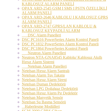
KABLOSUZ ALARM PANELİ
OPAX ARD-2545 GSM I SMS I PSTN ÖZELLİKLİ
ALARM PANELİ
OPAX ARD-2646 KABLOLU I KABLOSUZ GPRS
ALARM PANELİ
OPAX ARD-2747 GPRS/LAN KABLOLU &
KABLOSUZ KEYPADLİ ALARM
DSC Alarm Panelleri
DSC PC1616 PowerSeries Alarm Kontrol Paneli
DSC PC1832 PowerSeries Alarm Kontrol Paneli
DSC PC1864 PowerSeries Kontrol Paneli
Neutron Alarm Panelleri
Neutron NTA-GNA8545 Kablolu/ Kablosuz Akıllı
Hırsız Alarm Sistemi
Netelsan Alarm Panelleri
Netelsan Hırsız Alarm Santralı
Netelsan Alarm Tuş Takımı
Netelsan Hırsız Alarm Sireni
Netelsan Duman Dedektörü
Netelsan LPG Doğalgaz Dedektörü
Netelsan Hırsız Alarm Pır Dedektör
Netelsan Manyetik Sensör
Netelsan Su Basma Sensörü
Haberleşme Modülleri
SGM-3000 GPRS Cihazı