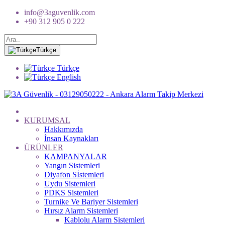
info@3aguvenlik.com
+90 312 905 0 222
Türkçe
Türkçe
English
KURUMSAL
Hakkımızda
İnsan Kaynakları
ÜRÜNLER
KAMPANYALAR
Yangın Sistemleri
Diyafon Sİstemleri
Uydu Sistemleri
PDKS Sistemleri
Turnike Ve Bariyer Sistemleri
Hırsız Alarm Sistemleri
Kablolu Alarm Sistemleri