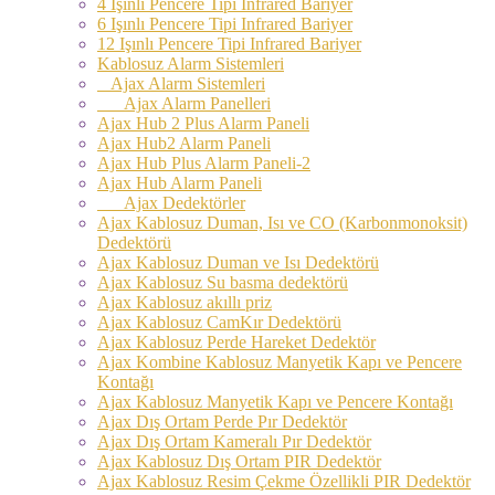
4 Işınlı Pencere Tipi Infrared Bariyer
6 Işınlı Pencere Tipi Infrared Bariyer
12 Işınlı Pencere Tipi Infrared Bariyer
Kablosuz Alarm Sistemleri
Ajax Alarm Sistemleri
Ajax Alarm Panelleri
Ajax Hub 2 Plus Alarm Paneli
Ajax Hub2 Alarm Paneli
Ajax Hub Plus Alarm Paneli-2
Ajax Hub Alarm Paneli
Ajax Dedektörler
Ajax Kablosuz Duman, Isı ve CO (Karbonmonoksit)
Dedektörü
Ajax Kablosuz Duman ve Isı Dedektörü
Ajax Kablosuz Su basma dedektörü
Ajax Kablosuz akıllı priz
Ajax Kablosuz CamKır Dedektörü
Ajax Kablosuz Perde Hareket Dedektör
Ajax Kombine Kablosuz Manyetik Kapı ve Pencere
Kontağı
Ajax Kablosuz Manyetik Kapı ve Pencere Kontağı
Ajax Dış Ortam Perde Pır Dedektör
Ajax Dış Ortam Kameralı Pır Dedektör
Ajax Kablosuz Dış Ortam PIR Dedektör
Ajax Kablosuz Resim Çekme Özellikli PIR Dedektör