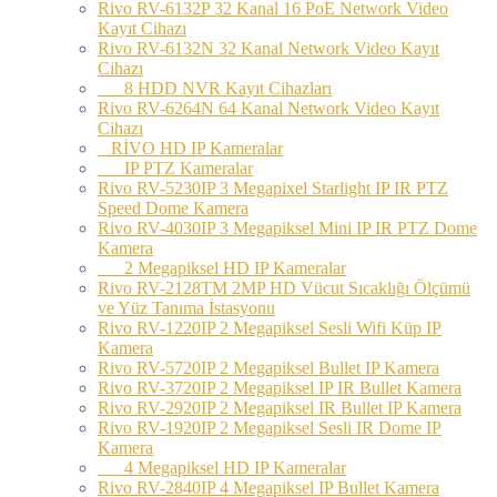
Rivo RV-6132P 32 Kanal 16 PoE Network Video
Kayıt Cihazı
Rivo RV-6132N 32 Kanal Network Video Kayıt
Cihazı
8 HDD NVR Kayıt Cihazları
Rivo RV-6264N 64 Kanal Network Video Kayıt
Cihazı
RİVO HD IP Kameralar
IP PTZ Kameralar
Rivo RV-5230IP 3 Megapixel Starlight IP IR PTZ
Speed Dome Kamera
Rivo RV-4030IP 3 Megapiksel Mini IP IR PTZ Dome
Kamera
2 Megapiksel HD IP Kameralar
Rivo RV-2128TM 2MP HD Vücut Sıcaklığı Ölçümü
ve Yüz Tanıma İstasyonu
Rivo RV-1220IP 2 Megapiksel Sesli Wifi Küp IP
Kamera
Rivo RV-5720IP 2 Megapiksel Bullet IP Kamera
Rivo RV-3720IP 2 Megapiksel IP IR Bullet Kamera
Rivo RV-2920IP 2 Megapiksel IR Bullet IP Kamera
Rivo RV-1920IP 2 Megapiksel Sesli IR Dome IP
Kamera
4 Megapiksel HD IP Kameralar
Rivo RV-2840IP 4 Megapiksel IP Bullet Kamera