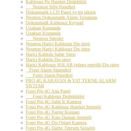
Kablosuz Pır Hareket Dedektörü
Neutron Şifre Panelleri
Dokunmatik LCD Panel ve tuş takımı
Neutron Dokunmatik Alarm Tuştakımı
Dokunmatik Kablosuz Keypad
Uzaktan Kumanda
Uzaktan Kumanda
Neutron Sirenler
Neutron Harici Kablosuz Dış siren
Neutron Harici Kablosuz Dış siren
Harici Kablolu Sahte Siren
Harici Kablolu Dış siren
Harici Kablosuz SOLAR (güneş enerjili) Dış siren
Fonri Alarm Sistemleri
Fonri Alarm Panelleri
PRO 4G KARAVAN & YAT TEKNE ALARM
SİSTEMİ
Fonri Pro 4G Ana Panel
Fonri Kablosuz Dedektörler
Fonri Pro 4G Sabit İç Kamera
Fonri Pro 4G Kablosuz Hareket Sensörü
Fonri Pro 4G Panjur Kontagı
Fonri Pro 4G Kapı Duman Sensörü
Fonri Pro 4G Dış Ortam Kamera
Fonri Pro 4G Darbe Titreşim Sensörü