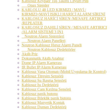
Kablosuz Keypad/ Tuş Takımı Lityum Pilli
Opax Sirenler
KABLOLU 48 LED KIRMIZI / MAVİ /
KIRMIZI+MAVİ IŞIKLI HARİCİ ALARM SİRENİ
KABLOSUZ HARİCİ SİREN /MESAFE ARTIRICI
/REPEATER
KABLOSUZ DAHILİ SİREN / MESAFE ARTIRICI
/ALARM SİSTEMİ 3 IN1
Neutron Alarm Sistemleri
Neutron Alarm Panelleri
Neutron Kablosuz Hırsız Alarm Paneli
Neutron Kablosuz Dedektörler
Akıllı Priz
Dokunmatik Akıllı Anahtar
Dome IP Alarm Kamerası
IR Bullet IP Alarm Kamerası
Kablosuz Vana Otomatı (Mobil Uygulama ile Kontrol)
Kablosuz Titreşim Sensörü
Kablosuz Su Basma Sensörü
Kablosuz Isı Dedektörü
Kablosuz Cam Kırılma Sensörü
Kablosuz panik butonu
Kablosuz Bileklik panik butonu
Kablosuz Manyetik Kontak
Kablosuz Duman Dedektörü