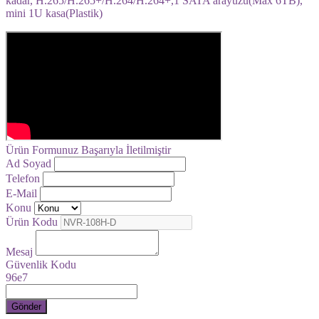
kadar, H.265/H.265+/H.264/H.264+,1 SATA arayüzü(Max 6TB),
mini 1U kasa(Plastik)
Ürün Formunuz Başarıyla İletilmiştir
Ad Soyad
Telefon
E-Mail
Konu
Ürün Kodu
Mesaj
Güvenlik Kodu
96e7
Gönder