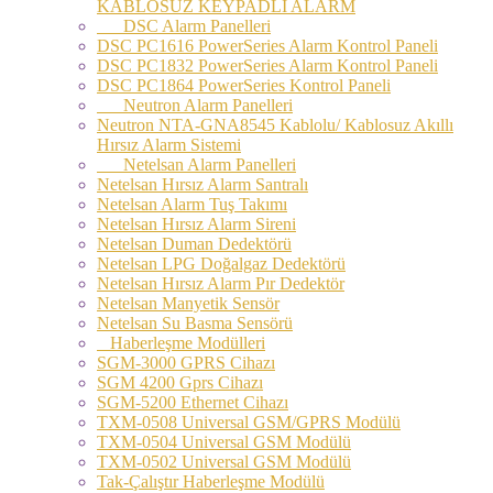
KABLOSUZ KEYPADLİ ALARM
DSC Alarm Panelleri
DSC PC1616 PowerSeries Alarm Kontrol Paneli
DSC PC1832 PowerSeries Alarm Kontrol Paneli
DSC PC1864 PowerSeries Kontrol Paneli
Neutron Alarm Panelleri
Neutron NTA-GNA8545 Kablolu/ Kablosuz Akıllı
Hırsız Alarm Sistemi
Netelsan Alarm Panelleri
Netelsan Hırsız Alarm Santralı
Netelsan Alarm Tuş Takımı
Netelsan Hırsız Alarm Sireni
Netelsan Duman Dedektörü
Netelsan LPG Doğalgaz Dedektörü
Netelsan Hırsız Alarm Pır Dedektör
Netelsan Manyetik Sensör
Netelsan Su Basma Sensörü
Haberleşme Modülleri
SGM-3000 GPRS Cihazı
SGM 4200 Gprs Cihazı
SGM-5200 Ethernet Cihazı
TXM-0508 Universal GSM/GPRS Modülü
TXM-0504 Universal GSM Modülü
TXM-0502 Universal GSM Modülü
Tak-Çalıştır Haberleşme Modülü