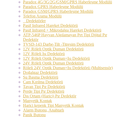
Paradox 4G/3G/2G/GSM/GPRS Haberleşme Modülü
Paradox GPRS Haberleşme Modülü
Paradox GSM/GPRS Haberleşme Modülü
Telefon Arama Modülü
Dedektörler
Pasif Infrared Hareket Dedektörü
Pasif Infrared + Mikrodalga Hareket Dedektörü
ATP-546P Hayvan Algılamayan Pet Tipi Dijital Pır
Dedektör
TVSD-143 Darbe-Tilt -Titreşim Dedektörü
12V Röleli Optik Duman Dedektörü
12V Röleli Isı Dedektörü
12V Röleli Optik Duman+Isı Dedektörü
24V Röleli Optik Duman Dedektörü
Röleli 24V Optik Duman+Isı Dedektörü (Multisensör)
Doğalgaz Dedektörü
Su Basma Dedektörü
Cam Kırılma Dedektörü
Tavan Tipi Pır Dedektörü
Perde Tipi Pır Dedektörü
Dış Ortam (Harici) Pır Dedektör
Manyetik Kontak
Harici kepenk Tipi Manyetik Kontak
Alarm Butonu, Anahtarlı
Panik Butonu