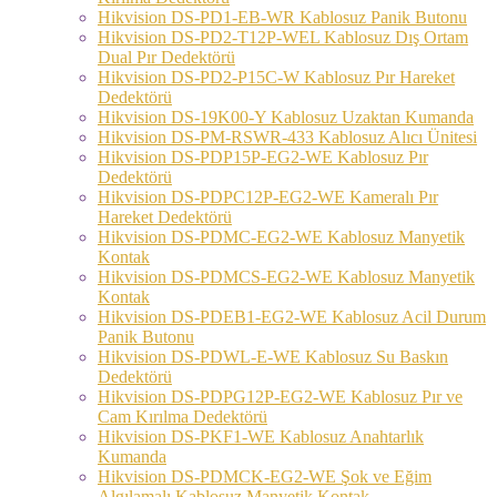
Hikvision DS-PD1-EB-WR Kablosuz Panik Butonu
Hikvision DS-PD2-T12P-WEL Kablosuz Dış Ortam
Dual Pır Dedektörü
Hikvision DS-PD2-P15C-W Kablosuz Pır Hareket
Dedektörü
Hikvision DS-19K00-Y Kablosuz Uzaktan Kumanda
Hikvision DS-PM-RSWR-433 Kablosuz Alıcı Ünitesi
Hikvision DS-PDP15P-EG2-WE Kablosuz Pır
Dedektörü
Hikvision DS-PDPC12P-EG2-WE Kameralı Pır
Hareket Dedektörü
Hikvision DS-PDMC-EG2-WE Kablosuz Manyetik
Kontak
Hikvision DS-PDMCS-EG2-WE Kablosuz Manyetik
Kontak
Hikvision DS-PDEB1-EG2-WE Kablosuz Acil Durum
Panik Butonu
Hikvision DS-PDWL-E-WE Kablosuz Su Baskın
Dedektörü
Hikvision DS-PDPG12P-EG2-WE Kablosuz Pır ve
Cam Kırılma Dedektörü
Hikvision DS-PKF1-WE Kablosuz Anahtarlık
Kumanda
Hikvision DS-PDMCK-EG2-WE Şok ve Eğim
Algılamalı Kablosuz Manyetik Kontak