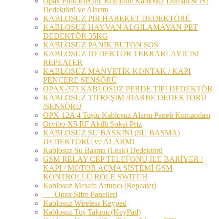
Opax Photoelectric Kombine Kablosuz Duman & ISI
Dedektörü ve Alarmı
KABLOSUZ PIR HAREKET DEDEKTÖRÜ
KABLOSUZ HAYVAN ALGILAMAYAN PET
DEDEKTÖR 35KG
KABLOSUZ PANİK BUTON SOS
KABLOSUZ DEDEKTÖR TEKRARLAYICISI
REPEATER
KABLOSUZ MANYETİK KONTAK / KAPI
PENCERE SENSÖRÜ
OPAX-373 KABLOSUZ PERDE TİPİ DEDEKTÖR
KABLOSUZ TİTREŞİM /DARBE DEDEKTÖRÜ
/SENSÖRÜ
OPX-12A 4 Tuşlu Kablosuz Alarm Paneli Kumandası
Orvibo-X5 RF Akıllı Soket Priz
KABLOSUZ SU BASKINI (SU BASMA)
DEDEKTÖRÜ ve ALARMI
Kablosuz Su Basma (Leak) Dedektörü
GSM RELAY CEP TELEFONU İLE BARİYER /
KAPI / MOTOR AÇMA SİSTEMİ GSM
KONTROLLÜ RÖLE SWITCH
Kablosuz Mesafe Arttırıcı (Repeater)
Opax Şifre Panelleri
Kablosuz Wireless Keypad
Kablosuz Tuş Takımı (KeyPad)