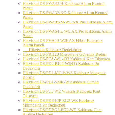
Hikvision DS-PWA32-H Kablosuz Alarm Kontrol
Paneli
Hikvision DS-PWA32-KG Kablosuz Alarm Kontrol
Paneli
Hikvision DS-PWA96-M-WE AX Pro Kablosuz Alarm
Paneli
Hikvision DS-PWA64-L-WE AX Pro Kablosuz Alarm
Paneli
Hikvision DS-PHA20-W2P AX Hibrir Kablosuz
Alarm Paneli
Hikvision Kablosuz Dedektörler
Hikvision DS-PRI120 Microwave Güvenlik Radarı
Hikvision DS-PTA-WL-433 Kablosuz Kart Okuyucu
Hikvision DS-PD2-P10P-W(HT) Kablosuz Pır
Dedektörü
Hikvision DS-PD1-MC-WWS Kablosuz Manyetik
Kontak
Hikvision DS-PD1-SMK-W Kablosuz Duman
Dedektörü
Hikvision DS-PT1-WE Wireless Kablosuz Kart
Okuyucu
Hikvision DS-PDD12P-EG2-WE Kablosuz
Mikrodalga Pır Dedektörü
Hikvision DS-PDBG8-EG2-WE Kablosuz Cam
Kırılma Dedektörü