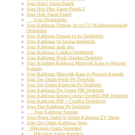
Ajax Hub2 Alarm Paneli
Ajax Hub Plus Alarm Paneli-2
Ajax Hub Alarm Paneli
Ajax Dedektörler
Ajax Kablosuz Duman, Isı ve CO (Karbonmonoksit)
Dedektörü
Ajax Kablosuz Duman ve Isı Dedektörü
Ajax Kablosuz Su basma dedektörü
Ajax Kablosuz akıllı priz
Ajax Kablosuz CamKır Dedektörü
Ajax Kablosuz Perde Hareket Dedektör
Ajax Kombine Kablosuz Manyetik Kapı ve Pencere
Kontağı
Ajax Kablosuz Manyetik Kapı ve Pencere Kontağı
Ajax Dış Ortam Perde Pır Dedektör
Ajax Dış Ortam Kameralı Pır Dedektör
Ajax Kablosuz Dış Ortam PIR Dedektör
Ajax Kablosuz Resim Çekme Özellikli PIR Dedektör
Ajax Kablosuz PIR + CamKır Dedektörü
Ajax Plus Kablosuz Pır Dedektör
Ajax Kablosuz Sirenler
Ajax Home Dahili İç Ortam Kablosuz EV Sireni
Ajax Dış Ortam Kablosuz Siren
Hikvision Alarm Sistemleri
Hikvision Alarm Panelleri