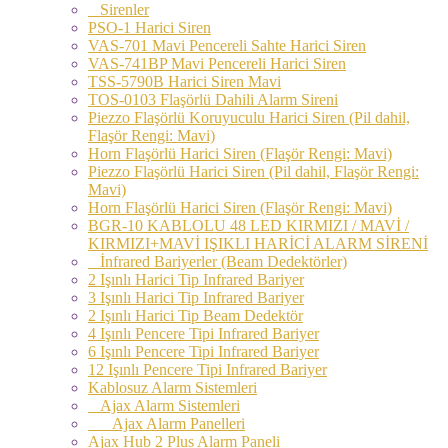
Sirenler
PSO-1 Harici Siren
VAS-701 Mavi Pencereli Sahte Harici Siren
VAS-741BP Mavi Pencereli Harici Siren
TSS-5790B Harici Siren Mavi
TOS-0103 Flaşörlü Dahili Alarm Sireni
Piezzo Flaşörlü Koruyuculu Harici Siren (Pil dahil,
Flaşör Rengi: Mavi)
Horn Flaşörlü Harici Siren (Flaşör Rengi: Mavi)
Piezzo Flaşörlü Harici Siren (Pil dahil, Flaşör Rengi:
Mavi)
Horn Flaşörlü Harici Siren (Flaşör Rengi: Mavi)
BGR-10 KABLOLU 48 LED KIRMIZI / MAVİ /
KIRMIZI+MAVİ IŞIKLI HARİCİ ALARM SİRENİ
İnfrared Bariyerler (Beam Dedektörler)
2 Işınlı Harici Tip Infrared Bariyer
3 Işınlı Harici Tip Infrared Bariyer
2 Işınlı Harici Tip Beam Dedektör
4 Işınlı Pencere Tipi Infrared Bariyer
6 Işınlı Pencere Tipi Infrared Bariyer
12 Işınlı Pencere Tipi Infrared Bariyer
Kablosuz Alarm Sistemleri
Ajax Alarm Sistemleri
Ajax Alarm Panelleri
Ajax Hub 2 Plus Alarm Paneli