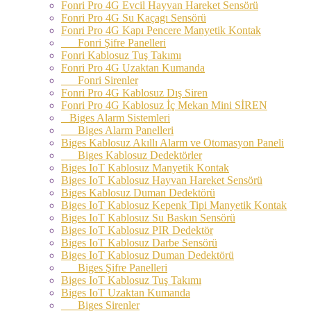
Fonri Pro 4G Evcil Hayvan Hareket Sensörü
Fonri Pro 4G Su Kaçagı Sensörü
Fonri Pro 4G Kapı Pencere Manyetik Kontak
Fonri Şifre Panelleri
Fonri Kablosuz Tuş Takımı
Fonri Pro 4G Uzaktan Kumanda
Fonri Sirenler
Fonri Pro 4G Kablosuz Dış Siren
Fonri Pro 4G Kablosuz İç Mekan Mini SİREN
Biges Alarm Sistemleri
Biges Alarm Panelleri
Biges Kablosuz Akıllı Alarm ve Otomasyon Paneli
Biges Kablosuz Dedektörler
Biges IoT Kablosuz Manyetik Kontak
Biges IoT Kablosuz Hayvan Hareket Sensörü
Biges Kablosuz Duman Dedektörü
Biges IoT Kablosuz Kepenk Tipi Manyetik Kontak
Biges IoT Kablosuz Su Baskın Sensörü
Biges IoT Kablosuz PIR Dedektör
Biges IoT Kablosuz Darbe Sensörü
Biges IoT Kablosuz Duman Dedektörü
Biges Şifre Panelleri
Biges IoT Kablosuz Tuş Takımı
Biges IoT Uzaktan Kumanda
Biges Sirenler