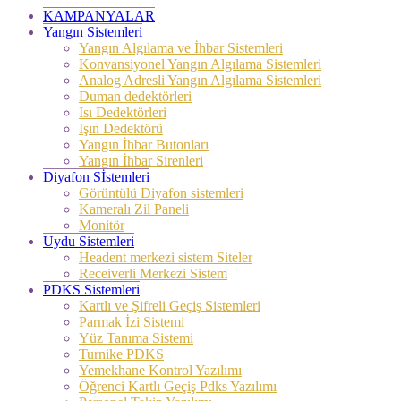
KAMPANYALAR
Yangın Sistemleri
Yangın Algılama ve İhbar Sistemleri
Konvansiyonel Yangın Algılama Sistemleri
Analog Adresli Yangın Algılama Sistemleri
Duman dedektörleri
Isı Dedektörleri
Işın Dedektörü
Yangın İhbar Butonları
Yangın İhbar Sirenleri
Diyafon Sİstemleri
Görüntülü Diyafon sistemleri
Kameralı Zil Paneli
Monitör
Uydu Sistemleri
Headent merkezi sistem Siteler
Receiverli Merkezi Sistem
PDKS Sistemleri
Kartlı ve Şifreli Geçiş Sistemleri
Parmak İzi Sistemi
Yüz Tanıma Sistemi
Turnike PDKS
Yemekhane Kontrol Yazılımı
Öğrenci Kartlı Geçiş Pdks Yazılımı