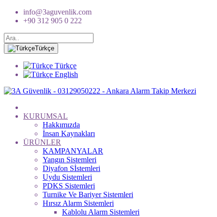
info@3aguvenlik.com
+90 312 905 0 222
Türkçe
Türkçe
English
KURUMSAL
Hakkımızda
İnsan Kaynakları
ÜRÜNLER
KAMPANYALAR
Yangın Sistemleri
Diyafon Sİstemleri
Uydu Sistemleri
PDKS Sistemleri
Turnike Ve Bariyer Sistemleri
Hırsız Alarm Sistemleri
Kablolu Alarm Sistemleri