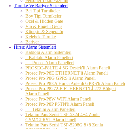
Personel Takip Yazılımı
Turnike Ve Bariyer Sistemleri
Bel Tipi Turnikeler
Boy Tipi Turnikeler
Özel & Hidden Gate
Vip & Engelli Geçiş
Küpeşte & Seperatör
Kelebek Turnike
Bariyer
Hırsız Alarm Sistemleri
Kablolu Alarm Sistemleri
Kablolu Alarm Panelleri
Prosec Alarm Panelleri
PROSEC-P8LTE 4.5G Destek'li Alarm Paneli
Prosec Pro-P8E ETHERNET'li Alarm Paneli
Prosec Pro-P8G GPRS'li Alarm Paneli
Prosec Pro-P8EA Harici Antenli GPRS'li Alarm Paneli
Prosec Pro-P8272-E ETHERNET'Lİ 272 Bölgeli
Alarm Paneli
Prosec Pro-P8W WIFI Alarm Paneli
Prosec Pro-P8P PSTN'li Alarm Paneli
Teknim Alarm Panelleri
Teknim Pars Serisi TSP-5324 4+4 Zonlu
GSM/GPRS'li Alarm Paneli
Teknim Pars Serisi TSP-5208G 8+8 Zonlu