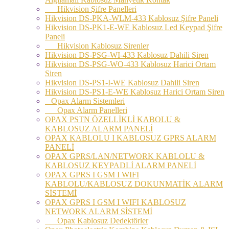
Hikvision Şifre Panelleri
Hikvision DS-PKA-WLM-433 Kablosuz Şifre Paneli
Hikvision DS-PK1-E-WE Kablosuz Led Keypad Şifre
Paneli
Hikvision Kablosuz Sirenler
Hikvision DS-PSG-WI-433 Kablosuz Dahili Siren
Hikvision DS-PSG-WO-433 Kablosuz Harici Ortam
Siren
Hikvision DS-PS1-I-WE Kablosuz Dahili Siren
Hikvision DS-PS1-E-WE Kablosuz Harici Ortam Siren
Opax Alarm Sistemleri
Opax Alarm Panelleri
OPAX PSTN ÖZELLİKLİ KABOLU &
KABLOSUZ ALARM PANELİ
OPAX KABLOLU I KABLOSUZ GPRS ALARM
PANELİ
OPAX GPRS/LAN/NETWORK KABLOLU &
KABLOSUZ KEYPADLİ ALARM PANELİ
OPAX GPRS I GSM I WIFI
KABLOLU/KABLOSUZ DOKUNMATİK ALARM
SİSTEMİ
OPAX GPRS I GSM I WIFI KABLOSUZ
NETWORK ALARM SİSTEMİ
Opax Kablosuz Dedektörler