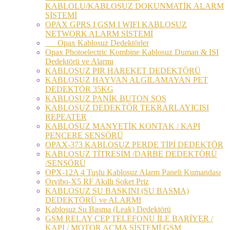
KABLOLU/KABLOSUZ DOKUNMATİK ALARM
SİSTEMİ
OPAX GPRS I GSM I WIFI KABLOSUZ
NETWORK ALARM SİSTEMİ
Opax Kablosuz Dedektörler
Opax Photoelectric Kombine Kablosuz Duman & ISI
Dedektörü ve Alarmı
KABLOSUZ PIR HAREKET DEDEKTÖRÜ
KABLOSUZ HAYVAN ALGILAMAYAN PET
DEDEKTÖR 35KG
KABLOSUZ PANİK BUTON SOS
KABLOSUZ DEDEKTÖR TEKRARLAYICISI
REPEATER
KABLOSUZ MANYETİK KONTAK / KAPI
PENCERE SENSÖRÜ
OPAX-373 KABLOSUZ PERDE TİPİ DEDEKTÖR
KABLOSUZ TİTREŞİM /DARBE DEDEKTÖRÜ
/SENSÖRÜ
OPX-12A 4 Tuşlu Kablosuz Alarm Paneli Kumandası
Orvibo-X5 RF Akıllı Soket Priz
KABLOSUZ SU BASKINI (SU BASMA)
DEDEKTÖRÜ ve ALARMI
Kablosuz Su Basma (Leak) Dedektörü
GSM RELAY CEP TELEFONU İLE BARİYER /
KAPI / MOTOR AÇMA SİSTEMİ GSM