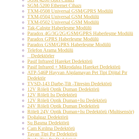
SGM-5200 Ethernet Cihazı
TXM-0508 Universal GSM/GPRS Modülü
TXM-0504 Universal GSM Modülü
TXM-0502 Universal GSM Modülü
Tak-Çalıştır Haberleşme Modülü
Paradox 4G/3G/2G/GSM/GPRS Haberleşme Modülü
Paradox GPRS Haberleşme Modülü
Paradox GSM/GPRS Haberleşme Modülü
Telefon Arama Modülü
Dedektörler
Pasif Infrared Hareket Dedektörü
Pasif Infrared + Mikrodalga Hareket Dedektörü
ATP-546P Hayvan Algılamayan Pet Tipi Dijital Pır
Dedektör
TVSD-143 Darbe-Tilt -Titreşim Dedektörü
12V Röleli Optik Duman Dedektörü
12V Röleli Isı Dedektörü
12V Röleli Optik Duman+Isı Dedektörü
24V Röleli Optik Duman Dedektörü
Röleli 24V Optik Duman+Isı Dedektörü (Multisensör)
Doğalgaz Dedektörü
Su Basma Dedektörü
Cam Kırılma Dedektörü
Tavan Tipi Pır Dedektörü