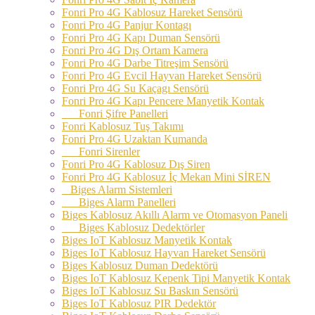
Fonri Pro 4G Kablosuz Hareket Sensörü
Fonri Pro 4G Panjur Kontagı
Fonri Pro 4G Kapı Duman Sensörü
Fonri Pro 4G Dış Ortam Kamera
Fonri Pro 4G Darbe Titreşim Sensörü
Fonri Pro 4G Evcil Hayvan Hareket Sensörü
Fonri Pro 4G Su Kaçagı Sensörü
Fonri Pro 4G Kapı Pencere Manyetik Kontak
Fonri Şifre Panelleri
Fonri Kablosuz Tuş Takımı
Fonri Pro 4G Uzaktan Kumanda
Fonri Sirenler
Fonri Pro 4G Kablosuz Dış Siren
Fonri Pro 4G Kablosuz İç Mekan Mini SİREN
Biges Alarm Sistemleri
Biges Alarm Panelleri
Biges Kablosuz Akıllı Alarm ve Otomasyon Paneli
Biges Kablosuz Dedektörler
Biges IoT Kablosuz Manyetik Kontak
Biges IoT Kablosuz Hayvan Hareket Sensörü
Biges Kablosuz Duman Dedektörü
Biges IoT Kablosuz Kepenk Tipi Manyetik Kontak
Biges IoT Kablosuz Su Baskın Sensörü
Biges IoT Kablosuz PIR Dedektör