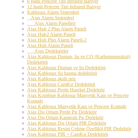
6 Işınlı Pencere Tipi Infrared Bariyer
12 Işınlı Pencere Tipi Infrared Bariyer
Kablosuz Alarm Sistemleri
Ajax Alarm Sistemleri
Ajax Alarm Panelleri
Ajax Hub 2 Plus Alarm Paneli
Ajax Hub2 Alarm Paneli
Ajax Hub Plus Alarm Paneli-2
Ajax Hub Alarm Paneli
Ajax Dedektörler
Ajax Kablosuz Duman, Isı ve CO (Karbonmonoksit)
Dedektörü
Ajax Kablosuz Duman ve Isı Dedektörü
Ajax Kablosuz Su basma dedektörü
Ajax Kablosuz akıllı priz
Ajax Kablosuz CamKır Dedektörü
Ajax Kablosuz Perde Hareket Dedektör
Ajax Kombine Kablosuz Manyetik Kapı ve Pencere
Kontağı
Ajax Kablosuz Manyetik Kapı ve Pencere Kontağı
Ajax Dış Ortam Perde Pır Dedektör
Ajax Dış Ortam Kameralı Pır Dedektör
Ajax Kablosuz Dış Ortam PIR Dedektör
Ajax Kablosuz Resim Çekme Özellikli PIR Dedektör
Ajax Kablosuz PIR + CamKır Dedektörü