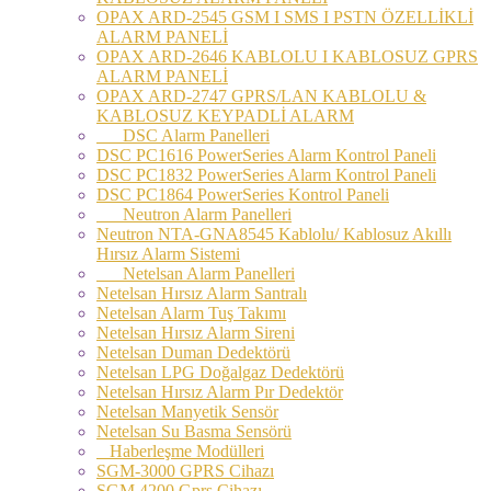
OPAX ARD-2545 GSM I SMS I PSTN ÖZELLİKLİ
ALARM PANELİ
OPAX ARD-2646 KABLOLU I KABLOSUZ GPRS
ALARM PANELİ
OPAX ARD-2747 GPRS/LAN KABLOLU &
KABLOSUZ KEYPADLİ ALARM
DSC Alarm Panelleri
DSC PC1616 PowerSeries Alarm Kontrol Paneli
DSC PC1832 PowerSeries Alarm Kontrol Paneli
DSC PC1864 PowerSeries Kontrol Paneli
Neutron Alarm Panelleri
Neutron NTA-GNA8545 Kablolu/ Kablosuz Akıllı
Hırsız Alarm Sistemi
Netelsan Alarm Panelleri
Netelsan Hırsız Alarm Santralı
Netelsan Alarm Tuş Takımı
Netelsan Hırsız Alarm Sireni
Netelsan Duman Dedektörü
Netelsan LPG Doğalgaz Dedektörü
Netelsan Hırsız Alarm Pır Dedektör
Netelsan Manyetik Sensör
Netelsan Su Basma Sensörü
Haberleşme Modülleri
SGM-3000 GPRS Cihazı
SGM 4200 Gprs Cihazı