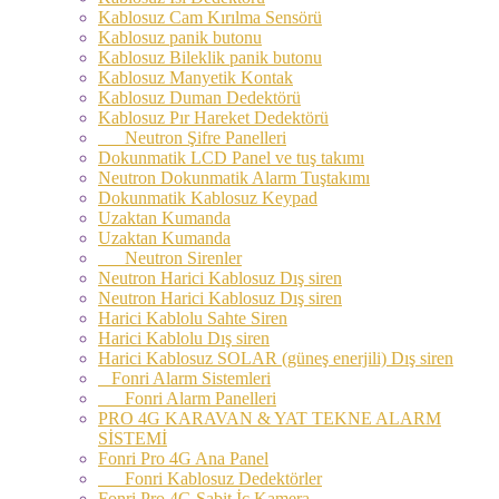
Kablosuz Cam Kırılma Sensörü
Kablosuz panik butonu
Kablosuz Bileklik panik butonu
Kablosuz Manyetik Kontak
Kablosuz Duman Dedektörü
Kablosuz Pır Hareket Dedektörü
Neutron Şifre Panelleri
Dokunmatik LCD Panel ve tuş takımı
Neutron Dokunmatik Alarm Tuştakımı
Dokunmatik Kablosuz Keypad
Uzaktan Kumanda
Uzaktan Kumanda
Neutron Sirenler
Neutron Harici Kablosuz Dış siren
Neutron Harici Kablosuz Dış siren
Harici Kablolu Sahte Siren
Harici Kablolu Dış siren
Harici Kablosuz SOLAR (güneş enerjili) Dış siren
Fonri Alarm Sistemleri
Fonri Alarm Panelleri
PRO 4G KARAVAN & YAT TEKNE ALARM
SİSTEMİ
Fonri Pro 4G Ana Panel
Fonri Kablosuz Dedektörler
Fonri Pro 4G Sabit İç Kamera