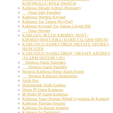
KONTROLLÜ RÖLE SWITCH
Kablosuz Mesafe Arttırıcı (Repeater)
Opax Şifre Panelleri
Kablosuz Wireless Keypad
Kablosuz Tuş Takımı (KeyPad)
Kablosuz Keypad/ Tuş Takımı Lityum Pilli
Opax Sirenler
KABLOLU 48 LED KIRMIZI / MAVİ /
KIRMIZI+MAVİ IŞIKLI HARİCİ ALARM SİRENİ
KABLOSUZ HARİCİ SİREN /MESAFE ARTIRICI
/REPEATER
KABLOSUZ DAHILİ SİREN / MESAFE ARTIRICI
/ALARM SİSTEMİ 3 IN1
Neutron Alarm Sistemleri
Neutron Alarm Panelleri
Neutron Kablosuz Hırsız Alarm Paneli
Neutron Kablosuz Dedektörler
Akıllı Priz
Dokunmatik Akıllı Anahtar
Dome IP Alarm Kamerası
IR Bullet IP Alarm Kamerası
Kablosuz Vana Otomatı (Mobil Uygulama ile Kontrol)
Kablosuz Titreşim Sensörü
Kablosuz Su Basma Sensörü
Kablosuz Isı Dedektörü