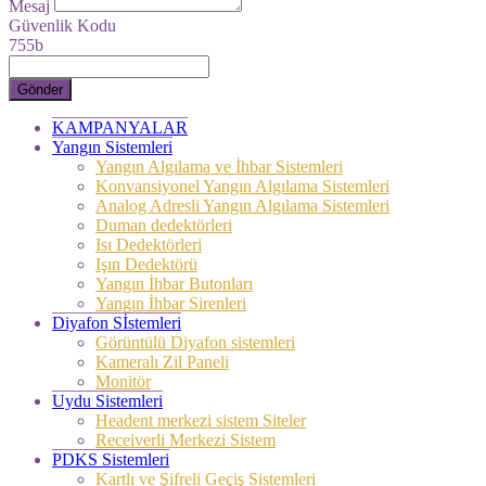
Mesaj
Güvenlik Kodu
755b
Gönder
KAMPANYALAR
Yangın Sistemleri
Yangın Algılama ve İhbar Sistemleri
Konvansiyonel Yangın Algılama Sistemleri
Analog Adresli Yangın Algılama Sistemleri
Duman dedektörleri
Isı Dedektörleri
Işın Dedektörü
Yangın İhbar Butonları
Yangın İhbar Sirenleri
Diyafon Sİstemleri
Görüntülü Diyafon sistemleri
Kameralı Zil Paneli
Monitör
Uydu Sistemleri
Headent merkezi sistem Siteler
Receiverli Merkezi Sistem
PDKS Sistemleri
Kartlı ve Şifreli Geçiş Sistemleri