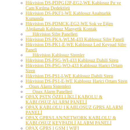
Hikvision DS-PDPG12P-EG2-WE Kablosuz Pır ve
Cam Kırılma Dedektörü
Hikvision DS-PKF1-WE Kablosuz Anahtarlık
Kumanda
Hikvision DS-PDMCK-EG2-WE Şok ve Eğim
Algılamalı Kablosuz Manyetik Kontak
Hikvision Şifre Panelleri
Hikvision DS-PKA-WLM-433 Kablosuz Şifre Paneli
Hikvision DS-PK1-E-WE Kablosuz Led Keypad Şifre
Paneli
Hikvision Kablosuz Sirenler
Hikvision DS-PSG-WI-433 Kablosuz Dahili Siren
Hikvision DS-PSG-WO-433 Kablosuz Harici Ortam
Siren
Hikvision DS-PS1-I-WE Kablosuz Dahili Siren
Hikvision DS-PS1-E-WE Kablosuz Harici Ortam Siren
Opax Alarm Sistemleri
Opax Alarm Panelleri
OPAX PSTN ÖZELLİKLİ KABOLU &
KABLOSUZ ALARM PANELİ
OPAX KABLOLU I KABLOSUZ GPRS ALARM
PANELİ
OPAX GPRS/LAN/NETWORK KABLOLU &
KABLOSUZ KEYPADLİ ALARM PANELİ
OPAX GPRS I GSM I WIFI