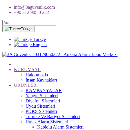
info@3aguvenlik.com
+90 312 905 0 222
Türkçe
Türkçe
English
KURUMSAL
Hakkımızda
İnsan Kaynakları
ÜRÜNLER
KAMPANYALAR
Yangın Sistemleri
Diyafon Sİstemleri
Uydu Sistemleri
PDKS Sistemleri
Turnike Ve Bariyer Sistemleri
Hırsız Alarm Sistemleri
Kablolu Alarm Sistemleri