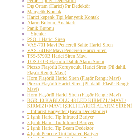
Perde Tipi Pır Dedektörü
Dış Ortam (Harici) Pır Dedektör
Manyetik Kontak
Harici kepenk Tipi Manyetik Kontak
Alarm Butonu, Anahtarlı
Panik Butonu
Sirenler
PSO-1 Harici Siren
VAS-701 Mavi Pencereli Sahte Harici Siren
VAS-741BP Mavi Pencereli Harici Siren
TSS-5790B Harici Siren Mavi
TOS-0103 Flaşörlü Dahili Alarm Sireni
Piezzo Flaşörlü Koruyuculu Harici Siren (Pil dahil,
Flaşör Rengi: Mavi)
Horn Flaşörlü Harici Siren (Flaşör Rengi: Mavi)
Piezzo Flaşörlü Harici Siren (Pil dahil, Flaşör Rengi:
Mavi)
Horn Flaşörlü Harici Siren (Flaşör Rengi: Mavi)
BGR-10 KABLOLU 48 LED KIRMIZI / MAVİ /
KIRMIZI+MAVİ IŞIKLI HARİCİ ALARM SİRENİ
İnfrared Bariyerler (Beam Dedektörler)
2 Işınlı Harici Tip Infrared Bariyer
3 Işınlı Harici Tip Infrared Bariyer
2 Işınlı Harici Tip Beam Dedektör
4 Işınlı Pencere Tipi Infrared Bariyer