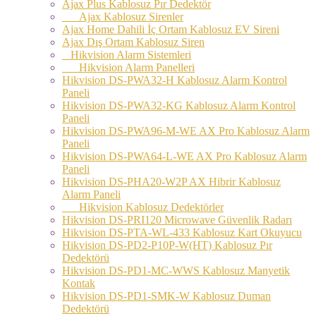
Ajax Plus Kablosuz Pır Dedektör
Ajax Kablosuz Sirenler
Ajax Home Dahili İç Ortam Kablosuz EV Sireni
Ajax Dış Ortam Kablosuz Siren
Hikvision Alarm Sistemleri
Hikvision Alarm Panelleri
Hikvision DS-PWA32-H Kablosuz Alarm Kontrol
Paneli
Hikvision DS-PWA32-KG Kablosuz Alarm Kontrol
Paneli
Hikvision DS-PWA96-M-WE AX Pro Kablosuz Alarm
Paneli
Hikvision DS-PWA64-L-WE AX Pro Kablosuz Alarm
Paneli
Hikvision DS-PHA20-W2P AX Hibrir Kablosuz
Alarm Paneli
Hikvision Kablosuz Dedektörler
Hikvision DS-PRI120 Microwave Güvenlik Radarı
Hikvision DS-PTA-WL-433 Kablosuz Kart Okuyucu
Hikvision DS-PD2-P10P-W(HT) Kablosuz Pır
Dedektörü
Hikvision DS-PD1-MC-WWS Kablosuz Manyetik
Kontak
Hikvision DS-PD1-SMK-W Kablosuz Duman
Dedektörü