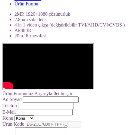
Ürün Formu
2MP, 1920×1080 çözünürlük
2.8mm sabit lens
4 in 1 video çıkışı (değiştirilebilir TVI/AHD/CVI/CVBS )
Akıllı IR
20m IR mesafesi
Ürün Formunuz Başarıyla İletilmiştir
Ad Soyad
Telefon
E-Mail
Konu
Ürün Kodu