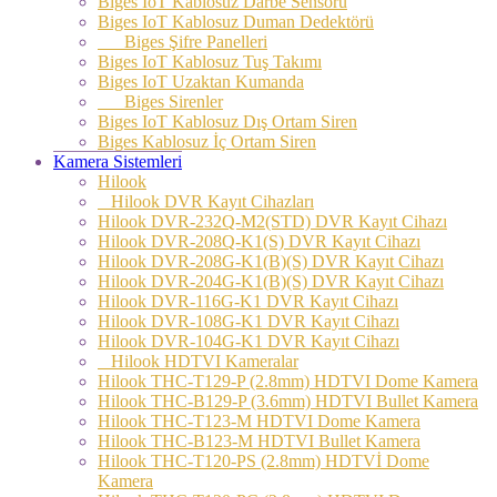
Biges IoT Kablosuz Darbe Sensörü
Biges IoT Kablosuz Duman Dedektörü
Biges Şifre Panelleri
Biges IoT Kablosuz Tuş Takımı
Biges IoT Uzaktan Kumanda
Biges Sirenler
Biges IoT Kablosuz Dış Ortam Siren
Biges Kablosuz İç Ortam Siren
Kamera Sistemleri
Hilook
Hilook DVR Kayıt Cihazları
Hilook DVR-232Q-M2(STD) DVR Kayıt Cihazı
Hilook DVR-208Q-K1(S) DVR Kayıt Cihazı
Hilook DVR-208G-K1(B)(S) DVR Kayıt Cihazı
Hilook DVR-204G-K1(B)(S) DVR Kayıt Cihazı
Hilook DVR-116G-K1 DVR Kayıt Cihazı
Hilook DVR-108G-K1 DVR Kayıt Cihazı
Hilook DVR-104G-K1 DVR Kayıt Cihazı
Hilook HDTVI Kameralar
Hilook THC-T129-P (2.8mm) HDTVI Dome Kamera
Hilook THC-B129-P (3.6mm) HDTVI Bullet Kamera
Hilook THC-T123-M HDTVI Dome Kamera
Hilook THC-B123-M HDTVI Bullet Kamera
Hilook THC-T120-PS (2.8mm) HDTVİ Dome
Kamera