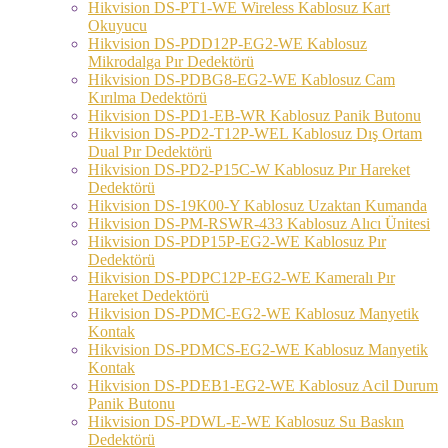
Hikvision DS-PT1-WE Wireless Kablosuz Kart
Okuyucu
Hikvision DS-PDD12P-EG2-WE Kablosuz
Mikrodalga Pır Dedektörü
Hikvision DS-PDBG8-EG2-WE Kablosuz Cam
Kırılma Dedektörü
Hikvision DS-PD1-EB-WR Kablosuz Panik Butonu
Hikvision DS-PD2-T12P-WEL Kablosuz Dış Ortam
Dual Pır Dedektörü
Hikvision DS-PD2-P15C-W Kablosuz Pır Hareket
Dedektörü
Hikvision DS-19K00-Y Kablosuz Uzaktan Kumanda
Hikvision DS-PM-RSWR-433 Kablosuz Alıcı Ünitesi
Hikvision DS-PDP15P-EG2-WE Kablosuz Pır
Dedektörü
Hikvision DS-PDPC12P-EG2-WE Kameralı Pır
Hareket Dedektörü
Hikvision DS-PDMC-EG2-WE Kablosuz Manyetik
Kontak
Hikvision DS-PDMCS-EG2-WE Kablosuz Manyetik
Kontak
Hikvision DS-PDEB1-EG2-WE Kablosuz Acil Durum
Panik Butonu
Hikvision DS-PDWL-E-WE Kablosuz Su Baskın
Dedektörü