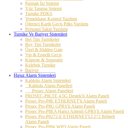
Parmak İzi Sistemi
Yüz Tanıma Sistemi
Turnike PDKS
Yemekhane Kontrol Yazılımı
Öğrenci Kartlı Geçiş Pdks Yazılımı
Personel Takip Yazılımı
Turnike Ve Bariyer Sistemleri
Bel Tipi Turnikeler
Boy Tipi Turnikeler
Özel & Hidden Gate
Vip & Engelli Geçiş
Küpeşte & Seperatör
Kelebek Turnike
Bariyer
Hırsız Alarm Sistemleri
Kablolu Alarm Sistemleri
Kablolu Alarm Panelleri
Prosec Alarm Panelleri
PROSEC-P8LTE 4.5G Destek'li Alarm Paneli
Prosec Pro-P8E ETHERNET'li Alarm Paneli
Prosec Pro-P8G GPRS'li Alarm Paneli
Prosec Pro-P8EA Harici Antenli GPRS'li Alarm Paneli
Prosec Pro-P8272-E ETHERNET'Lİ 272 Bölgeli
Alarm Paneli
Prosec Pro-P8W WIFI Alarm Paneli