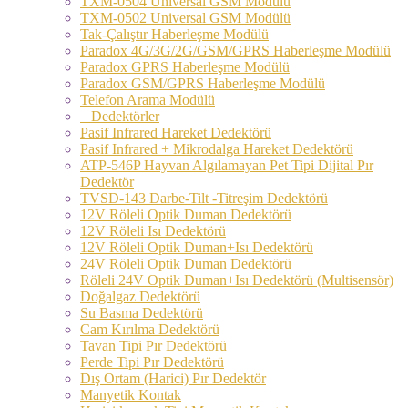
TXM-0504 Universal GSM Modülü
TXM-0502 Universal GSM Modülü
Tak-Çalıştır Haberleşme Modülü
Paradox 4G/3G/2G/GSM/GPRS Haberleşme Modülü
Paradox GPRS Haberleşme Modülü
Paradox GSM/GPRS Haberleşme Modülü
Telefon Arama Modülü
Dedektörler
Pasif Infrared Hareket Dedektörü
Pasif Infrared + Mikrodalga Hareket Dedektörü
ATP-546P Hayvan Algılamayan Pet Tipi Dijital Pır
Dedektör
TVSD-143 Darbe-Tilt -Titreşim Dedektörü
12V Röleli Optik Duman Dedektörü
12V Röleli Isı Dedektörü
12V Röleli Optik Duman+Isı Dedektörü
24V Röleli Optik Duman Dedektörü
Röleli 24V Optik Duman+Isı Dedektörü (Multisensör)
Doğalgaz Dedektörü
Su Basma Dedektörü
Cam Kırılma Dedektörü
Tavan Tipi Pır Dedektörü
Perde Tipi Pır Dedektörü
Dış Ortam (Harici) Pır Dedektör
Manyetik Kontak