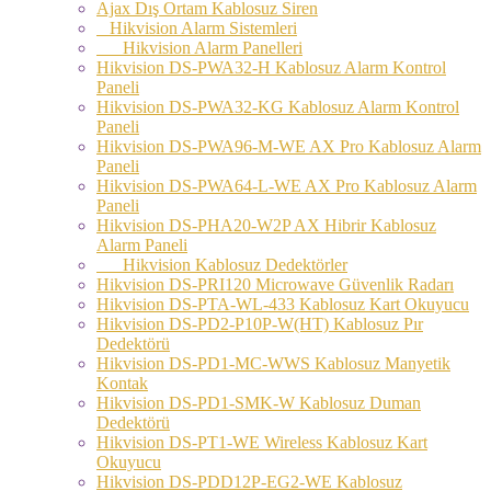
Ajax Dış Ortam Kablosuz Siren
Hikvision Alarm Sistemleri
Hikvision Alarm Panelleri
Hikvision DS-PWA32-H Kablosuz Alarm Kontrol
Paneli
Hikvision DS-PWA32-KG Kablosuz Alarm Kontrol
Paneli
Hikvision DS-PWA96-M-WE AX Pro Kablosuz Alarm
Paneli
Hikvision DS-PWA64-L-WE AX Pro Kablosuz Alarm
Paneli
Hikvision DS-PHA20-W2P AX Hibrir Kablosuz
Alarm Paneli
Hikvision Kablosuz Dedektörler
Hikvision DS-PRI120 Microwave Güvenlik Radarı
Hikvision DS-PTA-WL-433 Kablosuz Kart Okuyucu
Hikvision DS-PD2-P10P-W(HT) Kablosuz Pır
Dedektörü
Hikvision DS-PD1-MC-WWS Kablosuz Manyetik
Kontak
Hikvision DS-PD1-SMK-W Kablosuz Duman
Dedektörü
Hikvision DS-PT1-WE Wireless Kablosuz Kart
Okuyucu
Hikvision DS-PDD12P-EG2-WE Kablosuz