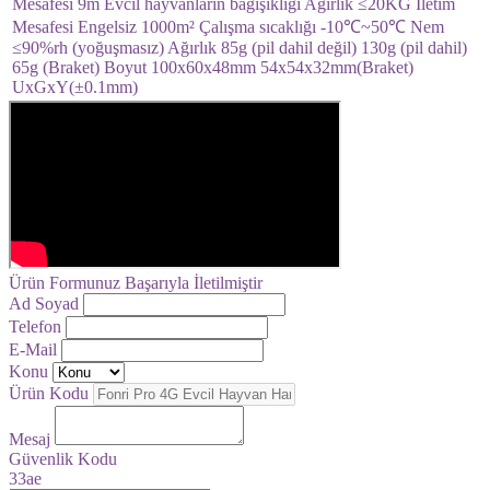
Mesafesi 9m Evcil hayvanların bağışıklığı Ağırlık ≤20KG İletim
Mesafesi Engelsiz 1000m² Çalışma sıcaklığı -10℃~50℃ Nem
≤90%rh (yoğuşmasız) Ağırlık 85g (pil dahil değil) 130g (pil dahil)
65g (Braket) Boyut 100x60x48mm 54x54x32mm(Braket)
UxGxY(±0.1mm)
Ürün Formunuz Başarıyla İletilmiştir
Ad Soyad
Telefon
E-Mail
Konu
Ürün Kodu
Mesaj
Güvenlik Kodu
33ae