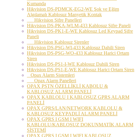
Kumanda
Hikvision DS-PDMCK-EG2-WE Şok ve Eğim
Algılamalı Kablosuz Manyetik Kontak
Hikvision Şifre Panelleri
Hikvision DS-PKA-WLM-433 Kablosuz Şifre Paneli
Hikvision DS-PK1-E-WE Kablosuz Led Keypad Şifre
Paneli
Hikvision Kablosuz Sirenler
Hikvision DS-PSG-WI-433 Kablosuz Dahili Siren
Hikvision DS-PSG-WO-433 Kablosuz Harici Ortam
Siren
Hikvision DS-PS1-I-WE Kablosuz Dahili Siren
Hikvision DS-PS1-E-WE Kablosuz Harici Ortam Siren
Opax Alarm Sistemleri
Opax Alarm Panelleri
OPAX PSTN ÖZELLİKLİ KABOLU &
KABLOSUZ ALARM PANELİ
OPAX KABLOLU I KABLOSUZ GPRS ALARM
PANELİ
OPAX GPRS/LAN/NETWORK KABLOLU &
KABLOSUZ KEYPADLİ ALARM PANELİ
OPAX GPRS I GSM I WIFI
KABLOLU/KABLOSUZ DOKUNMATİK ALARM
SİSTEMİ
OPAX GPRS I GSM I WIFI KABLOSUZ