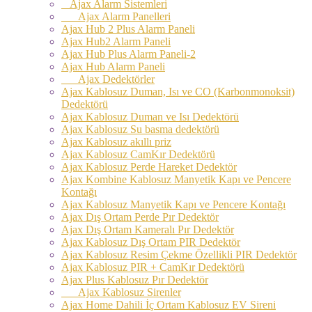
Ajax Alarm Sistemleri
Ajax Alarm Panelleri
Ajax Hub 2 Plus Alarm Paneli
Ajax Hub2 Alarm Paneli
Ajax Hub Plus Alarm Paneli-2
Ajax Hub Alarm Paneli
Ajax Dedektörler
Ajax Kablosuz Duman, Isı ve CO (Karbonmonoksit)
Dedektörü
Ajax Kablosuz Duman ve Isı Dedektörü
Ajax Kablosuz Su basma dedektörü
Ajax Kablosuz akıllı priz
Ajax Kablosuz CamKır Dedektörü
Ajax Kablosuz Perde Hareket Dedektör
Ajax Kombine Kablosuz Manyetik Kapı ve Pencere
Kontağı
Ajax Kablosuz Manyetik Kapı ve Pencere Kontağı
Ajax Dış Ortam Perde Pır Dedektör
Ajax Dış Ortam Kameralı Pır Dedektör
Ajax Kablosuz Dış Ortam PIR Dedektör
Ajax Kablosuz Resim Çekme Özellikli PIR Dedektör
Ajax Kablosuz PIR + CamKır Dedektörü
Ajax Plus Kablosuz Pır Dedektör
Ajax Kablosuz Sirenler
Ajax Home Dahili İç Ortam Kablosuz EV Sireni