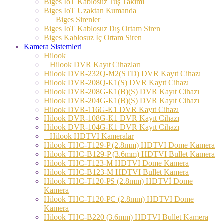
Biges IoT Kablosuz Tuş Takımı
Biges IoT Uzaktan Kumanda
Biges Sirenler
Biges IoT Kablosuz Dış Ortam Siren
Biges Kablosuz İç Ortam Siren
Kamera Sistemleri
Hilook
Hilook DVR Kayıt Cihazları
Hilook DVR-232Q-M2(STD) DVR Kayıt Cihazı
Hilook DVR-208Q-K1(S) DVR Kayıt Cihazı
Hilook DVR-208G-K1(B)(S) DVR Kayıt Cihazı
Hilook DVR-204G-K1(B)(S) DVR Kayıt Cihazı
Hilook DVR-116G-K1 DVR Kayıt Cihazı
Hilook DVR-108G-K1 DVR Kayıt Cihazı
Hilook DVR-104G-K1 DVR Kayıt Cihazı
Hilook HDTVI Kameralar
Hilook THC-T129-P (2.8mm) HDTVI Dome Kamera
Hilook THC-B129-P (3.6mm) HDTVI Bullet Kamera
Hilook THC-T123-M HDTVI Dome Kamera
Hilook THC-B123-M HDTVI Bullet Kamera
Hilook THC-T120-PS (2.8mm) HDTVİ Dome
Kamera
Hilook THC-T120-PC (2.8mm) HDTVI Dome
Kamera
Hilook THC-B220 (3.6mm) HDTVI Bullet Kamera