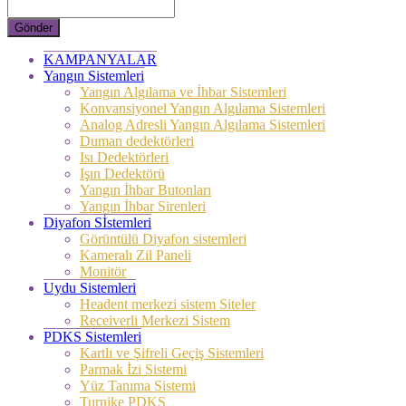
Gönder
KAMPANYALAR
Yangın Sistemleri
Yangın Algılama ve İhbar Sistemleri
Konvansiyonel Yangın Algılama Sistemleri
Analog Adresli Yangın Algılama Sistemleri
Duman dedektörleri
Isı Dedektörleri
Işın Dedektörü
Yangın İhbar Butonları
Yangın İhbar Sirenleri
Diyafon Sİstemleri
Görüntülü Diyafon sistemleri
Kameralı Zil Paneli
Monitör
Uydu Sistemleri
Headent merkezi sistem Siteler
Receiverli Merkezi Sistem
PDKS Sistemleri
Kartlı ve Şifreli Geçiş Sistemleri
Parmak İzi Sistemi
Yüz Tanıma Sistemi
Turnike PDKS