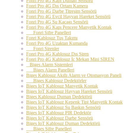
Fonri Pro 4G Kapı Duman Sensörü
Fonri Pro 4G Dış Ortam Kamera
Fonri Pro 4G Darbe Titreşim Sensörü
Fonri Pro 4G Evcil Hayvan Hareket Sensörü
Fonri Pro 4G Su Kaçagı Sensörü
Fonri Pro 4G Kapı Pencere Manyetik Kontak
Fonri Şifre Panelleri
Fonri Kablosuz Tuş Takımı
Fonri Pro 4G Uzaktan Kumanda
Fonri Sirenler
Fonri Pro 4G Kablosuz Dış Siren
Fonri Pro 4G Kablosuz İç Mekan Mini SİREN
Biges Alarm Sistemleri
Biges Alarm Panelleri
Biges Kablosuz Akıllı Alarm ve Otomasyon Paneli
Biges Kablosuz Dedektörler
Biges IoT Kablosuz Manyetik Kontak
Biges IoT Kablosuz Hayvan Hareket Sensörü
Biges Kablosuz Duman Dedektörü
Biges IoT Kablosuz Kepenk Tipi Manyetik Kontak
Biges IoT Kablosuz Su Baskın Sensörü
Biges IoT Kablosuz PIR Dedektör
Biges IoT Kablosuz Darbe Sensörü
Biges IoT Kablosuz Duman Dedektörü
Biges Şifre Panelleri