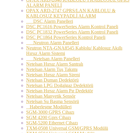
ALARM PANELİ
OPAX ARD-2747 GPRS/LAN KABLOLU &
KABLOSUZ KEYPADLİ ALARM
DSC Alarm Panelleri
DSC PC1616 PowerSeries Alarm Kontrol Paneli
DSC PC1832 PowerSeries Alarm Kontrol Paneli
DSC PC1864 PowerSeries Kontrol Paneli
Neutron Alarm Panelleri
Neutron NTA-GNA8545 Kablolu/ Kablosuz Akıllı
Hırsız Alarm Sistemi
Netelsan Alarm Panelleri
Netelsan Hırsız Alarm Santralı
Netelsan Alarm Tuş Takımı
Netelsan Hırsız Alarm Sireni
Netelsan Duman Dedektörü
Netelsan LPG Doğalgaz Dedektörü
Netelsan Hırsız Alarm Pır Dedektör
Netelsan Manyetik Sensör
Netelsan Su Basma Sensörü
Haberleşme Modülleri
SGM-3000 GPRS Cihazı
SGM 4200 Gprs Cihazı
SGM-5200 Ethernet Cihazı
TXM-0508 Universal GSM/GPRS Modülü