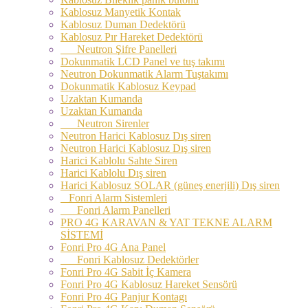
Kablosuz Manyetik Kontak
Kablosuz Duman Dedektörü
Kablosuz Pır Hareket Dedektörü
Neutron Şifre Panelleri
Dokunmatik LCD Panel ve tuş takımı
Neutron Dokunmatik Alarm Tuştakımı
Dokunmatik Kablosuz Keypad
Uzaktan Kumanda
Uzaktan Kumanda
Neutron Sirenler
Neutron Harici Kablosuz Dış siren
Neutron Harici Kablosuz Dış siren
Harici Kablolu Sahte Siren
Harici Kablolu Dış siren
Harici Kablosuz SOLAR (güneş enerjili) Dış siren
Fonri Alarm Sistemleri
Fonri Alarm Panelleri
PRO 4G KARAVAN & YAT TEKNE ALARM
SİSTEMİ
Fonri Pro 4G Ana Panel
Fonri Kablosuz Dedektörler
Fonri Pro 4G Sabit İç Kamera
Fonri Pro 4G Kablosuz Hareket Sensörü
Fonri Pro 4G Panjur Kontagı