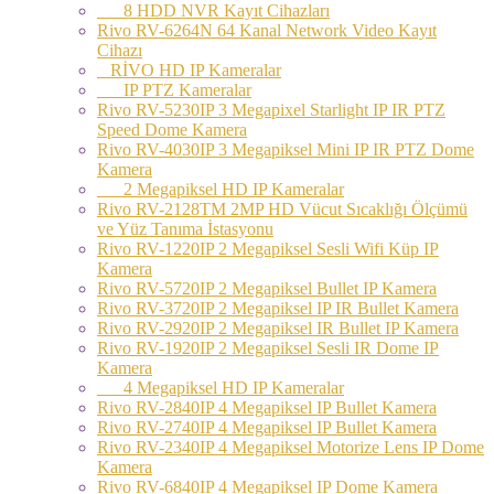
8 HDD NVR Kayıt Cihazları
Rivo RV-6264N 64 Kanal Network Video Kayıt
Cihazı
RİVO HD IP Kameralar
IP PTZ Kameralar
Rivo RV-5230IP 3 Megapixel Starlight IP IR PTZ
Speed Dome Kamera
Rivo RV-4030IP 3 Megapiksel Mini IP IR PTZ Dome
Kamera
2 Megapiksel HD IP Kameralar
Rivo RV-2128TM 2MP HD Vücut Sıcaklığı Ölçümü
ve Yüz Tanıma İstasyonu
Rivo RV-1220IP 2 Megapiksel Sesli Wifi Küp IP
Kamera
Rivo RV-5720IP 2 Megapiksel Bullet IP Kamera
Rivo RV-3720IP 2 Megapiksel IP IR Bullet Kamera
Rivo RV-2920IP 2 Megapiksel IR Bullet IP Kamera
Rivo RV-1920IP 2 Megapiksel Sesli IR Dome IP
Kamera
4 Megapiksel HD IP Kameralar
Rivo RV-2840IP 4 Megapiksel IP Bullet Kamera
Rivo RV-2740IP 4 Megapiksel IP Bullet Kamera
Rivo RV-2340IP 4 Megapiksel Motorize Lens IP Dome
Kamera
Rivo RV-6840IP 4 Megapiksel IP Dome Kamera