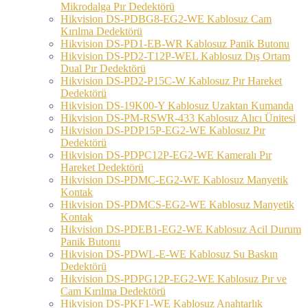
Mikrodalga Pır Dedektörü
Hikvision DS-PDBG8-EG2-WE Kablosuz Cam
Kırılma Dedektörü
Hikvision DS-PD1-EB-WR Kablosuz Panik Butonu
Hikvision DS-PD2-T12P-WEL Kablosuz Dış Ortam
Dual Pır Dedektörü
Hikvision DS-PD2-P15C-W Kablosuz Pır Hareket
Dedektörü
Hikvision DS-19K00-Y Kablosuz Uzaktan Kumanda
Hikvision DS-PM-RSWR-433 Kablosuz Alıcı Ünitesi
Hikvision DS-PDP15P-EG2-WE Kablosuz Pır
Dedektörü
Hikvision DS-PDPC12P-EG2-WE Kameralı Pır
Hareket Dedektörü
Hikvision DS-PDMC-EG2-WE Kablosuz Manyetik
Kontak
Hikvision DS-PDMCS-EG2-WE Kablosuz Manyetik
Kontak
Hikvision DS-PDEB1-EG2-WE Kablosuz Acil Durum
Panik Butonu
Hikvision DS-PDWL-E-WE Kablosuz Su Baskın
Dedektörü
Hikvision DS-PDPG12P-EG2-WE Kablosuz Pır ve
Cam Kırılma Dedektörü
Hikvision DS-PKF1-WE Kablosuz Anahtarlık