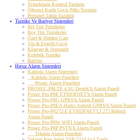
Yemekhane Kontrol Yazılımı
Öğrenci Kartlı Geçiş Pdks Yazılımı
Personel Takip Yazılımı
Turnike Ve Bariyer Sistemleri
Bel Tipi Turnikeler
Boy Tipi Turnikeler
Özel & Hidden Gate
Vip & Engelli Geçiş
Küpeşte & Seperatör
Kelebek Turnike
Bariyer
Hırsız Alarm Sistemleri
Kablolu Alarm Sistemleri
Kablolu Alarm Panelleri
Prosec Alarm Panelleri
PROSEC-P8LTE 4.5G Destek'li Alarm Paneli
Prosec Pro-P8E ETHERNET'li Alarm Paneli
Prosec Pro-P8G GPRS'li Alarm Paneli
Prosec Pro-P8EA Harici Antenli GPRS'li Alarm Paneli
Prosec Pro-P8272-E ETHERNET'Lİ 272 Bölgeli
Alarm Paneli
Prosec Pro-P8W WIFI Alarm Paneli
Prosec Pro-P8P PSTN'li Alarm Paneli
Teknim Alarm Panelleri
Teknim Pars Serisi TSP-5324 4+4 Zonlu