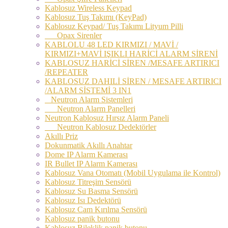
Kablosuz Wireless Keypad
Kablosuz Tuş Takımı (KeyPad)
Kablosuz Keypad/ Tuş Takımı Lityum Pilli
Opax Sirenler
KABLOLU 48 LED KIRMIZI / MAVİ /
KIRMIZI+MAVİ IŞIKLI HARİCİ ALARM SİRENİ
KABLOSUZ HARİCİ SİREN /MESAFE ARTIRICI
/REPEATER
KABLOSUZ DAHILİ SİREN / MESAFE ARTIRICI
/ALARM SİSTEMİ 3 IN1
Neutron Alarm Sistemleri
Neutron Alarm Panelleri
Neutron Kablosuz Hırsız Alarm Paneli
Neutron Kablosuz Dedektörler
Akıllı Priz
Dokunmatik Akıllı Anahtar
Dome IP Alarm Kamerası
IR Bullet IP Alarm Kamerası
Kablosuz Vana Otomatı (Mobil Uygulama ile Kontrol)
Kablosuz Titreşim Sensörü
Kablosuz Su Basma Sensörü
Kablosuz Isı Dedektörü
Kablosuz Cam Kırılma Sensörü
Kablosuz panik butonu
Kablosuz Bileklik panik butonu