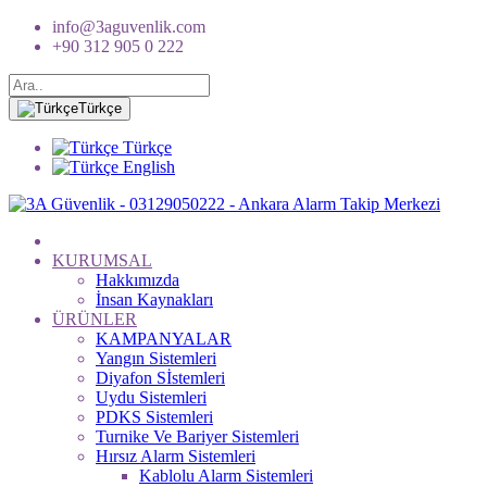
info@3aguvenlik.com
+90 312 905 0 222
Türkçe
Türkçe
English
KURUMSAL
Hakkımızda
İnsan Kaynakları
ÜRÜNLER
KAMPANYALAR
Yangın Sistemleri
Diyafon Sİstemleri
Uydu Sistemleri
PDKS Sistemleri
Turnike Ve Bariyer Sistemleri
Hırsız Alarm Sistemleri
Kablolu Alarm Sistemleri