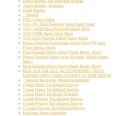
Harici kepenk Tipi Manyetik Kontak
Alarm Butonu, Anahtarlı
Panik Butonu
Sirenler
PSO-1 Harici Siren
VAS-701 Mavi Pencereli Sahte Harici Siren
VAS-741BP Mavi Pencereli Harici Siren
TSS-5790B Harici Siren Mavi
TOS-0103 Flaşörlü Dahili Alarm Sireni
Piezzo Flaşörlü Koruyuculu Harici Siren (Pil dahil,
Flaşör Rengi: Mavi)
Horn Flaşörlü Harici Siren (Flaşör Rengi: Mavi)
Piezzo Flaşörlü Harici Siren (Pil dahil, Flaşör Rengi:
Mavi)
Horn Flaşörlü Harici Siren (Flaşör Rengi: Mavi)
BGR-10 KABLOLU 48 LED KIRMIZI / MAVİ /
KIRMIZI+MAVİ IŞIKLI HARİCİ ALARM SİRENİ
İnfrared Bariyerler (Beam Dedektörler)
2 Işınlı Harici Tip Infrared Bariyer
3 Işınlı Harici Tip Infrared Bariyer
2 Işınlı Harici Tip Beam Dedektör
4 Işınlı Pencere Tipi Infrared Bariyer
6 Işınlı Pencere Tipi Infrared Bariyer
12 Işınlı Pencere Tipi Infrared Bariyer
Kablosuz Alarm Sistemleri