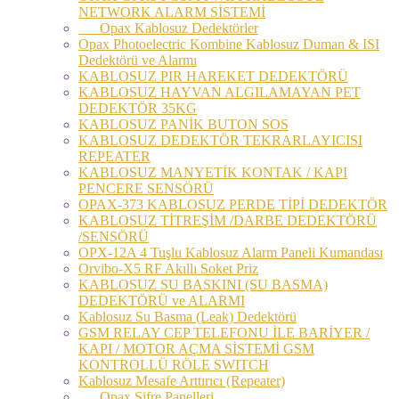
NETWORK ALARM SİSTEMİ
Opax Kablosuz Dedektörler
Opax Photoelectric Kombine Kablosuz Duman & ISI
Dedektörü ve Alarmı
KABLOSUZ PIR HAREKET DEDEKTÖRÜ
KABLOSUZ HAYVAN ALGILAMAYAN PET
DEDEKTÖR 35KG
KABLOSUZ PANİK BUTON SOS
KABLOSUZ DEDEKTÖR TEKRARLAYICISI
REPEATER
KABLOSUZ MANYETİK KONTAK / KAPI
PENCERE SENSÖRÜ
OPAX-373 KABLOSUZ PERDE TİPİ DEDEKTÖR
KABLOSUZ TİTREŞİM /DARBE DEDEKTÖRÜ
/SENSÖRÜ
OPX-12A 4 Tuşlu Kablosuz Alarm Paneli Kumandası
Orvibo-X5 RF Akıllı Soket Priz
KABLOSUZ SU BASKINI (SU BASMA)
DEDEKTÖRÜ ve ALARMI
Kablosuz Su Basma (Leak) Dedektörü
GSM RELAY CEP TELEFONU İLE BARİYER /
KAPI / MOTOR AÇMA SİSTEMİ GSM
KONTROLLÜ RÖLE SWITCH
Kablosuz Mesafe Arttırıcı (Repeater)
Opax Şifre Panelleri