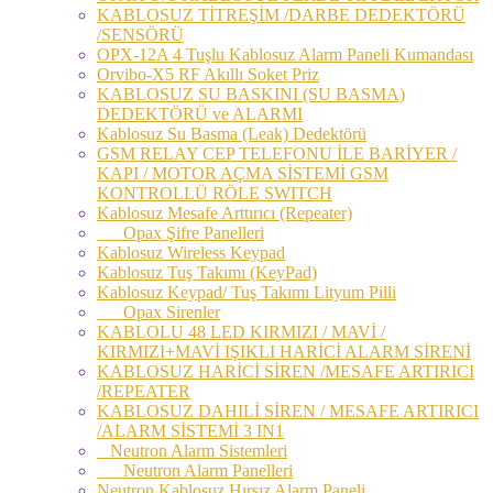
KABLOSUZ TİTREŞİM /DARBE DEDEKTÖRÜ
/SENSÖRÜ
OPX-12A 4 Tuşlu Kablosuz Alarm Paneli Kumandası
Orvibo-X5 RF Akıllı Soket Priz
KABLOSUZ SU BASKINI (SU BASMA)
DEDEKTÖRÜ ve ALARMI
Kablosuz Su Basma (Leak) Dedektörü
GSM RELAY CEP TELEFONU İLE BARİYER /
KAPI / MOTOR AÇMA SİSTEMİ GSM
KONTROLLÜ RÖLE SWITCH
Kablosuz Mesafe Arttırıcı (Repeater)
Opax Şifre Panelleri
Kablosuz Wireless Keypad
Kablosuz Tuş Takımı (KeyPad)
Kablosuz Keypad/ Tuş Takımı Lityum Pilli
Opax Sirenler
KABLOLU 48 LED KIRMIZI / MAVİ /
KIRMIZI+MAVİ IŞIKLI HARİCİ ALARM SİRENİ
KABLOSUZ HARİCİ SİREN /MESAFE ARTIRICI
/REPEATER
KABLOSUZ DAHILİ SİREN / MESAFE ARTIRICI
/ALARM SİSTEMİ 3 IN1
Neutron Alarm Sistemleri
Neutron Alarm Panelleri
Neutron Kablosuz Hırsız Alarm Paneli