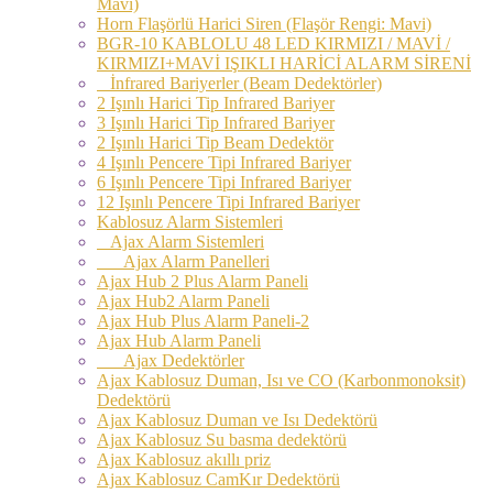
Mavi)
Horn Flaşörlü Harici Siren (Flaşör Rengi: Mavi)
BGR-10 KABLOLU 48 LED KIRMIZI / MAVİ /
KIRMIZI+MAVİ IŞIKLI HARİCİ ALARM SİRENİ
İnfrared Bariyerler (Beam Dedektörler)
2 Işınlı Harici Tip Infrared Bariyer
3 Işınlı Harici Tip Infrared Bariyer
2 Işınlı Harici Tip Beam Dedektör
4 Işınlı Pencere Tipi Infrared Bariyer
6 Işınlı Pencere Tipi Infrared Bariyer
12 Işınlı Pencere Tipi Infrared Bariyer
Kablosuz Alarm Sistemleri
Ajax Alarm Sistemleri
Ajax Alarm Panelleri
Ajax Hub 2 Plus Alarm Paneli
Ajax Hub2 Alarm Paneli
Ajax Hub Plus Alarm Paneli-2
Ajax Hub Alarm Paneli
Ajax Dedektörler
Ajax Kablosuz Duman, Isı ve CO (Karbonmonoksit)
Dedektörü
Ajax Kablosuz Duman ve Isı Dedektörü
Ajax Kablosuz Su basma dedektörü
Ajax Kablosuz akıllı priz
Ajax Kablosuz CamKır Dedektörü