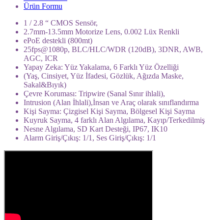
Ürün Formu
1 / 2.8 “ CMOS Sensör,
2.7mm-13.5mm Motorize Lens, 0.002 Lüx Renkli
ePoE destekli (800mt)
25fps@1080p, BLC/HLC/WDR (120dB), 3DNR, AWB,
AGC, ICR
Yapay Zeka: Yüz Yakalama, 6 Farklı Yüz Özelliği
(Yaş, Cinsiyet, Yüz İfadesi, Gözlük, Ağızda Maske,
Sakal&Bıyık)
Çevre Koruması: Tripwire (Sanal Sınır ihlali),
Intrusion (Alan İhlali),İnsan ve Araç olarak sınıflandırma
Kişi Sayma: Çizgisel Kişi Sayma, Bölgesel Kişi Sayma
Kuyruk Sayma, 4 farklı Alan Algılama, Kayıp/Terkedilmiş
Nesne Algılama, SD Kart Desteği, IP67, IK10
Alarm Giriş/Çıkış: 1/1, Ses Giriş/Çıkış: 1/1