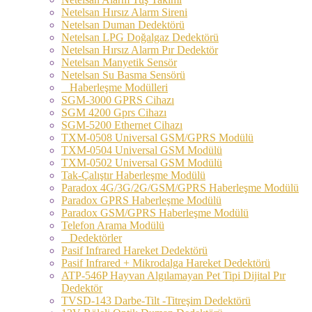
Netelsan Hırsız Alarm Sireni
Netelsan Duman Dedektörü
Netelsan LPG Doğalgaz Dedektörü
Netelsan Hırsız Alarm Pır Dedektör
Netelsan Manyetik Sensör
Netelsan Su Basma Sensörü
Haberleşme Modülleri
SGM-3000 GPRS Cihazı
SGM 4200 Gprs Cihazı
SGM-5200 Ethernet Cihazı
TXM-0508 Universal GSM/GPRS Modülü
TXM-0504 Universal GSM Modülü
TXM-0502 Universal GSM Modülü
Tak-Çalıştır Haberleşme Modülü
Paradox 4G/3G/2G/GSM/GPRS Haberleşme Modülü
Paradox GPRS Haberleşme Modülü
Paradox GSM/GPRS Haberleşme Modülü
Telefon Arama Modülü
Dedektörler
Pasif Infrared Hareket Dedektörü
Pasif Infrared + Mikrodalga Hareket Dedektörü
ATP-546P Hayvan Algılamayan Pet Tipi Dijital Pır
Dedektör
TVSD-143 Darbe-Tilt -Titreşim Dedektörü