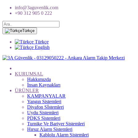
info@3aguvenlik.com
+90 312 905 0 222
Türkçe
Türkçe
English
KURUMSAL
Hakkımızda
İnsan Kaynakları
ÜRÜNLER
KAMPANYALAR
Yangın Sistemleri
Diyafon Sİstemleri
Uydu Sistemleri
PDKS Sistemleri
Turnike Ve Bariyer Sistemleri
Hırsız Alarm Sistemleri
Kablolu Alarm Sistemleri