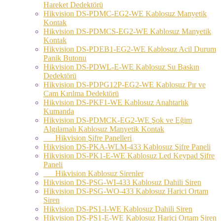
Hareket Dedektörü
Hikvision DS-PDMC-EG2-WE Kablosuz Manyetik
Kontak
Hikvision DS-PDMCS-EG2-WE Kablosuz Manyetik
Kontak
Hikvision DS-PDEB1-EG2-WE Kablosuz Acil Durum
Panik Butonu
Hikvision DS-PDWL-E-WE Kablosuz Su Baskın
Dedektörü
Hikvision DS-PDPG12P-EG2-WE Kablosuz Pır ve
Cam Kırılma Dedektörü
Hikvision DS-PKF1-WE Kablosuz Anahtarlık
Kumanda
Hikvision DS-PDMCK-EG2-WE Şok ve Eğim
Algılamalı Kablosuz Manyetik Kontak
Hikvision Şifre Panelleri
Hikvision DS-PKA-WLM-433 Kablosuz Şifre Paneli
Hikvision DS-PK1-E-WE Kablosuz Led Keypad Şifre
Paneli
Hikvision Kablosuz Sirenler
Hikvision DS-PSG-WI-433 Kablosuz Dahili Siren
Hikvision DS-PSG-WO-433 Kablosuz Harici Ortam
Siren
Hikvision DS-PS1-I-WE Kablosuz Dahili Siren
Hikvision DS-PS1-E-WE Kablosuz Harici Ortam Siren