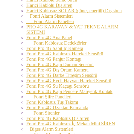
Harici Kablolu Dış siren
Harici Kablosuz SOLAR (güneş enerjili) Dış siren
Fonri Alarm Sistemleri
Fonri Alarm Panelleri
PRO 4G KARAVAN & YAT TEKNE ALARM
SİSTEMİ
Fonri Pro 4G Ana Panel
Fonri Kablosuz Dedektörler
Fonri Pro 4G Sabit İç Kamera
Fonri Pro 4G Kablosuz Hareket Sensörü
Fonri Pro 4G Panjur Kontagı
Fonri Pro 4G Kapı Duman Sensörü
Fonri Pro 4G Dış Ortam Kamera
Fonri Pro 4G Darbe Titreşim Sensörü
Fonri Pro 4G Evcil Hayvan Hareket Sensörü
Fonri Pro 4G Su Kaçagı Sensörü
Fonri Pro 4G Kapı Pencere Manyetik Kontak
Fonri Şifre Panelleri
Fonri Kablosuz Tuş Takımı
Fonri Pro 4G Uzaktan Kumanda
Fonri Sirenler
Fonri Pro 4G Kablosuz Dış Siren
Fonri Pro 4G Kablosuz İç Mekan Mini SİREN
Biges Alarm Sistemleri