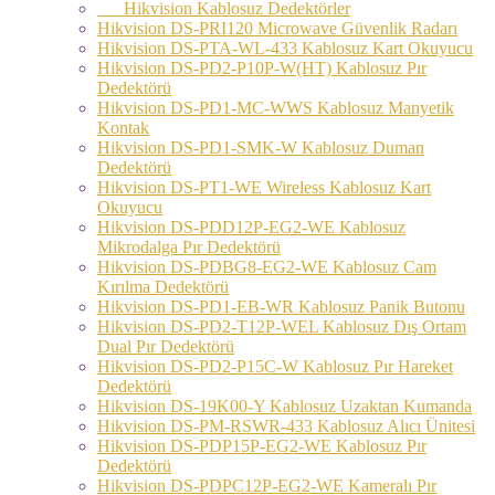
Hikvision Kablosuz Dedektörler
Hikvision DS-PRI120 Microwave Güvenlik Radarı
Hikvision DS-PTA-WL-433 Kablosuz Kart Okuyucu
Hikvision DS-PD2-P10P-W(HT) Kablosuz Pır
Dedektörü
Hikvision DS-PD1-MC-WWS Kablosuz Manyetik
Kontak
Hikvision DS-PD1-SMK-W Kablosuz Duman
Dedektörü
Hikvision DS-PT1-WE Wireless Kablosuz Kart
Okuyucu
Hikvision DS-PDD12P-EG2-WE Kablosuz
Mikrodalga Pır Dedektörü
Hikvision DS-PDBG8-EG2-WE Kablosuz Cam
Kırılma Dedektörü
Hikvision DS-PD1-EB-WR Kablosuz Panik Butonu
Hikvision DS-PD2-T12P-WEL Kablosuz Dış Ortam
Dual Pır Dedektörü
Hikvision DS-PD2-P15C-W Kablosuz Pır Hareket
Dedektörü
Hikvision DS-19K00-Y Kablosuz Uzaktan Kumanda
Hikvision DS-PM-RSWR-433 Kablosuz Alıcı Ünitesi
Hikvision DS-PDP15P-EG2-WE Kablosuz Pır
Dedektörü
Hikvision DS-PDPC12P-EG2-WE Kameralı Pır