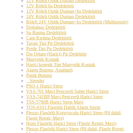
12V Röleli Optik Duman Dedektörü
12V Röleli Isı Dedektörü
12V Röleli Optik Duman+Isı Dedektörü
24V Röleli Optik Duman Dedektörü
Röleli 24V Optik Duman+Isı Dedektörü (Multisensör)
Doğalgaz Dedektörü
Su Basma Dedektörü
Cam Kırılma Dedektörü
Tavan Tipi Pır Dedektörü
Perde Tipi Pır Dedektörü
Dış Ortam (Harici) Pır Dedektör
Manyetik Kontak
Harici kepenk Tipi Manyetik Kontak
Alarm Butonu, Anahtarlı
Panik Butonu
Sirenler
PSO-1 Harici Siren
VAS-701 Mavi Pencereli Sahte Harici Siren
VAS-741BP Mavi Pencereli Harici Siren
TSS-5790B Harici Siren Mavi
TOS-0103 Flaşörlü Dahili Alarm Sireni
Piezzo Flaşörlü Koruyuculu Harici Siren (Pil dahil,
Flaşör Rengi: Mavi)
Horn Flaşörlü Harici Siren (Flaşör Rengi: Mavi)
Piezzo Flaşörlü Harici Siren (Pil dahil, Flaşör Rengi: