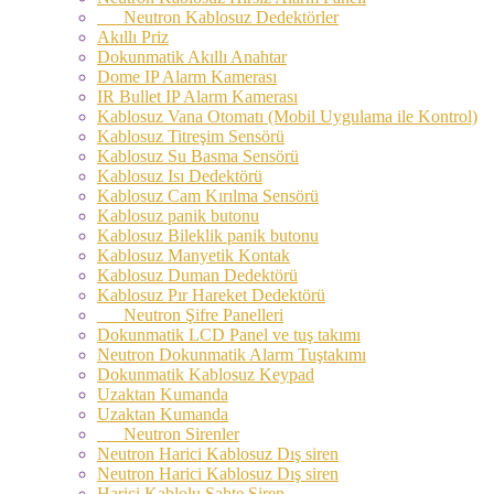
Neutron Kablosuz Dedektörler
Akıllı Priz
Dokunmatik Akıllı Anahtar
Dome IP Alarm Kamerası
IR Bullet IP Alarm Kamerası
Kablosuz Vana Otomatı (Mobil Uygulama ile Kontrol)
Kablosuz Titreşim Sensörü
Kablosuz Su Basma Sensörü
Kablosuz Isı Dedektörü
Kablosuz Cam Kırılma Sensörü
Kablosuz panik butonu
Kablosuz Bileklik panik butonu
Kablosuz Manyetik Kontak
Kablosuz Duman Dedektörü
Kablosuz Pır Hareket Dedektörü
Neutron Şifre Panelleri
Dokunmatik LCD Panel ve tuş takımı
Neutron Dokunmatik Alarm Tuştakımı
Dokunmatik Kablosuz Keypad
Uzaktan Kumanda
Uzaktan Kumanda
Neutron Sirenler
Neutron Harici Kablosuz Dış siren
Neutron Harici Kablosuz Dış siren
Harici Kablolu Sahte Siren