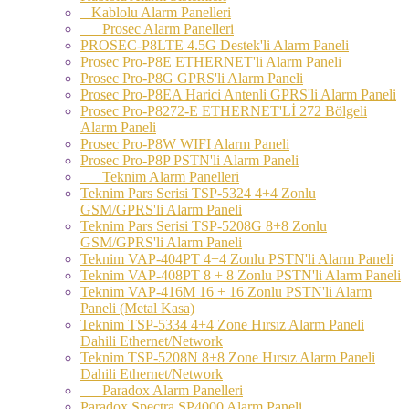
Kablolu Alarm Panelleri
Prosec Alarm Panelleri
PROSEC-P8LTE 4.5G Destek'li Alarm Paneli
Prosec Pro-P8E ETHERNET'li Alarm Paneli
Prosec Pro-P8G GPRS'li Alarm Paneli
Prosec Pro-P8EA Harici Antenli GPRS'li Alarm Paneli
Prosec Pro-P8272-E ETHERNET'Lİ 272 Bölgeli
Alarm Paneli
Prosec Pro-P8W WIFI Alarm Paneli
Prosec Pro-P8P PSTN'li Alarm Paneli
Teknim Alarm Panelleri
Teknim Pars Serisi TSP-5324 4+4 Zonlu
GSM/GPRS'li Alarm Paneli
Teknim Pars Serisi TSP-5208G 8+8 Zonlu
GSM/GPRS'li Alarm Paneli
Teknim VAP-404PT 4+4 Zonlu PSTN'li Alarm Paneli
Teknim VAP-408PT 8 + 8 Zonlu PSTN'li Alarm Paneli
Teknim VAP-416M 16 + 16 Zonlu PSTN'li Alarm
Paneli (Metal Kasa)
Teknim TSP-5334 4+4 Zone Hırsız Alarm Paneli
Dahili Ethernet/Network
Teknim TSP-5208N 8+8 Zone Hırsız Alarm Paneli
Dahili Ethernet/Network
Paradox Alarm Panelleri
Paradox Spectra SP4000 Alarm Paneli