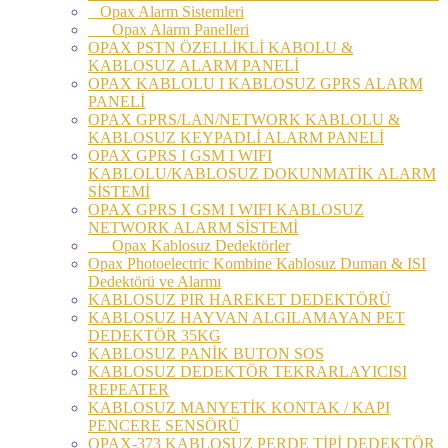
Opax Alarm Sistemleri
Opax Alarm Panelleri
OPAX PSTN ÖZELLİKLİ KABOLU &
KABLOSUZ ALARM PANELİ
OPAX KABLOLU I KABLOSUZ GPRS ALARM
PANELİ
OPAX GPRS/LAN/NETWORK KABLOLU &
KABLOSUZ KEYPADLİ ALARM PANELİ
OPAX GPRS I GSM I WIFI
KABLOLU/KABLOSUZ DOKUNMATİK ALARM
SİSTEMİ
OPAX GPRS I GSM I WIFI KABLOSUZ
NETWORK ALARM SİSTEMİ
Opax Kablosuz Dedektörler
Opax Photoelectric Kombine Kablosuz Duman & ISI
Dedektörü ve Alarmı
KABLOSUZ PIR HAREKET DEDEKTÖRÜ
KABLOSUZ HAYVAN ALGILAMAYAN PET
DEDEKTÖR 35KG
KABLOSUZ PANİK BUTON SOS
KABLOSUZ DEDEKTÖR TEKRARLAYICISI
REPEATER
KABLOSUZ MANYETİK KONTAK / KAPI
PENCERE SENSÖRÜ
OPAX-373 KABLOSUZ PERDE TİPİ DEDEKTÖR