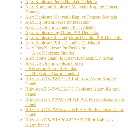
Ajax Kablosuz Perde Hareket Dedektör
Ajax Kombine Kablosuz Manyetik Kapı ve Pencere
Kontağı
Ajax Kablosuz Manyetik Kapı ve Pencere Kontağı
Ajax Dış Ortam Perde Pır Dedektör
Ajax Dış Ortam Kameralı Pır Dedektör
Ajax Kablosuz Dış Ortam PIR Dedektör
Ajax Kablosuz Resim Çekme Özellikli PIR Dedektör
Ajax Kablosuz PIR + CamKır Dedektörü
Ajax Plus Kablosuz Pır Dedektör
Ajax Kablosuz Sirenler
Ajax Home Dahili İç Ortam Kablosuz EV Sireni
Ajax Dış Ortam Kablosuz Siren
Hikvision Alarm Sistemleri
Hikvision Alarm Panelleri
Hikvision DS-PWA32-H Kablosuz Alarm Kontrol
Paneli
Hikvision DS-PWA32-KG Kablosuz Alarm Kontrol
Paneli
Hikvision DS-PWA96-M-WE AX Pro Kablosuz Alarm
Paneli
Hikvision DS-PWA64-L-WE AX Pro Kablosuz Alarm
Paneli
Hikvision DS-PHA20-W2P AX Hibrir Kablosuz
Alarm Paneli