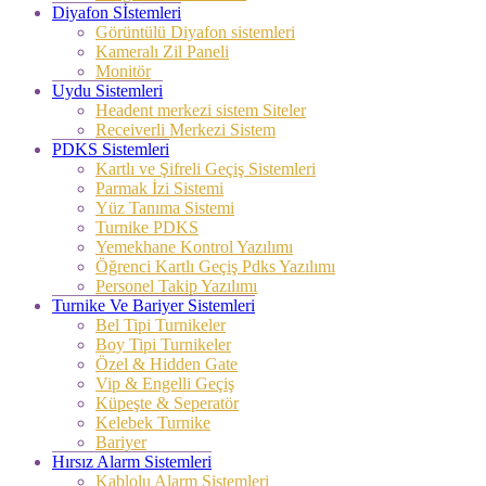
Diyafon Sİstemleri
Görüntülü Diyafon sistemleri
Kameralı Zil Paneli
Monitör
Uydu Sistemleri
Headent merkezi sistem Siteler
Receiverli Merkezi Sistem
PDKS Sistemleri
Kartlı ve Şifreli Geçiş Sistemleri
Parmak İzi Sistemi
Yüz Tanıma Sistemi
Turnike PDKS
Yemekhane Kontrol Yazılımı
Öğrenci Kartlı Geçiş Pdks Yazılımı
Personel Takip Yazılımı
Turnike Ve Bariyer Sistemleri
Bel Tipi Turnikeler
Boy Tipi Turnikeler
Özel & Hidden Gate
Vip & Engelli Geçiş
Küpeşte & Seperatör
Kelebek Turnike
Bariyer
Hırsız Alarm Sistemleri
Kablolu Alarm Sistemleri