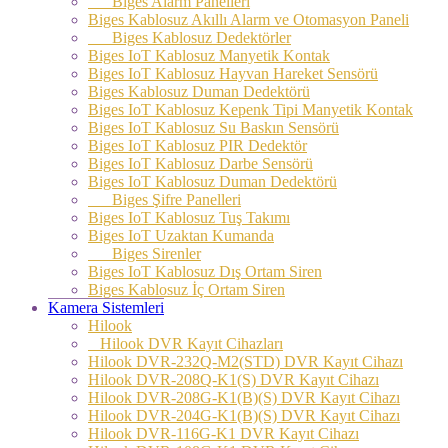
Biges Alarm Panelleri
Biges Kablosuz Akıllı Alarm ve Otomasyon Paneli
Biges Kablosuz Dedektörler
Biges IoT Kablosuz Manyetik Kontak
Biges IoT Kablosuz Hayvan Hareket Sensörü
Biges Kablosuz Duman Dedektörü
Biges IoT Kablosuz Kepenk Tipi Manyetik Kontak
Biges IoT Kablosuz Su Baskın Sensörü
Biges IoT Kablosuz PIR Dedektör
Biges IoT Kablosuz Darbe Sensörü
Biges IoT Kablosuz Duman Dedektörü
Biges Şifre Panelleri
Biges IoT Kablosuz Tuş Takımı
Biges IoT Uzaktan Kumanda
Biges Sirenler
Biges IoT Kablosuz Dış Ortam Siren
Biges Kablosuz İç Ortam Siren
Kamera Sistemleri
Hilook
Hilook DVR Kayıt Cihazları
Hilook DVR-232Q-M2(STD) DVR Kayıt Cihazı
Hilook DVR-208Q-K1(S) DVR Kayıt Cihazı
Hilook DVR-208G-K1(B)(S) DVR Kayıt Cihazı
Hilook DVR-204G-K1(B)(S) DVR Kayıt Cihazı
Hilook DVR-116G-K1 DVR Kayıt Cihazı