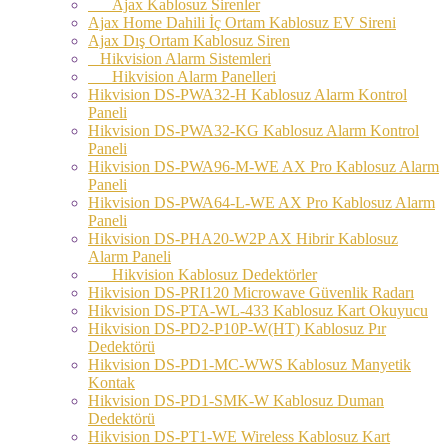
Ajax Kablosuz Sirenler
Ajax Home Dahili İç Ortam Kablosuz EV Sireni
Ajax Dış Ortam Kablosuz Siren
Hikvision Alarm Sistemleri
Hikvision Alarm Panelleri
Hikvision DS-PWA32-H Kablosuz Alarm Kontrol
Paneli
Hikvision DS-PWA32-KG Kablosuz Alarm Kontrol
Paneli
Hikvision DS-PWA96-M-WE AX Pro Kablosuz Alarm
Paneli
Hikvision DS-PWA64-L-WE AX Pro Kablosuz Alarm
Paneli
Hikvision DS-PHA20-W2P AX Hibrir Kablosuz
Alarm Paneli
Hikvision Kablosuz Dedektörler
Hikvision DS-PRI120 Microwave Güvenlik Radarı
Hikvision DS-PTA-WL-433 Kablosuz Kart Okuyucu
Hikvision DS-PD2-P10P-W(HT) Kablosuz Pır
Dedektörü
Hikvision DS-PD1-MC-WWS Kablosuz Manyetik
Kontak
Hikvision DS-PD1-SMK-W Kablosuz Duman
Dedektörü
Hikvision DS-PT1-WE Wireless Kablosuz Kart