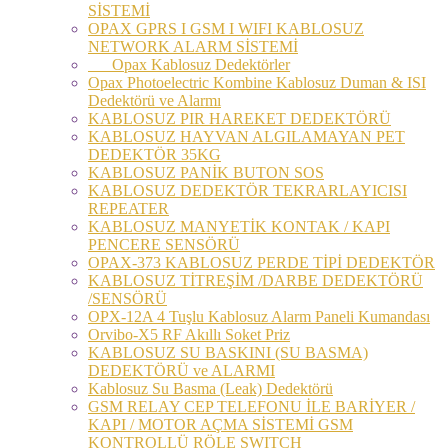
SİSTEMİ
OPAX GPRS I GSM I WIFI KABLOSUZ
NETWORK ALARM SİSTEMİ
Opax Kablosuz Dedektörler
Opax Photoelectric Kombine Kablosuz Duman & ISI
Dedektörü ve Alarmı
KABLOSUZ PIR HAREKET DEDEKTÖRÜ
KABLOSUZ HAYVAN ALGILAMAYAN PET
DEDEKTÖR 35KG
KABLOSUZ PANİK BUTON SOS
KABLOSUZ DEDEKTÖR TEKRARLAYICISI
REPEATER
KABLOSUZ MANYETİK KONTAK / KAPI
PENCERE SENSÖRÜ
OPAX-373 KABLOSUZ PERDE TİPİ DEDEKTÖR
KABLOSUZ TİTREŞİM /DARBE DEDEKTÖRÜ
/SENSÖRÜ
OPX-12A 4 Tuşlu Kablosuz Alarm Paneli Kumandası
Orvibo-X5 RF Akıllı Soket Priz
KABLOSUZ SU BASKINI (SU BASMA)
DEDEKTÖRÜ ve ALARMI
Kablosuz Su Basma (Leak) Dedektörü
GSM RELAY CEP TELEFONU İLE BARİYER /
KAPI / MOTOR AÇMA SİSTEMİ GSM
KONTROLLÜ RÖLE SWITCH