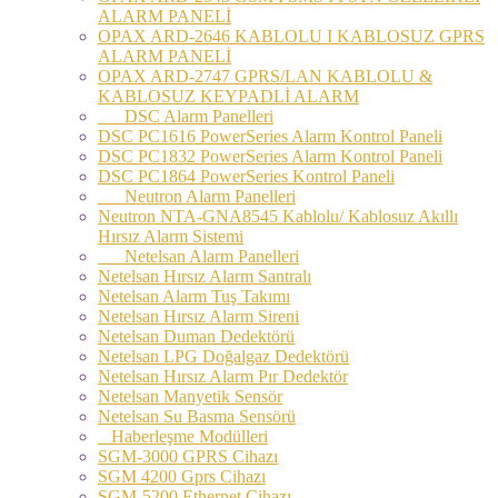
ALARM PANELİ
OPAX ARD-2646 KABLOLU I KABLOSUZ GPRS
ALARM PANELİ
OPAX ARD-2747 GPRS/LAN KABLOLU &
KABLOSUZ KEYPADLİ ALARM
DSC Alarm Panelleri
DSC PC1616 PowerSeries Alarm Kontrol Paneli
DSC PC1832 PowerSeries Alarm Kontrol Paneli
DSC PC1864 PowerSeries Kontrol Paneli
Neutron Alarm Panelleri
Neutron NTA-GNA8545 Kablolu/ Kablosuz Akıllı
Hırsız Alarm Sistemi
Netelsan Alarm Panelleri
Netelsan Hırsız Alarm Santralı
Netelsan Alarm Tuş Takımı
Netelsan Hırsız Alarm Sireni
Netelsan Duman Dedektörü
Netelsan LPG Doğalgaz Dedektörü
Netelsan Hırsız Alarm Pır Dedektör
Netelsan Manyetik Sensör
Netelsan Su Basma Sensörü
Haberleşme Modülleri
SGM-3000 GPRS Cihazı
SGM 4200 Gprs Cihazı
SGM-5200 Ethernet Cihazı