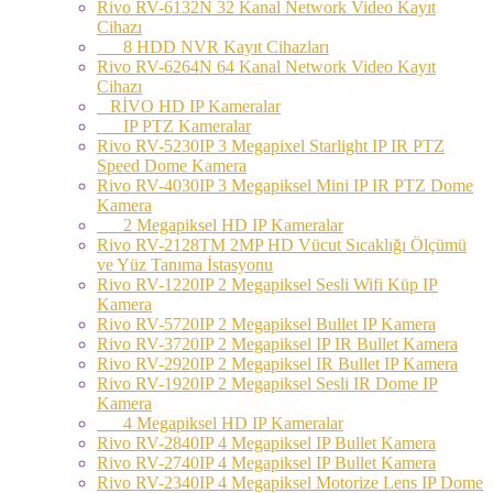
Rivo RV-6132N 32 Kanal Network Video Kayıt
Cihazı
8 HDD NVR Kayıt Cihazları
Rivo RV-6264N 64 Kanal Network Video Kayıt
Cihazı
RİVO HD IP Kameralar
IP PTZ Kameralar
Rivo RV-5230IP 3 Megapixel Starlight IP IR PTZ
Speed Dome Kamera
Rivo RV-4030IP 3 Megapiksel Mini IP IR PTZ Dome
Kamera
2 Megapiksel HD IP Kameralar
Rivo RV-2128TM 2MP HD Vücut Sıcaklığı Ölçümü
ve Yüz Tanıma İstasyonu
Rivo RV-1220IP 2 Megapiksel Sesli Wifi Küp IP
Kamera
Rivo RV-5720IP 2 Megapiksel Bullet IP Kamera
Rivo RV-3720IP 2 Megapiksel IP IR Bullet Kamera
Rivo RV-2920IP 2 Megapiksel IR Bullet IP Kamera
Rivo RV-1920IP 2 Megapiksel Sesli IR Dome IP
Kamera
4 Megapiksel HD IP Kameralar
Rivo RV-2840IP 4 Megapiksel IP Bullet Kamera
Rivo RV-2740IP 4 Megapiksel IP Bullet Kamera
Rivo RV-2340IP 4 Megapiksel Motorize Lens IP Dome