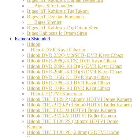
Biges IoT Kablosuz Duman Dedektörü
Biges Şifre Panelleri
Biges IoT Kablosuz Tuş Takımı
Biges IoT Uzaktan Kumanda
Biges Sirenler
Biges IoT Kablosuz Dış Ortam Siren
Biges Kablosuz İç Ortam Siren
Kamera Sistemleri
Hilook
Hilook DVR Kayıt Cihazları
Hilook DVR-232Q-M2(STD) DVR Kayıt Cihazı
Hilook DVR-208Q-K1(S) DVR Kayıt Cihazı
Hilook DVR-208G-K1(B)(S) DVR Kayıt Cihazı
Hilook DVR-204G-K1(B)(S) DVR Kayıt Cihazı
Hilook DVR-116G-K1 DVR Kayıt Cihazı
Hilook DVR-108G-K1 DVR Kayıt Cihazı
Hilook DVR-104G-K1 DVR Kayıt Cihazı
Hilook HDTVI Kameralar
Hilook THC-T129-P (2.8mm) HDTVI Dome Kamera
Hilook THC-B129-P (3.6mm) HDTVI Bullet Kamera
Hilook THC-T123-M HDTVI Dome Kamera
Hilook THC-B123-M HDTVI Bullet Kamera
Hilook THC-T120-PS (2.8mm) HDTVİ Dome
Kamera
Hilook THC-T120-PC (2.8mm) HDTVI Dome