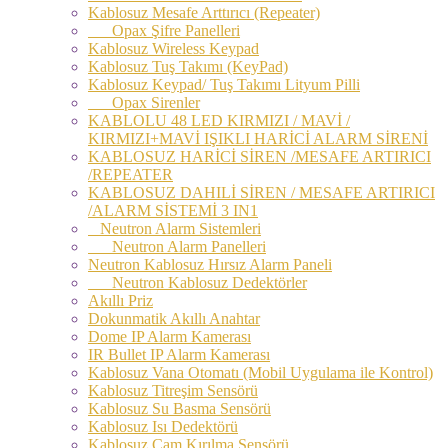
Kablosuz Mesafe Arttırıcı (Repeater)
Opax Şifre Panelleri
Kablosuz Wireless Keypad
Kablosuz Tuş Takımı (KeyPad)
Kablosuz Keypad/ Tuş Takımı Lityum Pilli
Opax Sirenler
KABLOLU 48 LED KIRMIZI / MAVİ /
KIRMIZI+MAVİ IŞIKLI HARİCİ ALARM SİRENİ
KABLOSUZ HARİCİ SİREN /MESAFE ARTIRICI
/REPEATER
KABLOSUZ DAHILİ SİREN / MESAFE ARTIRICI
/ALARM SİSTEMİ 3 IN1
Neutron Alarm Sistemleri
Neutron Alarm Panelleri
Neutron Kablosuz Hırsız Alarm Paneli
Neutron Kablosuz Dedektörler
Akıllı Priz
Dokunmatik Akıllı Anahtar
Dome IP Alarm Kamerası
IR Bullet IP Alarm Kamerası
Kablosuz Vana Otomatı (Mobil Uygulama ile Kontrol)
Kablosuz Titreşim Sensörü
Kablosuz Su Basma Sensörü
Kablosuz Isı Dedektörü
Kablosuz Cam Kırılma Sensörü