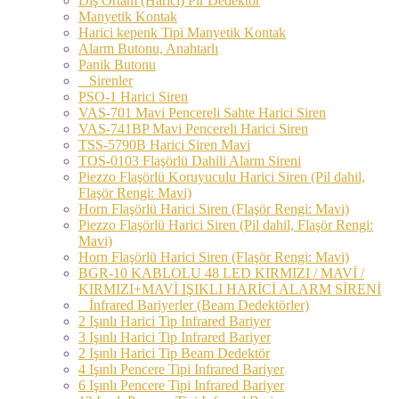
Dış Ortam (Harici) Pır Dedektör
Manyetik Kontak
Harici kepenk Tipi Manyetik Kontak
Alarm Butonu, Anahtarlı
Panik Butonu
Sirenler
PSO-1 Harici Siren
VAS-701 Mavi Pencereli Sahte Harici Siren
VAS-741BP Mavi Pencereli Harici Siren
TSS-5790B Harici Siren Mavi
TOS-0103 Flaşörlü Dahili Alarm Sireni
Piezzo Flaşörlü Koruyuculu Harici Siren (Pil dahil,
Flaşör Rengi: Mavi)
Horn Flaşörlü Harici Siren (Flaşör Rengi: Mavi)
Piezzo Flaşörlü Harici Siren (Pil dahil, Flaşör Rengi:
Mavi)
Horn Flaşörlü Harici Siren (Flaşör Rengi: Mavi)
BGR-10 KABLOLU 48 LED KIRMIZI / MAVİ /
KIRMIZI+MAVİ IŞIKLI HARİCİ ALARM SİRENİ
İnfrared Bariyerler (Beam Dedektörler)
2 Işınlı Harici Tip Infrared Bariyer
3 Işınlı Harici Tip Infrared Bariyer
2 Işınlı Harici Tip Beam Dedektör
4 Işınlı Pencere Tipi Infrared Bariyer
6 Işınlı Pencere Tipi Infrared Bariyer