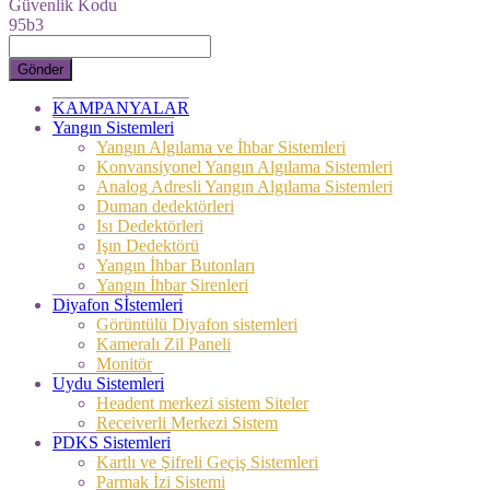
Güvenlik Kodu
95b3
Gönder
KAMPANYALAR
Yangın Sistemleri
Yangın Algılama ve İhbar Sistemleri
Konvansiyonel Yangın Algılama Sistemleri
Analog Adresli Yangın Algılama Sistemleri
Duman dedektörleri
Isı Dedektörleri
Işın Dedektörü
Yangın İhbar Butonları
Yangın İhbar Sirenleri
Diyafon Sİstemleri
Görüntülü Diyafon sistemleri
Kameralı Zil Paneli
Monitör
Uydu Sistemleri
Headent merkezi sistem Siteler
Receiverli Merkezi Sistem
PDKS Sistemleri
Kartlı ve Şifreli Geçiş Sistemleri
Parmak İzi Sistemi