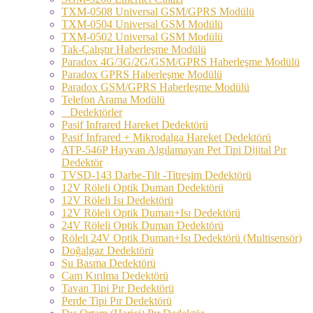
TXM-0508 Universal GSM/GPRS Modülü
TXM-0504 Universal GSM Modülü
TXM-0502 Universal GSM Modülü
Tak-Çalıştır Haberleşme Modülü
Paradox 4G/3G/2G/GSM/GPRS Haberleşme Modülü
Paradox GPRS Haberleşme Modülü
Paradox GSM/GPRS Haberleşme Modülü
Telefon Arama Modülü
Dedektörler
Pasif Infrared Hareket Dedektörü
Pasif Infrared + Mikrodalga Hareket Dedektörü
ATP-546P Hayvan Algılamayan Pet Tipi Dijital Pır
Dedektör
TVSD-143 Darbe-Tilt -Titreşim Dedektörü
12V Röleli Optik Duman Dedektörü
12V Röleli Isı Dedektörü
12V Röleli Optik Duman+Isı Dedektörü
24V Röleli Optik Duman Dedektörü
Röleli 24V Optik Duman+Isı Dedektörü (Multisensör)
Doğalgaz Dedektörü
Su Basma Dedektörü
Cam Kırılma Dedektörü
Tavan Tipi Pır Dedektörü
Perde Tipi Pır Dedektörü