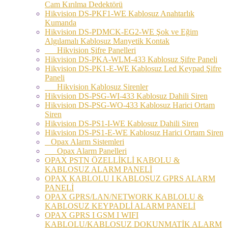
Cam Kırılma Dedektörü
Hikvision DS-PKF1-WE Kablosuz Anahtarlık
Kumanda
Hikvision DS-PDMCK-EG2-WE Şok ve Eğim
Algılamalı Kablosuz Manyetik Kontak
Hikvision Şifre Panelleri
Hikvision DS-PKA-WLM-433 Kablosuz Şifre Paneli
Hikvision DS-PK1-E-WE Kablosuz Led Keypad Şifre
Paneli
Hikvision Kablosuz Sirenler
Hikvision DS-PSG-WI-433 Kablosuz Dahili Siren
Hikvision DS-PSG-WO-433 Kablosuz Harici Ortam
Siren
Hikvision DS-PS1-I-WE Kablosuz Dahili Siren
Hikvision DS-PS1-E-WE Kablosuz Harici Ortam Siren
Opax Alarm Sistemleri
Opax Alarm Panelleri
OPAX PSTN ÖZELLİKLİ KABOLU &
KABLOSUZ ALARM PANELİ
OPAX KABLOLU I KABLOSUZ GPRS ALARM
PANELİ
OPAX GPRS/LAN/NETWORK KABLOLU &
KABLOSUZ KEYPADLİ ALARM PANELİ
OPAX GPRS I GSM I WIFI
KABLOLU/KABLOSUZ DOKUNMATİK ALARM