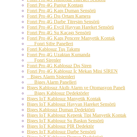
Fonri Pro 4G Panjur Kontagı
Fonri Pro 4G Kapı Duman Sensörü
Fonri Pro 4G Dış Ortam Kamera
Fonri Pro 4G Darbe Titreşim Sensörü
Fonri Pro 4G Evcil Hayvan Hareket Sensörü
Fonri Pro 4G Su Kaçagı Sensörü
Fonri Pro 4G Kapı Pencere Manyetik Kontak
Fonri Şifre Panelleri
Fonri Kablosuz Tuş Takımı
Fonri Pro 4G Uzaktan Kumanda
Fonri Sirenler
Fonri Pro 4G Kablosuz Dış Siren
Fonri Pro 4G Kablosuz İç Mekan Mini SİREN
Biges Alarm Sistemleri
Biges Alarm Panelleri
Biges Kablosuz Akıllı Alarm ve Otomasyon Paneli
Biges Kablosuz Dedektörler
Biges IoT Kablosuz Manyetik Kontak
Biges IoT Kablosuz Hayvan Hareket Sensörü
Biges Kablosuz Duman Dedektörü
Biges IoT Kablosuz Kepenk Tipi Manyetik Kontak
Biges IoT Kablosuz Su Baskın Sensörü
Biges IoT Kablosuz PIR Dedektör
Biges IoT Kablosuz Darbe Sensörü