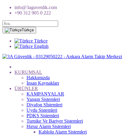
info@3aguvenlik.com
+90 312 905 0 222
Türkçe
Türkçe
English
KURUMSAL
Hakkımızda
İnsan Kaynakları
ÜRÜNLER
KAMPANYALAR
Yangın Sistemleri
Diyafon Sİstemleri
Uydu Sistemleri
PDKS Sistemleri
Turnike Ve Bariyer Sistemleri
Hırsız Alarm Sistemleri
Kablolu Alarm Sistemleri