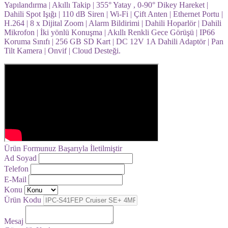
Yapılandırma | Akıllı Takip | 355° Yatay , 0-90° Dikey Hareket |
Dahili Spot Işığı | 110 dB Siren | Wi-Fi | Çift Anten | Ethernet Portu |
H.264 | 8 x Dijital Zoom | Alarm Bildirimi | Dahili Hoparlör | Dahili
Mikrofon | İki yönlü Konuşma | Akıllı Renkli Gece Görüşü | IP66
Koruma Sınıfı | 256 GB SD Kart | DC 12V 1A Dahili Adaptör | Pan
Tilt Kamera | Onvif | Cloud Desteği.
Ürün Formunuz Başarıyla İletilmiştir
Ad Soyad
Telefon
E-Mail
Konu
Ürün Kodu
Mesaj