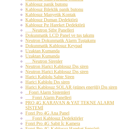
Kablosuz panik butonu
Kablosuz Bileklik panik butonu
Kablosuz Manyetik Kontak
Kablosuz Duman Dedektörü
Kablosuz Pır Hareket Dedektörü
Neutron Şifre Panelleri
Dokunmatik LCD Panel ve tuş takımı
Neutron Dokunmatik Alarm Tuştakımı
Dokunmatik Kablosuz Keypad
Uzaktan Kumanda
Uzaktan Kumanda
Neutron Sirenler
Neutron Harici Kablosuz Dış siren
Neutron Harici Kablosuz Dış siren
Harici Kablolu Sahte Siren
Harici Kablolu Dış siren
Harici Kablosuz SOLAR (güneş enerjili) Dış siren
Fonri Alarm Sistemleri
Fonri Alarm Panelleri
PRO 4G KARAVAN & YAT TEKNE ALARM
SİSTEMİ
Fonri Pro 4G Ana Panel
Fonri Kablosuz Dedektörler
Fonri Pro 4G Sabit İç Kamera
Fonri Pro 4G Kablosuz Hareket Sensörü