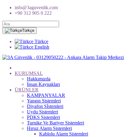
info@3aguvenlik.com
+90 312 905 0 222
Türkçe
Türkçe
English
KURUMSAL
Hakkımızda
İnsan Kaynakları
ÜRÜNLER
KAMPANYALAR
Yangın Sistemleri
Diyafon Sİstemleri
Uydu Sistemleri
PDKS Sistemleri
Turnike Ve Bariyer Sistemleri
Hırsız Alarm Sistemleri
Kablolu Alarm Sistemleri