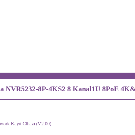
hua NVR5232-8P-4KS2 8 Kanal1U 8PoE 4K&H
ork Kayıt Cihazı (V2.00)