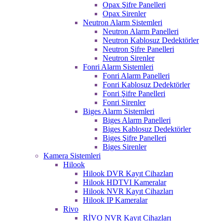
Opax Şifre Panelleri
Opax Sirenler
Neutron Alarm Sistemleri
Neutron Alarm Panelleri
Neutron Kablosuz Dedektörler
Neutron Şifre Panelleri
Neutron Sirenler
Fonri Alarm Sistemleri
Fonri Alarm Panelleri
Fonri Kablosuz Dedektörler
Fonri Şifre Panelleri
Fonri Sirenler
Biges Alarm Sistemleri
Biges Alarm Panelleri
Biges Kablosuz Dedektörler
Biges Şifre Panelleri
Biges Sirenler
Kamera Sistemleri
Hilook
Hilook DVR Kayıt Cihazları
Hilook HDTVI Kameralar
Hilook NVR Kayıt Cihazları
Hilook IP Kameralar
Rivo
RİVO NVR Kayıt Cihazları