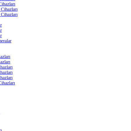
ihazları
Cihazları
Cihazları
r
r
r
ralar
zları
zları
hazları
hazları
hazları
ihazları
ı