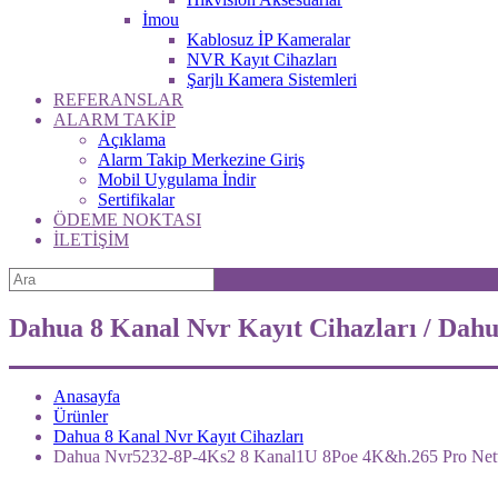
İmou
Kablosuz İP Kameralar
NVR Kayıt Cihazları
Şarjlı Kamera Sistemleri
REFERANSLAR
ALARM TAKİP
Açıklama
Alarm Takip Merkezine Giriş
Mobil Uygulama İndir
Sertifikalar
ÖDEME NOKTASI
İLETİŞİM
Dahua 8 Kanal Nvr Kayıt Cihazları / Da
Anasayfa
Ürünler
Dahua 8 Kanal Nvr Kayıt Cihazları
Dahua Nvr5232-8P-4Ks2 8 Kanal1U 8Poe 4K&h.265 Pro Netw