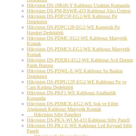
Hikvision DS-19K00-Y Kablosuz Uzaktan Kumanda
Hikvision DS-PM-RSWR-433 Kablosuz Alıcı Ünitesi
Hikvision DS-PDP15P-EG2-WE Kablosuz Pır
Dedektörü
Hikvision DS-PDPC12P-EG2-WE Kameralı Pır
Hareket Dedektörü
Hikvision DS-PDMC-EG2-WE Kablosuz Manyetik
Kontak
Hikvision DS-PDMCS-EG2-WE Kablosuz Manyetik
Kontak
Hikvision DS-PDEB1-EG2-WE Kablosuz Acil Durum
Panik Butonu
Hikvision DS-PDWL-E-WE Kablosuz Su Baskın
Dedektörü
Hikvision DS-PDPG12P-EG2-WE Kablosuz Pır ve
Cam Kırılma Dedektörü
Hikvision DS-PKF1-WE Kablosuz Anahtarlık
Kumanda
Hikvision DS-PDMCK-EG2-WE Şok ve Eğim
Algılamalı Kablosuz Manyetik Kontak
Hikvision Şifre Panelleri
Hikvision DS-PKA-WLM-433 Kablosuz Şifre Paneli
Hikvision DS-PK1-E-WE Kablosuz Led Keypad Şifre
Paneli