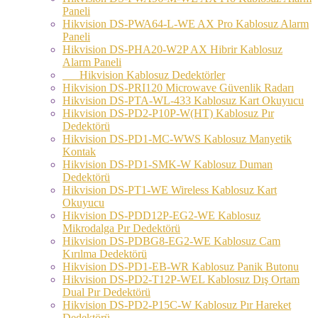
Paneli
Hikvision DS-PWA64-L-WE AX Pro Kablosuz Alarm
Paneli
Hikvision DS-PHA20-W2P AX Hibrir Kablosuz
Alarm Paneli
Hikvision Kablosuz Dedektörler
Hikvision DS-PRI120 Microwave Güvenlik Radarı
Hikvision DS-PTA-WL-433 Kablosuz Kart Okuyucu
Hikvision DS-PD2-P10P-W(HT) Kablosuz Pır
Dedektörü
Hikvision DS-PD1-MC-WWS Kablosuz Manyetik
Kontak
Hikvision DS-PD1-SMK-W Kablosuz Duman
Dedektörü
Hikvision DS-PT1-WE Wireless Kablosuz Kart
Okuyucu
Hikvision DS-PDD12P-EG2-WE Kablosuz
Mikrodalga Pır Dedektörü
Hikvision DS-PDBG8-EG2-WE Kablosuz Cam
Kırılma Dedektörü
Hikvision DS-PD1-EB-WR Kablosuz Panik Butonu
Hikvision DS-PD2-T12P-WEL Kablosuz Dış Ortam
Dual Pır Dedektörü
Hikvision DS-PD2-P15C-W Kablosuz Pır Hareket
Dedektörü