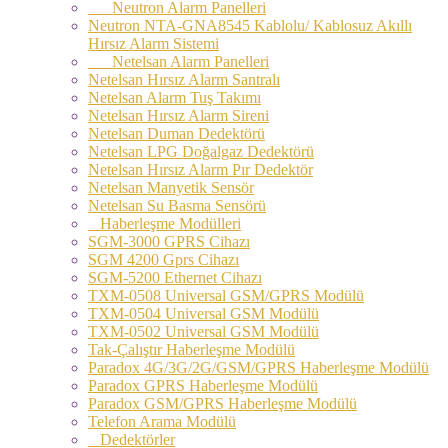
Neutron Alarm Panelleri
Neutron NTA-GNA8545 Kablolu/ Kablosuz Akıllı
Hırsız Alarm Sistemi
Netelsan Alarm Panelleri
Netelsan Hırsız Alarm Santralı
Netelsan Alarm Tuş Takımı
Netelsan Hırsız Alarm Sireni
Netelsan Duman Dedektörü
Netelsan LPG Doğalgaz Dedektörü
Netelsan Hırsız Alarm Pır Dedektör
Netelsan Manyetik Sensör
Netelsan Su Basma Sensörü
Haberleşme Modülleri
SGM-3000 GPRS Cihazı
SGM 4200 Gprs Cihazı
SGM-5200 Ethernet Cihazı
TXM-0508 Universal GSM/GPRS Modülü
TXM-0504 Universal GSM Modülü
TXM-0502 Universal GSM Modülü
Tak-Çalıştır Haberleşme Modülü
Paradox 4G/3G/2G/GSM/GPRS Haberleşme Modülü
Paradox GPRS Haberleşme Modülü
Paradox GSM/GPRS Haberleşme Modülü
Telefon Arama Modülü
Dedektörler