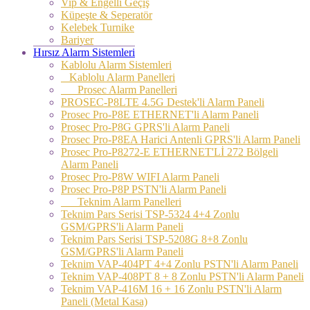
Vip & Engelli Geçiş
Küpeşte & Seperatör
Kelebek Turnike
Bariyer
Hırsız Alarm Sistemleri
Kablolu Alarm Sistemleri
Kablolu Alarm Panelleri
Prosec Alarm Panelleri
PROSEC-P8LTE 4.5G Destek'li Alarm Paneli
Prosec Pro-P8E ETHERNET'li Alarm Paneli
Prosec Pro-P8G GPRS'li Alarm Paneli
Prosec Pro-P8EA Harici Antenli GPRS'li Alarm Paneli
Prosec Pro-P8272-E ETHERNET'Lİ 272 Bölgeli
Alarm Paneli
Prosec Pro-P8W WIFI Alarm Paneli
Prosec Pro-P8P PSTN'li Alarm Paneli
Teknim Alarm Panelleri
Teknim Pars Serisi TSP-5324 4+4 Zonlu
GSM/GPRS'li Alarm Paneli
Teknim Pars Serisi TSP-5208G 8+8 Zonlu
GSM/GPRS'li Alarm Paneli
Teknim VAP-404PT 4+4 Zonlu PSTN'li Alarm Paneli
Teknim VAP-408PT 8 + 8 Zonlu PSTN'li Alarm Paneli
Teknim VAP-416M 16 + 16 Zonlu PSTN'li Alarm
Paneli (Metal Kasa)