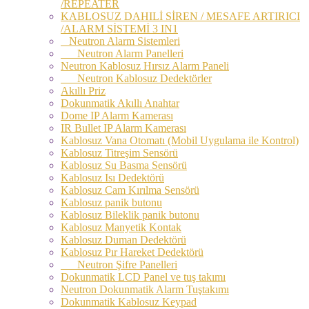
/REPEATER
KABLOSUZ DAHILİ SİREN / MESAFE ARTIRICI
/ALARM SİSTEMİ 3 IN1
Neutron Alarm Sistemleri
Neutron Alarm Panelleri
Neutron Kablosuz Hırsız Alarm Paneli
Neutron Kablosuz Dedektörler
Akıllı Priz
Dokunmatik Akıllı Anahtar
Dome IP Alarm Kamerası
IR Bullet IP Alarm Kamerası
Kablosuz Vana Otomatı (Mobil Uygulama ile Kontrol)
Kablosuz Titreşim Sensörü
Kablosuz Su Basma Sensörü
Kablosuz Isı Dedektörü
Kablosuz Cam Kırılma Sensörü
Kablosuz panik butonu
Kablosuz Bileklik panik butonu
Kablosuz Manyetik Kontak
Kablosuz Duman Dedektörü
Kablosuz Pır Hareket Dedektörü
Neutron Şifre Panelleri
Dokunmatik LCD Panel ve tuş takımı
Neutron Dokunmatik Alarm Tuştakımı
Dokunmatik Kablosuz Keypad