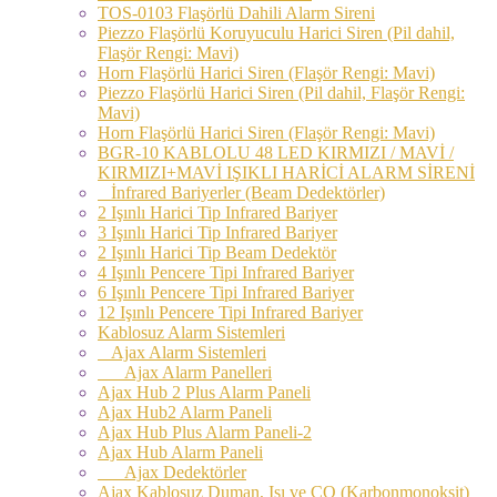
TOS-0103 Flaşörlü Dahili Alarm Sireni
Piezzo Flaşörlü Koruyuculu Harici Siren (Pil dahil,
Flaşör Rengi: Mavi)
Horn Flaşörlü Harici Siren (Flaşör Rengi: Mavi)
Piezzo Flaşörlü Harici Siren (Pil dahil, Flaşör Rengi:
Mavi)
Horn Flaşörlü Harici Siren (Flaşör Rengi: Mavi)
BGR-10 KABLOLU 48 LED KIRMIZI / MAVİ /
KIRMIZI+MAVİ IŞIKLI HARİCİ ALARM SİRENİ
İnfrared Bariyerler (Beam Dedektörler)
2 Işınlı Harici Tip Infrared Bariyer
3 Işınlı Harici Tip Infrared Bariyer
2 Işınlı Harici Tip Beam Dedektör
4 Işınlı Pencere Tipi Infrared Bariyer
6 Işınlı Pencere Tipi Infrared Bariyer
12 Işınlı Pencere Tipi Infrared Bariyer
Kablosuz Alarm Sistemleri
Ajax Alarm Sistemleri
Ajax Alarm Panelleri
Ajax Hub 2 Plus Alarm Paneli
Ajax Hub2 Alarm Paneli
Ajax Hub Plus Alarm Paneli-2
Ajax Hub Alarm Paneli
Ajax Dedektörler
Ajax Kablosuz Duman, Isı ve CO (Karbonmonoksit)