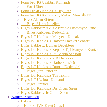
Fonri Pro 4G Uzaktan Kumanda
Fonri Sirenler
Fonri Pro 4G Kablosuz Dış Siren
Fonri Pro 4G Kablosuz İç Mekan Mini SİREN
Biges Alarm Sistemleri
Biges Alarm Panelleri
Biges Kablosuz Akıllı Alarm ve Otomasyon Paneli
Biges Kablosuz Dedektörler
Biges IoT Kablosuz Manyetik Kontak
Biges IoT Kablosuz Hayvan Hareket Sensörü
Biges Kablosuz Duman Dedektörü
Biges IoT Kablosuz Kepenk Tipi Manyetik Kontak
Biges IoT Kablosuz Su Baskın Sensörü
Biges IoT Kablosuz PIR Dedektör
Biges IoT Kablosuz Darbe Sensörü
Biges IoT Kablosuz Duman Dedektörü
Biges Şifre Panelleri
Biges IoT Kablosuz Tuş Takımı
Biges IoT Uzaktan Kumanda
Biges Sirenler
Biges IoT Kablosuz Dış Ortam Siren
Biges Kablosuz İç Ortam Siren
Kamera Sistemleri
Hilook
Hilook DVR Kayıt Cihazları