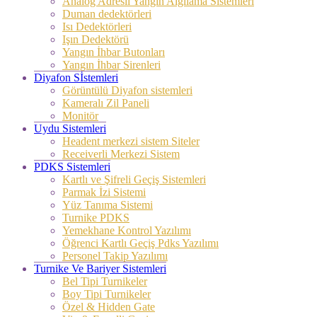
Analog Adresli Yangın Algılama Sistemleri
Duman dedektörleri
Isı Dedektörleri
Işın Dedektörü
Yangın İhbar Butonları
Yangın İhbar Sirenleri
Diyafon Sİstemleri
Görüntülü Diyafon sistemleri
Kameralı Zil Paneli
Monitör
Uydu Sistemleri
Headent merkezi sistem Siteler
Receiverli Merkezi Sistem
PDKS Sistemleri
Kartlı ve Şifreli Geçiş Sistemleri
Parmak İzi Sistemi
Yüz Tanıma Sistemi
Turnike PDKS
Yemekhane Kontrol Yazılımı
Öğrenci Kartlı Geçiş Pdks Yazılımı
Personel Takip Yazılımı
Turnike Ve Bariyer Sistemleri
Bel Tipi Turnikeler
Boy Tipi Turnikeler
Özel & Hidden Gate