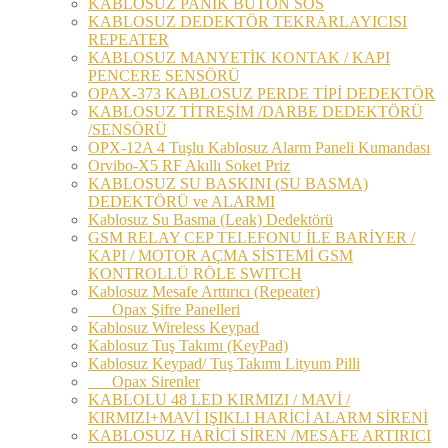
KABLOSUZ PANİK BUTON SOS
KABLOSUZ DEDEKTÖR TEKRARLAYICISI
REPEATER
KABLOSUZ MANYETİK KONTAK / KAPI
PENCERE SENSÖRÜ
OPAX-373 KABLOSUZ PERDE TİPİ DEDEKTÖR
KABLOSUZ TİTREŞİM /DARBE DEDEKTÖRÜ
/SENSÖRÜ
OPX-12A 4 Tuşlu Kablosuz Alarm Paneli Kumandası
Orvibo-X5 RF Akıllı Soket Priz
KABLOSUZ SU BASKINI (SU BASMA)
DEDEKTÖRÜ ve ALARMI
Kablosuz Su Basma (Leak) Dedektörü
GSM RELAY CEP TELEFONU İLE BARİYER /
KAPI / MOTOR AÇMA SİSTEMİ GSM
KONTROLLÜ RÖLE SWITCH
Kablosuz Mesafe Arttırıcı (Repeater)
Opax Şifre Panelleri
Kablosuz Wireless Keypad
Kablosuz Tuş Takımı (KeyPad)
Kablosuz Keypad/ Tuş Takımı Lityum Pilli
Opax Sirenler
KABLOLU 48 LED KIRMIZI / MAVİ /
KIRMIZI+MAVİ IŞIKLI HARİCİ ALARM SİRENİ
KABLOSUZ HARİCİ SİREN /MESAFE ARTIRICI