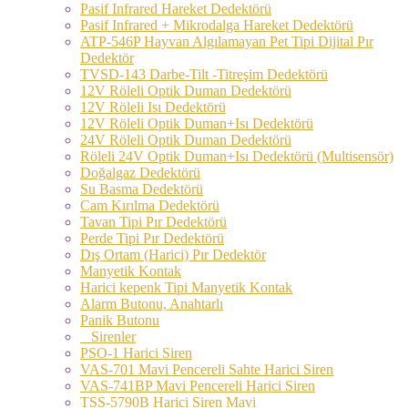
Pasif Infrared Hareket Dedektörü
Pasif Infrared + Mikrodalga Hareket Dedektörü
ATP-546P Hayvan Algılamayan Pet Tipi Dijital Pır
Dedektör
TVSD-143 Darbe-Tilt -Titreşim Dedektörü
12V Röleli Optik Duman Dedektörü
12V Röleli Isı Dedektörü
12V Röleli Optik Duman+Isı Dedektörü
24V Röleli Optik Duman Dedektörü
Röleli 24V Optik Duman+Isı Dedektörü (Multisensör)
Doğalgaz Dedektörü
Su Basma Dedektörü
Cam Kırılma Dedektörü
Tavan Tipi Pır Dedektörü
Perde Tipi Pır Dedektörü
Dış Ortam (Harici) Pır Dedektör
Manyetik Kontak
Harici kepenk Tipi Manyetik Kontak
Alarm Butonu, Anahtarlı
Panik Butonu
Sirenler
PSO-1 Harici Siren
VAS-701 Mavi Pencereli Sahte Harici Siren
VAS-741BP Mavi Pencereli Harici Siren
TSS-5790B Harici Siren Mavi