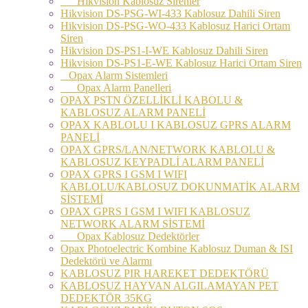
Hikvision Kablosuz Sirenler
Hikvision DS-PSG-WI-433 Kablosuz Dahili Siren
Hikvision DS-PSG-WO-433 Kablosuz Harici Ortam
Siren
Hikvision DS-PS1-I-WE Kablosuz Dahili Siren
Hikvision DS-PS1-E-WE Kablosuz Harici Ortam Siren
Opax Alarm Sistemleri
Opax Alarm Panelleri
OPAX PSTN ÖZELLİKLİ KABOLU &
KABLOSUZ ALARM PANELİ
OPAX KABLOLU I KABLOSUZ GPRS ALARM
PANELİ
OPAX GPRS/LAN/NETWORK KABLOLU &
KABLOSUZ KEYPADLİ ALARM PANELİ
OPAX GPRS I GSM I WIFI
KABLOLU/KABLOSUZ DOKUNMATİK ALARM
SİSTEMİ
OPAX GPRS I GSM I WIFI KABLOSUZ
NETWORK ALARM SİSTEMİ
Opax Kablosuz Dedektörler
Opax Photoelectric Kombine Kablosuz Duman & ISI
Dedektörü ve Alarmı
KABLOSUZ PIR HAREKET DEDEKTÖRÜ
KABLOSUZ HAYVAN ALGILAMAYAN PET
DEDEKTÖR 35KG