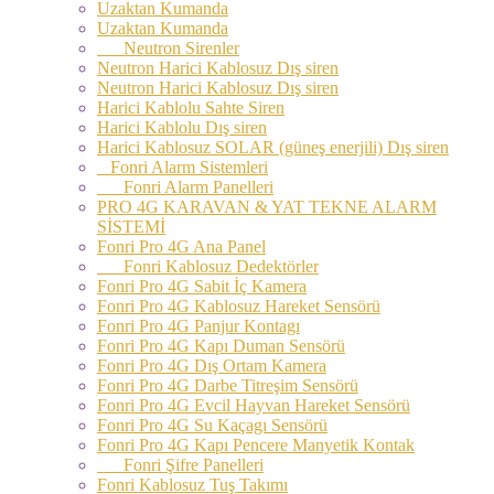
Uzaktan Kumanda
Uzaktan Kumanda
Neutron Sirenler
Neutron Harici Kablosuz Dış siren
Neutron Harici Kablosuz Dış siren
Harici Kablolu Sahte Siren
Harici Kablolu Dış siren
Harici Kablosuz SOLAR (güneş enerjili) Dış siren
Fonri Alarm Sistemleri
Fonri Alarm Panelleri
PRO 4G KARAVAN & YAT TEKNE ALARM
SİSTEMİ
Fonri Pro 4G Ana Panel
Fonri Kablosuz Dedektörler
Fonri Pro 4G Sabit İç Kamera
Fonri Pro 4G Kablosuz Hareket Sensörü
Fonri Pro 4G Panjur Kontagı
Fonri Pro 4G Kapı Duman Sensörü
Fonri Pro 4G Dış Ortam Kamera
Fonri Pro 4G Darbe Titreşim Sensörü
Fonri Pro 4G Evcil Hayvan Hareket Sensörü
Fonri Pro 4G Su Kaçagı Sensörü
Fonri Pro 4G Kapı Pencere Manyetik Kontak
Fonri Şifre Panelleri
Fonri Kablosuz Tuş Takımı