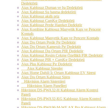
Dedektörü
Ajax Kablosuz Duman ve Isı Dedektörü
Ajax Kablosuz Su basma dedektörü
Ajax Kablosuz akıllı priz
Ajax Kablosuz CamKır Dedektörü
Ajax Kablosuz Perde Hareket Dedektör
Ajax Kombine Kablosuz Manyetik Kapı ve Pencere
Kontağı
Ajax Kablosuz Manyetik Kapı ve Pencere Kontağı
Ajax Dış Ortam Perde Pır Dedektör
Ajax Dış Ortam Kameralı Pır Dedektör
Ajax Kablosuz Dış Ortam PIR Dedektör
Ajax Kablosuz Resim Çekme Özellikli PIR Dedektör
Ajax Kablosuz PIR + CamKır Dedektörü
Ajax Plus Kablosuz Pır Dedektör
Ajax Kablosuz Sirenler
Ajax Home Dahili İç Ortam Kablosuz EV Sireni
Ajax Dış Ortam Kablosuz Siren
Hikvision Alarm Sistemleri
Hikvision Alarm Panelleri
Hikvision DS-PWA32-H Kablosuz Alarm Kontrol
Paneli
Hikvision DS-PWA32-KG Kablosuz Alarm Kontrol
Paneli
Hikvision DS-PWA96-M-WE AX Pro Kablosuz Alarm