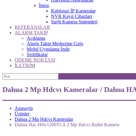
İmou
Kablosuz İP Kameralar
NVR Kayıt Cihazları
Şarjlı Kamera Sistemleri
REFERANSLAR
ALARM TAKİP
Açıklama
Alarm Takip Merkezine Giriş
Mobil Uygulama İndir
Sertifikalar
ÖDEME NOKTASI
İLETİŞİM
Dahua 2 Mp Hdcvı Kameralar / Dahua 
Anasayfa
Ürünler
Dahua 2 Mp Hdcvı Kameralar
Dahua Hac-Hfw1200Tl-A 2 Mp Hdcvı Bullet Kamera