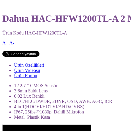
Dahua HAC-HFW1200TL-A 2 M
Ürün Kodu
HAC-HFW1200TL-A
A+
A-
Ürün Özellikleri
Ürün Videosu
Ürün Formu
1 / 2.7 “ CMOS Sensör
3.6mm Sabit Lens
0.02 Lüx Renkli
BLC/HLC/DWDR, 2DNR, OSD, AWB, AGC, ICR
4 in 1(HDCVI/HDTVI/AHD/CVBS)
IP67, 25fps@1080p, Dahili Mikrofon
Metal+Plastik Kasa