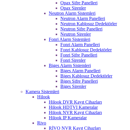
Opax Şifre Panelleri
Opax Sirenler
Neutron Alarm Sistemleri
Neutron Alarm Panelleri
Neutron Kablosuz Dedektörler
Neutron Şifre Panelleri
Neutron Sirenler
Fonri Alarm Sistemleri
Fonri Alarm Panelleri
Fonri Kablosuz Dedektörler
Fonri Şifre Panelleri
Fonri Sirenler
Biges Alarm Sistemleri
Biges Alarm Panelleri
Biges Kablosuz Dedektörler
Biges Şifre Panelleri
Biges Sirenler
Kamera Sistemleri
Hilook
Hilook DVR Kayıt Cihazları
Hilook HDTVI Kameralar
Hilook NVR Kayıt Cihazları
Hilook IP Kameralar
Rivo
RİVO NVR Kayıt Cihazları