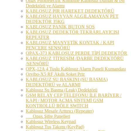
Opax Photoelectric Kombine Kablosuz Duman & ISI
Dedektörü ve Alarmı
KABLOSUZ PIR HAREKET DEDEKTÖRÜ
KABLOSUZ HAYVAN ALGILAMAYAN PET
DEDEKTÖR 35KG
KABLOSUZ PANİK BUTON SOS
KABLOSUZ DEDEKTÖR TEKRARLAYICISI
REPEATER
KABLOSUZ MANYETİK KONTAK / KAPI
PENCERE SENSÖRÜ
OPAX-373 KABLOSUZ PERDE TİPİ DEDEKTÖR
KABLOSUZ TİTREŞİM /DARBE DEDEKTÖRÜ
/SENSÖRÜ
OPX-12A 4 Tuşlu Kablosuz Alarm Paneli Kumandası
Orvibo-X5 RF Akıllı Soket Priz
KABLOSUZ SU BASKINI (SU BASMA)
DEDEKTÖRÜ ve ALARMI
Kablosuz Su Basma (Leak) Dedektörü
GSM RELAY CEP TELEFONU İLE BARİYER /
KAPI / MOTOR AÇMA SİSTEMİ GSM
KONTROLLÜ RÖLE SWITCH
Kablosuz Mesafe Arttırıcı (Repeater)
Opax Şifre Panelleri
Kablosuz Wireless Keypad
Kablosuz Tuş Takımı (KeyPad)