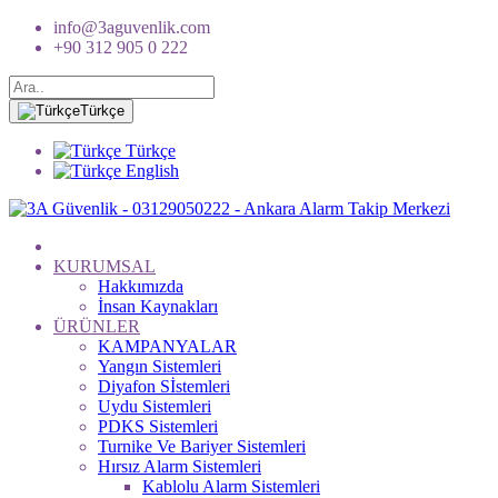
info@3aguvenlik.com
+90 312 905 0 222
Türkçe
Türkçe
English
KURUMSAL
Hakkımızda
İnsan Kaynakları
ÜRÜNLER
KAMPANYALAR
Yangın Sistemleri
Diyafon Sİstemleri
Uydu Sistemleri
PDKS Sistemleri
Turnike Ve Bariyer Sistemleri
Hırsız Alarm Sistemleri
Kablolu Alarm Sistemleri