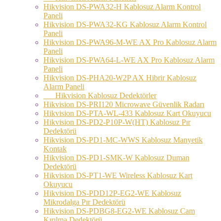
Hikvision DS-PWA32-H Kablosuz Alarm Kontrol
Paneli
Hikvision DS-PWA32-KG Kablosuz Alarm Kontrol
Paneli
Hikvision DS-PWA96-M-WE AX Pro Kablosuz Alarm
Paneli
Hikvision DS-PWA64-L-WE AX Pro Kablosuz Alarm
Paneli
Hikvision DS-PHA20-W2P AX Hibrir Kablosuz
Alarm Paneli
Hikvision Kablosuz Dedektörler
Hikvision DS-PRI120 Microwave Güvenlik Radarı
Hikvision DS-PTA-WL-433 Kablosuz Kart Okuyucu
Hikvision DS-PD2-P10P-W(HT) Kablosuz Pır
Dedektörü
Hikvision DS-PD1-MC-WWS Kablosuz Manyetik
Kontak
Hikvision DS-PD1-SMK-W Kablosuz Duman
Dedektörü
Hikvision DS-PT1-WE Wireless Kablosuz Kart
Okuyucu
Hikvision DS-PDD12P-EG2-WE Kablosuz
Mikrodalga Pır Dedektörü
Hikvision DS-PDBG8-EG2-WE Kablosuz Cam
Kırılma Dedektörü