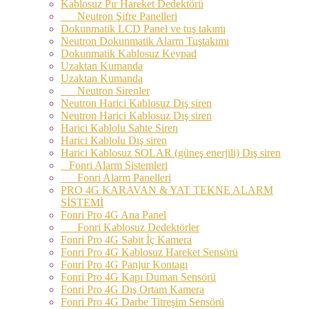
Kablosuz Pır Hareket Dedektörü
Neutron Şifre Panelleri
Dokunmatik LCD Panel ve tuş takımı
Neutron Dokunmatik Alarm Tuştakımı
Dokunmatik Kablosuz Keypad
Uzaktan Kumanda
Uzaktan Kumanda
Neutron Sirenler
Neutron Harici Kablosuz Dış siren
Neutron Harici Kablosuz Dış siren
Harici Kablolu Sahte Siren
Harici Kablolu Dış siren
Harici Kablosuz SOLAR (güneş enerjili) Dış siren
Fonri Alarm Sistemleri
Fonri Alarm Panelleri
PRO 4G KARAVAN & YAT TEKNE ALARM
SİSTEMİ
Fonri Pro 4G Ana Panel
Fonri Kablosuz Dedektörler
Fonri Pro 4G Sabit İç Kamera
Fonri Pro 4G Kablosuz Hareket Sensörü
Fonri Pro 4G Panjur Kontagı
Fonri Pro 4G Kapı Duman Sensörü
Fonri Pro 4G Dış Ortam Kamera
Fonri Pro 4G Darbe Titreşim Sensörü