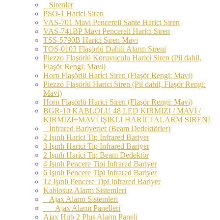
Sirenler
PSO-1 Harici Siren
VAS-701 Mavi Pencereli Sahte Harici Siren
VAS-741BP Mavi Pencereli Harici Siren
TSS-5790B Harici Siren Mavi
TOS-0103 Flaşörlü Dahili Alarm Sireni
Piezzo Flaşörlü Koruyuculu Harici Siren (Pil dahil,
Flaşör Rengi: Mavi)
Horn Flaşörlü Harici Siren (Flaşör Rengi: Mavi)
Piezzo Flaşörlü Harici Siren (Pil dahil, Flaşör Rengi:
Mavi)
Horn Flaşörlü Harici Siren (Flaşör Rengi: Mavi)
BGR-10 KABLOLU 48 LED KIRMIZI / MAVİ /
KIRMIZI+MAVİ IŞIKLI HARİCİ ALARM SİRENİ
İnfrared Bariyerler (Beam Dedektörler)
2 Işınlı Harici Tip Infrared Bariyer
3 Işınlı Harici Tip Infrared Bariyer
2 Işınlı Harici Tip Beam Dedektör
4 Işınlı Pencere Tipi Infrared Bariyer
6 Işınlı Pencere Tipi Infrared Bariyer
12 Işınlı Pencere Tipi Infrared Bariyer
Kablosuz Alarm Sistemleri
Ajax Alarm Sistemleri
Ajax Alarm Panelleri
Ajax Hub 2 Plus Alarm Paneli