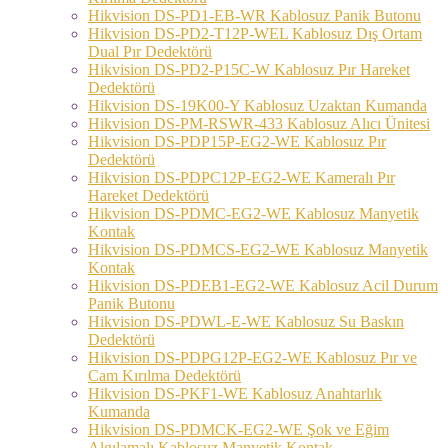
Hikvision DS-PD1-EB-WR Kablosuz Panik Butonu
Hikvision DS-PD2-T12P-WEL Kablosuz Dış Ortam
Dual Pır Dedektörü
Hikvision DS-PD2-P15C-W Kablosuz Pır Hareket
Dedektörü
Hikvision DS-19K00-Y Kablosuz Uzaktan Kumanda
Hikvision DS-PM-RSWR-433 Kablosuz Alıcı Ünitesi
Hikvision DS-PDP15P-EG2-WE Kablosuz Pır
Dedektörü
Hikvision DS-PDPC12P-EG2-WE Kameralı Pır
Hareket Dedektörü
Hikvision DS-PDMC-EG2-WE Kablosuz Manyetik
Kontak
Hikvision DS-PDMCS-EG2-WE Kablosuz Manyetik
Kontak
Hikvision DS-PDEB1-EG2-WE Kablosuz Acil Durum
Panik Butonu
Hikvision DS-PDWL-E-WE Kablosuz Su Baskın
Dedektörü
Hikvision DS-PDPG12P-EG2-WE Kablosuz Pır ve
Cam Kırılma Dedektörü
Hikvision DS-PKF1-WE Kablosuz Anahtarlık
Kumanda
Hikvision DS-PDMCK-EG2-WE Şok ve Eğim
Algılamalı Kablosuz Manyetik Kontak