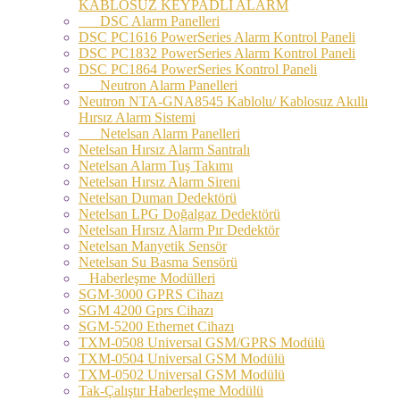
KABLOSUZ KEYPADLİ ALARM
DSC Alarm Panelleri
DSC PC1616 PowerSeries Alarm Kontrol Paneli
DSC PC1832 PowerSeries Alarm Kontrol Paneli
DSC PC1864 PowerSeries Kontrol Paneli
Neutron Alarm Panelleri
Neutron NTA-GNA8545 Kablolu/ Kablosuz Akıllı
Hırsız Alarm Sistemi
Netelsan Alarm Panelleri
Netelsan Hırsız Alarm Santralı
Netelsan Alarm Tuş Takımı
Netelsan Hırsız Alarm Sireni
Netelsan Duman Dedektörü
Netelsan LPG Doğalgaz Dedektörü
Netelsan Hırsız Alarm Pır Dedektör
Netelsan Manyetik Sensör
Netelsan Su Basma Sensörü
Haberleşme Modülleri
SGM-3000 GPRS Cihazı
SGM 4200 Gprs Cihazı
SGM-5200 Ethernet Cihazı
TXM-0508 Universal GSM/GPRS Modülü
TXM-0504 Universal GSM Modülü
TXM-0502 Universal GSM Modülü
Tak-Çalıştır Haberleşme Modülü