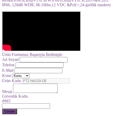
Renkli:0.005Lux@F1.6, B/W:0.001Lux@F1.6, H.265+&H.265,
IP66, 120dB WDR, IR:100m,12 VDC &PoE+,24 gizlilik maskesi
Ürün Formunuz Başarıyla İletilmiştir
Ad Soyad
Telefon
E-Mail
Konu
Ürün Kodu
Mesaj
Güvenlik Kodu
d9d3
Gönder