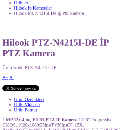
Ürünler
Hilook Ip Kameralar
Hilook Ptz-N4215I-De İp Ptz Kamera
Hilook PTZ-N4215I-DE İP
PTZ Kamera
Ürün Kodu
PTZ-N4215I-DE
A+
A-
Ürün Özellikleri
Ürün Videosu
Ürün Formu
2 MP 15x 4 inç EXIR PTZ IP Kamera
1/2.8" Progressive
CMOS, 1920x1080:25fps(P)/30fps(N),15X,