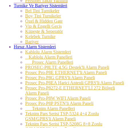
Personel Takip Yazılımı
Turnike Ve Bariyer Sistemleri
Bel Tipi Turnikeler
Boy Tipi Turnikeler
Özel & Hidden Gate
Vip & Engelli Geçiş
Küpeşte & Seperatör
Kelebek Turnike
Bariyer
Hırsız Alarm Sistemleri
Kablolu Alarm Sistemleri
Kablolu Alarm Panelleri
Prosec Alarm Panelleri
PROSEC-P8LTE 4.5G Destek'li Alarm Paneli
Prosec Pro-P8E ETHERNET'li Alarm Paneli
Prosec Pro-P8G GPRS'li Alarm Paneli
Prosec Pro-P8EA Harici Antenli GPRS'li Alarm Paneli
Prosec Pro-P8272-E ETHERNET'Lİ 272 Bölgeli
Alarm Paneli
Prosec Pro-P8W WIFI Alarm Paneli
Prosec Pro-P8P PSTN'li Alarm Paneli
Teknim Alarm Panelleri
Teknim Pars Serisi TSP-5324 4+4 Zonlu
GSM/GPRS'li Alarm Paneli
Teknim Pars Serisi TSP-5208G 8+8 Zonlu