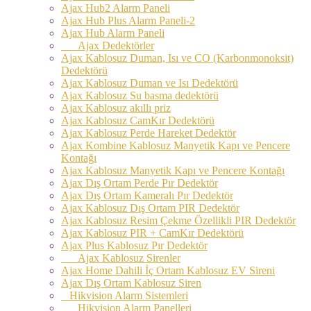
Ajax Hub2 Alarm Paneli
Ajax Hub Plus Alarm Paneli-2
Ajax Hub Alarm Paneli
Ajax Dedektörler
Ajax Kablosuz Duman, Isı ve CO (Karbonmonoksit)
Dedektörü
Ajax Kablosuz Duman ve Isı Dedektörü
Ajax Kablosuz Su basma dedektörü
Ajax Kablosuz akıllı priz
Ajax Kablosuz CamKır Dedektörü
Ajax Kablosuz Perde Hareket Dedektör
Ajax Kombine Kablosuz Manyetik Kapı ve Pencere
Kontağı
Ajax Kablosuz Manyetik Kapı ve Pencere Kontağı
Ajax Dış Ortam Perde Pır Dedektör
Ajax Dış Ortam Kameralı Pır Dedektör
Ajax Kablosuz Dış Ortam PIR Dedektör
Ajax Kablosuz Resim Çekme Özellikli PIR Dedektör
Ajax Kablosuz PIR + CamKır Dedektörü
Ajax Plus Kablosuz Pır Dedektör
Ajax Kablosuz Sirenler
Ajax Home Dahili İç Ortam Kablosuz EV Sireni
Ajax Dış Ortam Kablosuz Siren
Hikvision Alarm Sistemleri
Hikvision Alarm Panelleri