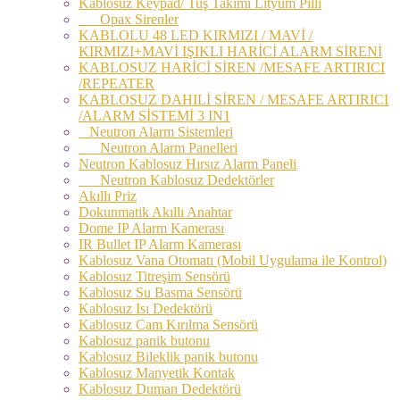
Kablosuz Keypad/ Tuş Takımı Lityum Pilli
Opax Sirenler
KABLOLU 48 LED KIRMIZI / MAVİ /
KIRMIZI+MAVİ IŞIKLI HARİCİ ALARM SİRENİ
KABLOSUZ HARİCİ SİREN /MESAFE ARTIRICI
/REPEATER
KABLOSUZ DAHILİ SİREN / MESAFE ARTIRICI
/ALARM SİSTEMİ 3 IN1
Neutron Alarm Sistemleri
Neutron Alarm Panelleri
Neutron Kablosuz Hırsız Alarm Paneli
Neutron Kablosuz Dedektörler
Akıllı Priz
Dokunmatik Akıllı Anahtar
Dome IP Alarm Kamerası
IR Bullet IP Alarm Kamerası
Kablosuz Vana Otomatı (Mobil Uygulama ile Kontrol)
Kablosuz Titreşim Sensörü
Kablosuz Su Basma Sensörü
Kablosuz Isı Dedektörü
Kablosuz Cam Kırılma Sensörü
Kablosuz panik butonu
Kablosuz Bileklik panik butonu
Kablosuz Manyetik Kontak
Kablosuz Duman Dedektörü