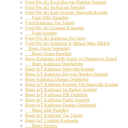
Fonri Pro 4G Evcil Hayvan Hareket Sensörü
Fonri Pro 4G Su Kaçagı Sensörü
Fonri Pro 4G Kapı Pencere Manyetik Kontak
Fonri Şifre Panelleri
Fonri Kablosuz Tuş Takımı
Fonri Pro 4G Uzaktan Kumanda
Fonri Sirenler
Fonri Pro 4G Kablosuz Dış Siren
Fonri Pro 4G Kablosuz İç Mekan Mini SİREN
Biges Alarm Sistemleri
Biges Alarm Panelleri
Biges Kablosuz Akıllı Alarm ve Otomasyon Paneli
Biges Kablosuz Dedektörler
Biges IoT Kablosuz Manyetik Kontak
Biges IoT Kablosuz Hayvan Hareket Sensörü
Biges Kablosuz Duman Dedektörü
Biges IoT Kablosuz Kepenk Tipi Manyetik Kontak
Biges IoT Kablosuz Su Baskın Sensörü
Biges IoT Kablosuz PIR Dedektör
Biges IoT Kablosuz Darbe Sensörü
Biges IoT Kablosuz Duman Dedektörü
Biges Şifre Panelleri
Biges IoT Kablosuz Tuş Takımı
Biges IoT Uzaktan Kumanda
Biges Sirenler