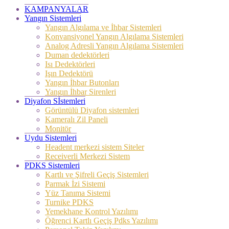
KAMPANYALAR
Yangın Sistemleri
Yangın Algılama ve İhbar Sistemleri
Konvansiyonel Yangın Algılama Sistemleri
Analog Adresli Yangın Algılama Sistemleri
Duman dedektörleri
Isı Dedektörleri
Işın Dedektörü
Yangın İhbar Butonları
Yangın İhbar Sirenleri
Diyafon Sİstemleri
Görüntülü Diyafon sistemleri
Kameralı Zil Paneli
Monitör
Uydu Sistemleri
Headent merkezi sistem Siteler
Receiverli Merkezi Sistem
PDKS Sistemleri
Kartlı ve Şifreli Geçiş Sistemleri
Parmak İzi Sistemi
Yüz Tanıma Sistemi
Turnike PDKS
Yemekhane Kontrol Yazılımı
Öğrenci Kartlı Geçiş Pdks Yazılımı