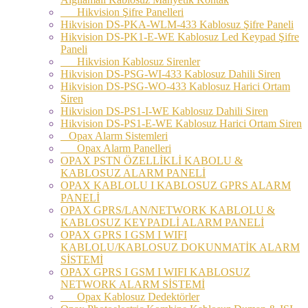
Hikvision Şifre Panelleri
Hikvision DS-PKA-WLM-433 Kablosuz Şifre Paneli
Hikvision DS-PK1-E-WE Kablosuz Led Keypad Şifre
Paneli
Hikvision Kablosuz Sirenler
Hikvision DS-PSG-WI-433 Kablosuz Dahili Siren
Hikvision DS-PSG-WO-433 Kablosuz Harici Ortam
Siren
Hikvision DS-PS1-I-WE Kablosuz Dahili Siren
Hikvision DS-PS1-E-WE Kablosuz Harici Ortam Siren
Opax Alarm Sistemleri
Opax Alarm Panelleri
OPAX PSTN ÖZELLİKLİ KABOLU &
KABLOSUZ ALARM PANELİ
OPAX KABLOLU I KABLOSUZ GPRS ALARM
PANELİ
OPAX GPRS/LAN/NETWORK KABLOLU &
KABLOSUZ KEYPADLİ ALARM PANELİ
OPAX GPRS I GSM I WIFI
KABLOLU/KABLOSUZ DOKUNMATİK ALARM
SİSTEMİ
OPAX GPRS I GSM I WIFI KABLOSUZ
NETWORK ALARM SİSTEMİ
Opax Kablosuz Dedektörler