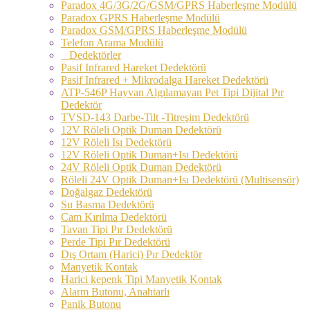
Paradox 4G/3G/2G/GSM/GPRS Haberleşme Modülü
Paradox GPRS Haberleşme Modülü
Paradox GSM/GPRS Haberleşme Modülü
Telefon Arama Modülü
Dedektörler
Pasif Infrared Hareket Dedektörü
Pasif Infrared + Mikrodalga Hareket Dedektörü
ATP-546P Hayvan Algılamayan Pet Tipi Dijital Pır
Dedektör
TVSD-143 Darbe-Tilt -Titreşim Dedektörü
12V Röleli Optik Duman Dedektörü
12V Röleli Isı Dedektörü
12V Röleli Optik Duman+Isı Dedektörü
24V Röleli Optik Duman Dedektörü
Röleli 24V Optik Duman+Isı Dedektörü (Multisensör)
Doğalgaz Dedektörü
Su Basma Dedektörü
Cam Kırılma Dedektörü
Tavan Tipi Pır Dedektörü
Perde Tipi Pır Dedektörü
Dış Ortam (Harici) Pır Dedektör
Manyetik Kontak
Harici kepenk Tipi Manyetik Kontak
Alarm Butonu, Anahtarlı
Panik Butonu