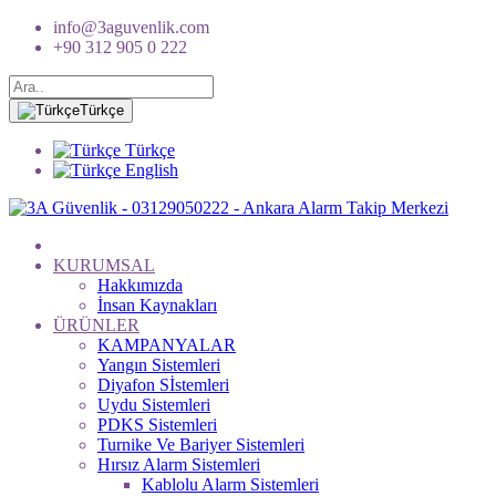
info@3aguvenlik.com
+90 312 905 0 222
Türkçe
Türkçe
English
KURUMSAL
Hakkımızda
İnsan Kaynakları
ÜRÜNLER
KAMPANYALAR
Yangın Sistemleri
Diyafon Sİstemleri
Uydu Sistemleri
PDKS Sistemleri
Turnike Ve Bariyer Sistemleri
Hırsız Alarm Sistemleri
Kablolu Alarm Sistemleri