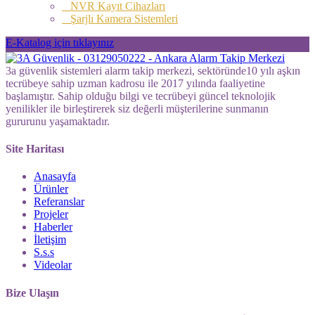
NVR Kayıt Cihazları
Şarjlı Kamera Sistemleri
E-Katalog için tıklayınız
3a güvenlik sistemleri alarm takip merkezi, sektöründe10 yılı aşkın
tecrübeye sahip uzman kadrosu ile 2017 yılında faaliyetine
başlamıştır. Sahip olduğu bilgi ve tecrübeyi güncel teknolojik
yenilikler ile birleştirerek siz değerli müşterilerine sunmanın
gururunu yaşamaktadır.
Site Haritası
Anasayfa
Ürünler
Referanslar
Projeler
Haberler
İletişim
S.s.s
Videolar
Bize Ulaşın