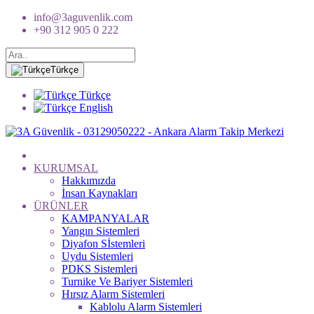
info@3aguvenlik.com
+90 312 905 0 222
Türkçe
Türkçe
English
KURUMSAL
Hakkımızda
İnsan Kaynakları
ÜRÜNLER
KAMPANYALAR
Yangın Sistemleri
Diyafon Sİstemleri
Uydu Sistemleri
PDKS Sistemleri
Turnike Ve Bariyer Sistemleri
Hırsız Alarm Sistemleri
Kablolu Alarm Sistemleri