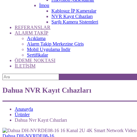
İmou
Kablosuz İP Kameralar
NVR Kayıt Cihazları
Şarjlı Kamera Sistemleri
REFERANSLAR
ALARM TAKİP
Açıklama
Alarm Takip Merkezine Giriş
Mobil Uygulama İndir
Sertifikalar
ÖDEME NOKTASI
İLETİŞİM
Dahua NVR Kayıt Cıhazları
Anasayfa
Ürünler
Dahua Nvr Kayıt Cıhazları
Dahua DH-NVRDE08-16 ...