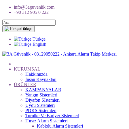
info@3aguvenlik.com
+90 312 905 0 222
Türkçe
Türkçe
English
KURUMSAL
Hakkımızda
İnsan Kaynakları
ÜRÜNLER
KAMPANYALAR
Yangın Sistemleri
Diyafon Sİstemleri
Uydu Sistemleri
PDKS Sistemleri
Turnike Ve Bariyer Sistemleri
Hırsız Alarm Sistemleri
Kablolu Alarm Sistemleri