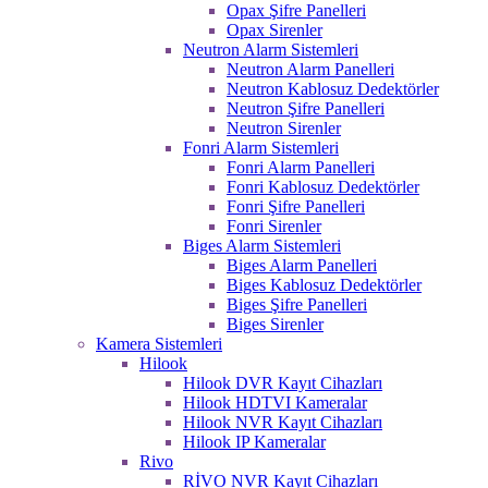
Opax Şifre Panelleri
Opax Sirenler
Neutron Alarm Sistemleri
Neutron Alarm Panelleri
Neutron Kablosuz Dedektörler
Neutron Şifre Panelleri
Neutron Sirenler
Fonri Alarm Sistemleri
Fonri Alarm Panelleri
Fonri Kablosuz Dedektörler
Fonri Şifre Panelleri
Fonri Sirenler
Biges Alarm Sistemleri
Biges Alarm Panelleri
Biges Kablosuz Dedektörler
Biges Şifre Panelleri
Biges Sirenler
Kamera Sistemleri
Hilook
Hilook DVR Kayıt Cihazları
Hilook HDTVI Kameralar
Hilook NVR Kayıt Cihazları
Hilook IP Kameralar
Rivo
RİVO NVR Kayıt Cihazları