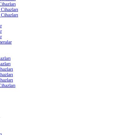
ihazları
Cihazları
Cihazları
r
r
r
ralar
zları
zları
hazları
hazları
hazları
ihazları
ı