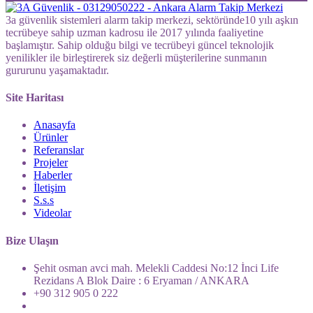
3a güvenlik sistemleri alarm takip merkezi, sektöründe10 yılı aşkın
tecrübeye sahip uzman kadrosu ile 2017 yılında faaliyetine
başlamıştır. Sahip olduğu bilgi ve tecrübeyi güncel teknolojik
yenilikler ile birleştirerek siz değerli müşterilerine sunmanın
gururunu yaşamaktadır.
Site Haritası
Anasayfa
Ürünler
Referanslar
Projeler
Haberler
İletişim
S.s.s
Videolar
Bize Ulaşın
Şehit osman avci mah. Melekli Caddesi No:12 İnci Life
Rezidans A Blok Daire : 6 Eryaman / ANKARA
+90 312 905 0 222