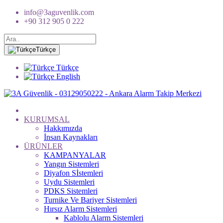
info@3aguvenlik.com
+90 312 905 0 222
Türkçe
Türkçe
English
KURUMSAL
Hakkımızda
İnsan Kaynakları
ÜRÜNLER
KAMPANYALAR
Yangın Sistemleri
Diyafon Sİstemleri
Uydu Sistemleri
PDKS Sistemleri
Turnike Ve Bariyer Sistemleri
Hırsız Alarm Sistemleri
Kablolu Alarm Sistemleri