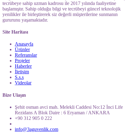
tecrübeye sahip uzman kadrosu ile 2017 yılında faaliyetine
başlamıştır. Sahip olduğu bilgi ve tecrübeyi güncel teknolojik
yenilikler ile birleştirerek siz değerli müşterilerine sunmanın
gururunu yaşamaktadır.
Site Haritası
Anasayfa
Ürünler
Referanslar
Projeler
Haberler
İletişim
S.s.s
Videolar
Bize Ulaşın
Şehit osman avci mah. Melekli Caddesi No:12 İnci Life
Rezidans A Blok Daire : 6 Eryaman / ANKARA
+90 312 905 0 222
info@3aguvenlik.com