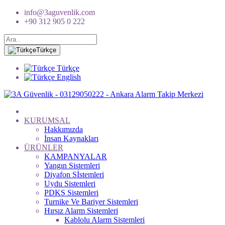
info@3aguvenlik.com
+90 312 905 0 222
Türkçe
Türkçe
English
KURUMSAL
Hakkımızda
İnsan Kaynakları
ÜRÜNLER
KAMPANYALAR
Yangın Sistemleri
Diyafon Sİstemleri
Uydu Sistemleri
PDKS Sistemleri
Turnike Ve Bariyer Sistemleri
Hırsız Alarm Sistemleri
Kablolu Alarm Sistemleri