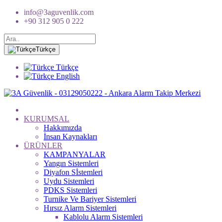
info@3aguvenlik.com
+90 312 905 0 222
Türkçe
Türkçe
English
KURUMSAL
Hakkımızda
İnsan Kaynakları
ÜRÜNLER
KAMPANYALAR
Yangın Sistemleri
Diyafon Sİstemleri
Uydu Sistemleri
PDKS Sistemleri
Turnike Ve Bariyer Sistemleri
Hırsız Alarm Sistemleri
Kablolu Alarm Sistemleri