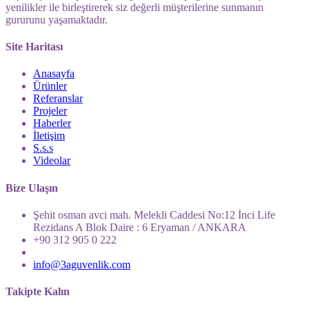
yenilikler ile birleştirerek siz değerli müşterilerine sunmanın
gururunu yaşamaktadır.
Site Haritası
Anasayfa
Ürünler
Referanslar
Projeler
Haberler
İletişim
S.s.s
Videolar
Bize Ulaşın
Şehit osman avci mah. Melekli Caddesi No:12 İnci Life
Rezidans A Blok Daire : 6 Eryaman / ANKARA
+90 312 905 0 222
info@3aguvenlik.com
Takipte Kalın