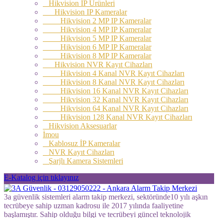
Hikvision IP Ürünleri
Hikvision IP Kameralar
Hikvision 2 MP IP Kameralar
Hikvision 4 MP IP Kameralar
Hikvision 5 MP IP Kameralar
Hikvision 6 MP IP Kameralar
Hikvision 8 MP IP Kameralar
Hikvision NVR Kayıt Cihazları
Hikvision 4 Kanal NVR Kayıt Cihazları
Hikvision 8 Kanal NVR Kayıt Cihazları
Hikvision 16 Kanal NVR Kayıt Cihazları
Hikvision 32 Kanal NVR Kayıt Cihazları
Hikvision 64 Kanal NVR Kayıt Cihazları
Hikvision 128 Kanal NVR Kayıt Cihazları
Hikvision Aksesuarlar
İmou
Kablosuz İP Kameralar
NVR Kayıt Cihazları
Şarjlı Kamera Sistemleri
E-Katalog için tıklayınız
3a güvenlik sistemleri alarm takip merkezi, sektöründe10 yılı aşkın
tecrübeye sahip uzman kadrosu ile 2017 yılında faaliyetine
başlamıştır. Sahip olduğu bilgi ve tecrübeyi güncel teknolojik