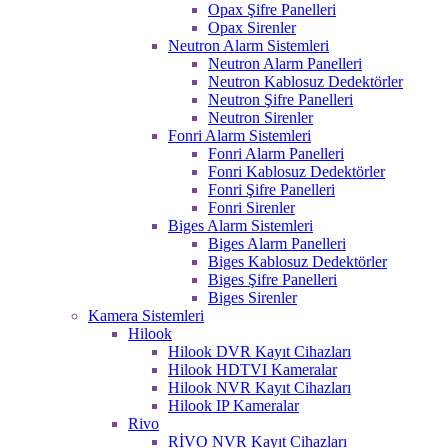
Opax Şifre Panelleri
Opax Sirenler
Neutron Alarm Sistemleri
Neutron Alarm Panelleri
Neutron Kablosuz Dedektörler
Neutron Şifre Panelleri
Neutron Sirenler
Fonri Alarm Sistemleri
Fonri Alarm Panelleri
Fonri Kablosuz Dedektörler
Fonri Şifre Panelleri
Fonri Sirenler
Biges Alarm Sistemleri
Biges Alarm Panelleri
Biges Kablosuz Dedektörler
Biges Şifre Panelleri
Biges Sirenler
Kamera Sistemleri
Hilook
Hilook DVR Kayıt Cihazları
Hilook HDTVI Kameralar
Hilook NVR Kayıt Cihazları
Hilook IP Kameralar
Rivo
RİVO NVR Kayıt Cihazları