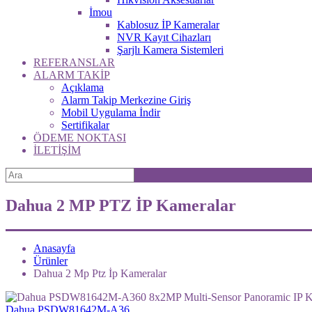
İmou
Kablosuz İP Kameralar
NVR Kayıt Cihazları
Şarjlı Kamera Sistemleri
REFERANSLAR
ALARM TAKİP
Açıklama
Alarm Takip Merkezine Giriş
Mobil Uygulama İndir
Sertifikalar
ÖDEME NOKTASI
İLETİŞİM
Dahua 2 MP PTZ İP Kameralar
Anasayfa
Ürünler
Dahua 2 Mp Ptz İp Kameralar
Dahua PSDW81642M-A36...