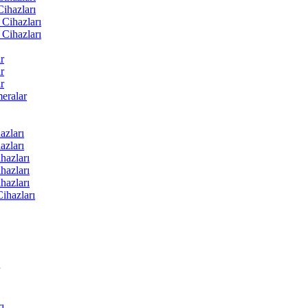
ihazları
Cihazları
Cihazları
r
r
r
ralar
zları
zları
hazları
hazları
hazları
ihazları
ı