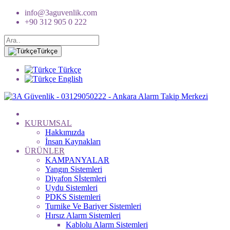
info@3aguvenlik.com
+90 312 905 0 222
Türkçe
Türkçe
English
KURUMSAL
Hakkımızda
İnsan Kaynakları
ÜRÜNLER
KAMPANYALAR
Yangın Sistemleri
Diyafon Sİstemleri
Uydu Sistemleri
PDKS Sistemleri
Turnike Ve Bariyer Sistemleri
Hırsız Alarm Sistemleri
Kablolu Alarm Sistemleri