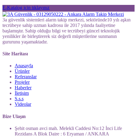
E-Katalog için tıklayınız
3a güvenlik sistemleri alarm takip merkezi, sektöründe10 yılı aşkın
tecrübeye sahip uzman kadrosu ile 2017 yılında faaliyetine
başlamıştır. Sahip olduğu bilgi ve tecrübeyi güncel teknolojik
yenilikler ile birleştirerek siz değerli müşterilerine sunmanın
gururunu yaşamaktadır.
Site Haritası
Anasayfa
Ürünler
Referanslar
Projeler
Haberler
İletişim
S.s.s
Videolar
Bize Ulaşın
Şehit osman avci mah. Melekli Caddesi No:12 İnci Life
Rezidans A Blok Daire : 6 Eryaman / ANKARA