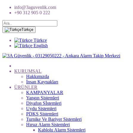
info@3aguvenlik.com
+90 312 905 0 222
Türkçe
Türkçe
English
KURUMSAL
Hakkımızda
İnsan Kaynakları
ÜRÜNLER
KAMPANYALAR
Yangın Sistemleri
Diyafon Sİstemleri
Uydu Sistemleri
PDKS Sistemleri
Turnike Ve Bariyer Sistemleri
Hırsız Alarm Sistemleri
Kablolu Alarm Sistemleri