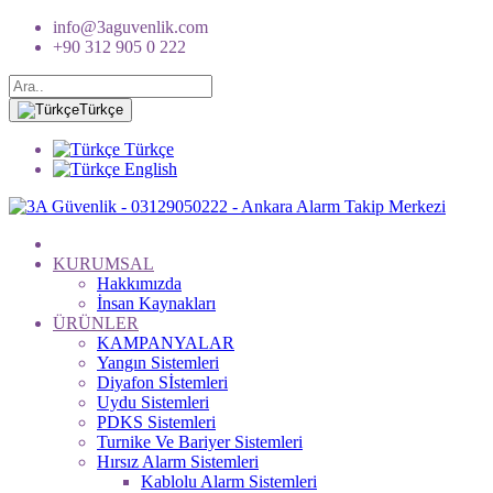
info@3aguvenlik.com
+90 312 905 0 222
Türkçe
Türkçe
English
KURUMSAL
Hakkımızda
İnsan Kaynakları
ÜRÜNLER
KAMPANYALAR
Yangın Sistemleri
Diyafon Sİstemleri
Uydu Sistemleri
PDKS Sistemleri
Turnike Ve Bariyer Sistemleri
Hırsız Alarm Sistemleri
Kablolu Alarm Sistemleri