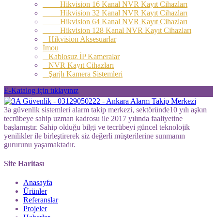
Hikvision 16 Kanal NVR Kayıt Cihazları
Hikvision 32 Kanal NVR Kayıt Cihazları
Hikvision 64 Kanal NVR Kayıt Cihazları
Hikvision 128 Kanal NVR Kayıt Cihazları
Hikvision Aksesuarlar
İmou
Kablosuz İP Kameralar
NVR Kayıt Cihazları
Şarjlı Kamera Sistemleri
E-Katalog için tıklayınız
3a güvenlik sistemleri alarm takip merkezi, sektöründe10 yılı aşkın
tecrübeye sahip uzman kadrosu ile 2017 yılında faaliyetine
başlamıştır. Sahip olduğu bilgi ve tecrübeyi güncel teknolojik
yenilikler ile birleştirerek siz değerli müşterilerine sunmanın
gururunu yaşamaktadır.
Site Haritası
Anasayfa
Ürünler
Referanslar
Projeler