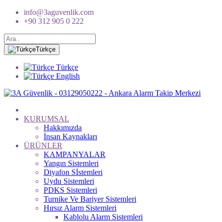
info@3aguvenlik.com
+90 312 905 0 222
Türkçe
Türkçe
English
KURUMSAL
Hakkımızda
İnsan Kaynakları
ÜRÜNLER
KAMPANYALAR
Yangın Sistemleri
Diyafon Sİstemleri
Uydu Sistemleri
PDKS Sistemleri
Turnike Ve Bariyer Sistemleri
Hırsız Alarm Sistemleri
Kablolu Alarm Sistemleri