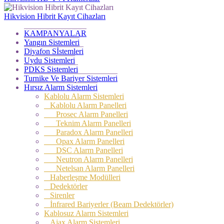
Hikvision Hibrit Kayıt Cihazları
KAMPANYALAR
Yangın Sistemleri
Diyafon Sİstemleri
Uydu Sistemleri
PDKS Sistemleri
Turnike Ve Bariyer Sistemleri
Hırsız Alarm Sistemleri
Kablolu Alarm Sistemleri
Kablolu Alarm Panelleri
Prosec Alarm Panelleri
Teknim Alarm Panelleri
Paradox Alarm Panelleri
Opax Alarm Panelleri
DSC Alarm Panelleri
Neutron Alarm Panelleri
Netelsan Alarm Panelleri
Haberleşme Modülleri
Dedektörler
Sirenler
İnfrared Bariyerler (Beam Dedektörler)
Kablosuz Alarm Sistemleri
Ajax Alarm Sistemleri