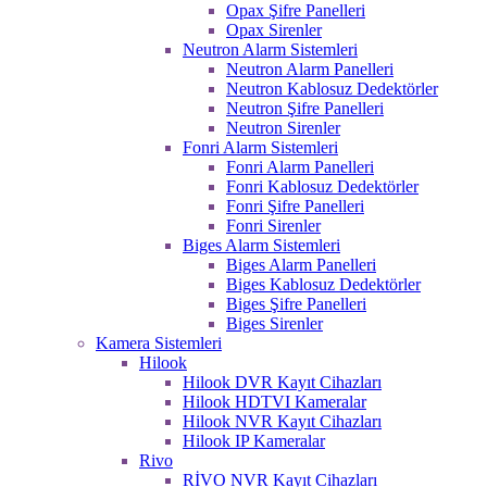
Opax Şifre Panelleri
Opax Sirenler
Neutron Alarm Sistemleri
Neutron Alarm Panelleri
Neutron Kablosuz Dedektörler
Neutron Şifre Panelleri
Neutron Sirenler
Fonri Alarm Sistemleri
Fonri Alarm Panelleri
Fonri Kablosuz Dedektörler
Fonri Şifre Panelleri
Fonri Sirenler
Biges Alarm Sistemleri
Biges Alarm Panelleri
Biges Kablosuz Dedektörler
Biges Şifre Panelleri
Biges Sirenler
Kamera Sistemleri
Hilook
Hilook DVR Kayıt Cihazları
Hilook HDTVI Kameralar
Hilook NVR Kayıt Cihazları
Hilook IP Kameralar
Rivo
RİVO NVR Kayıt Cihazları