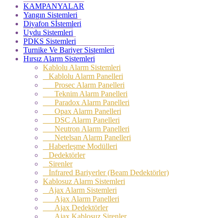
KAMPANYALAR
Yangın Sistemleri
Diyafon Sİstemleri
Uydu Sistemleri
PDKS Sistemleri
Turnike Ve Bariyer Sistemleri
Hırsız Alarm Sistemleri
Kablolu Alarm Sistemleri
Kablolu Alarm Panelleri
Prosec Alarm Panelleri
Teknim Alarm Panelleri
Paradox Alarm Panelleri
Opax Alarm Panelleri
DSC Alarm Panelleri
Neutron Alarm Panelleri
Netelsan Alarm Panelleri
Haberleşme Modülleri
Dedektörler
Sirenler
İnfrared Bariyerler (Beam Dedektörler)
Kablosuz Alarm Sistemleri
Ajax Alarm Sistemleri
Ajax Alarm Panelleri
Ajax Dedektörler
Ajax Kablosuz Sirenler