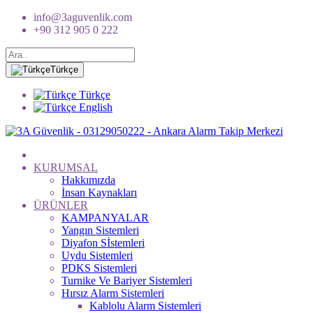
info@3aguvenlik.com
+90 312 905 0 222
Türkçe
Türkçe
English
KURUMSAL
Hakkımızda
İnsan Kaynakları
ÜRÜNLER
KAMPANYALAR
Yangın Sistemleri
Diyafon Sİstemleri
Uydu Sistemleri
PDKS Sistemleri
Turnike Ve Bariyer Sistemleri
Hırsız Alarm Sistemleri
Kablolu Alarm Sistemleri