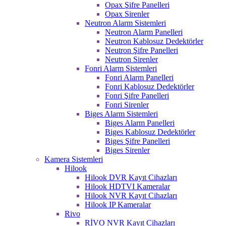
Opax Şifre Panelleri
Opax Sirenler
Neutron Alarm Sistemleri
Neutron Alarm Panelleri
Neutron Kablosuz Dedektörler
Neutron Şifre Panelleri
Neutron Sirenler
Fonri Alarm Sistemleri
Fonri Alarm Panelleri
Fonri Kablosuz Dedektörler
Fonri Şifre Panelleri
Fonri Sirenler
Biges Alarm Sistemleri
Biges Alarm Panelleri
Biges Kablosuz Dedektörler
Biges Şifre Panelleri
Biges Sirenler
Kamera Sistemleri
Hilook
Hilook DVR Kayıt Cihazları
Hilook HDTVI Kameralar
Hilook NVR Kayıt Cihazları
Hilook IP Kameralar
Rivo
RİVO NVR Kayıt Cihazları