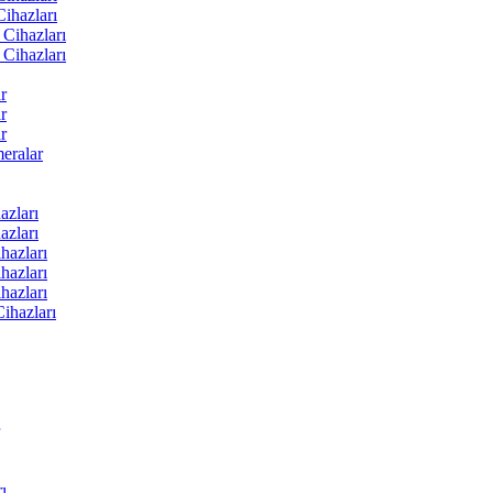
ihazları
Cihazları
Cihazları
r
r
r
ralar
zları
zları
hazları
hazları
hazları
ihazları
ı