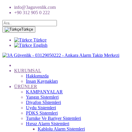
info@3aguvenlik.com
+90 312 905 0 222
Türkçe
Türkçe
English
KURUMSAL
Hakkımızda
İnsan Kaynakları
ÜRÜNLER
KAMPANYALAR
Yangın Sistemleri
Diyafon Sİstemleri
Uydu Sistemleri
PDKS Sistemleri
Turnike Ve Bariyer Sistemleri
Hırsız Alarm Sistemleri
Kablolu Alarm Sistemleri