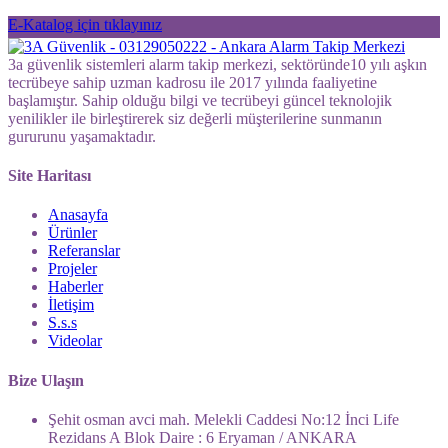
E-Katalog için tıklayınız
3a güvenlik sistemleri alarm takip merkezi, sektöründe10 yılı aşkın
tecrübeye sahip uzman kadrosu ile 2017 yılında faaliyetine
başlamıştır. Sahip olduğu bilgi ve tecrübeyi güncel teknolojik
yenilikler ile birleştirerek siz değerli müşterilerine sunmanın
gururunu yaşamaktadır.
Site Haritası
Anasayfa
Ürünler
Referanslar
Projeler
Haberler
İletişim
S.s.s
Videolar
Bize Ulaşın
Şehit osman avci mah. Melekli Caddesi No:12 İnci Life
Rezidans A Blok Daire : 6 Eryaman / ANKARA