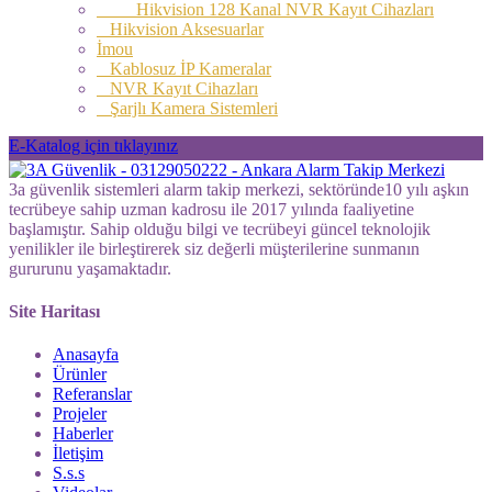
Hikvision 128 Kanal NVR Kayıt Cihazları
Hikvision Aksesuarlar
İmou
Kablosuz İP Kameralar
NVR Kayıt Cihazları
Şarjlı Kamera Sistemleri
E-Katalog için tıklayınız
3a güvenlik sistemleri alarm takip merkezi, sektöründe10 yılı aşkın
tecrübeye sahip uzman kadrosu ile 2017 yılında faaliyetine
başlamıştır. Sahip olduğu bilgi ve tecrübeyi güncel teknolojik
yenilikler ile birleştirerek siz değerli müşterilerine sunmanın
gururunu yaşamaktadır.
Site Haritası
Anasayfa
Ürünler
Referanslar
Projeler
Haberler
İletişim
S.s.s