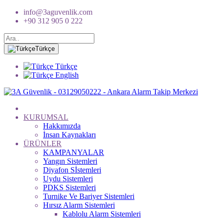
info@3aguvenlik.com
+90 312 905 0 222
Türkçe
Türkçe
English
KURUMSAL
Hakkımızda
İnsan Kaynakları
ÜRÜNLER
KAMPANYALAR
Yangın Sistemleri
Diyafon Sİstemleri
Uydu Sistemleri
PDKS Sistemleri
Turnike Ve Bariyer Sistemleri
Hırsız Alarm Sistemleri
Kablolu Alarm Sistemleri