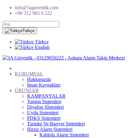
info@3aguvenlik.com
+90 312 905 0 222
Türkçe
Türkçe
English
KURUMSAL
Hakkımızda
İnsan Kaynakları
ÜRÜNLER
KAMPANYALAR
Yangın Sistemleri
Diyafon Sİstemleri
Uydu Sistemleri
PDKS Sistemleri
Turnike Ve Bariyer Sistemleri
Hırsız Alarm Sistemleri
Kablolu Alarm Sistemleri