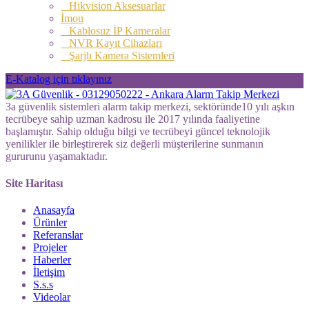
Hikvision Aksesuarlar
İmou
Kablosuz İP Kameralar
NVR Kayıt Cihazları
Şarjlı Kamera Sistemleri
E-Katalog için tıklayınız
3a güvenlik sistemleri alarm takip merkezi, sektöründe10 yılı aşkın
tecrübeye sahip uzman kadrosu ile 2017 yılında faaliyetine
başlamıştır. Sahip olduğu bilgi ve tecrübeyi güncel teknolojik
yenilikler ile birleştirerek siz değerli müşterilerine sunmanın
gururunu yaşamaktadır.
Site Haritası
Anasayfa
Ürünler
Referanslar
Projeler
Haberler
İletişim
S.s.s
Videolar