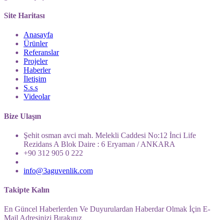
Site Haritası
Anasayfa
Ürünler
Referanslar
Projeler
Haberler
İletişim
S.s.s
Videolar
Bize Ulaşın
Şehit osman avci mah. Melekli Caddesi No:12 İnci Life
Rezidans A Blok Daire : 6 Eryaman / ANKARA
+90 312 905 0 222
info@3aguvenlik.com
Takipte Kalın
En Güncel Haberlerden Ve Duyurulardan Haberdar Olmak İçin E-
Mail Adresinizi Bırakınız