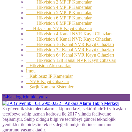
Hikvision 2 MP IP Kameralar
Hikvision 4 MP IP Kameralar
Hikvision 5 MP IP Kameralar
Hikvision 6 MP IP Kameralar
Hikvision 8 MP IP Kameralar
Hikvision NVR Kayıt Cihazları
Hikvision 4 Kanal NVR Kayıt Cihazları
Hikvision 8 Kanal NVR Kayıt Cihazları
Hikvision 16 Kanal NVR Kayıt Cihazları
Hikvision 32 Kanal NVR Kayıt Cihazları
Hikvision 64 Kanal NVR Kayıt Cihazları
Hikvision 128 Kanal NVR Kayıt Cihazları
Hikvision Aksesuarlar
İmou
Kablosuz İP Kameralar
NVR Kayıt Cihazları
Şarjlı Kamera Sistemleri
E-Katalog için tıklayınız
3a güvenlik sistemleri alarm takip merkezi, sektöründe10 yılı aşkın
tecrübeye sahip uzman kadrosu ile 2017 yılında faaliyetine
başlamıştır. Sahip olduğu bilgi ve tecrübeyi güncel teknolojik
yenilikler ile birleştirerek siz değerli müşterilerine sunmanın
gururunu yaşamaktadır.