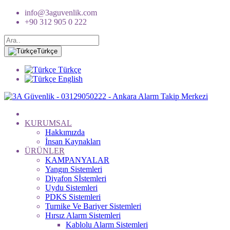
info@3aguvenlik.com
+90 312 905 0 222
Türkçe
Türkçe
English
KURUMSAL
Hakkımızda
İnsan Kaynakları
ÜRÜNLER
KAMPANYALAR
Yangın Sistemleri
Diyafon Sİstemleri
Uydu Sistemleri
PDKS Sistemleri
Turnike Ve Bariyer Sistemleri
Hırsız Alarm Sistemleri
Kablolu Alarm Sistemleri