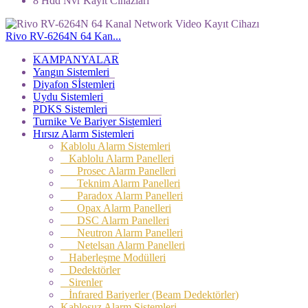
8 Hdd Nvr Kayıt Cihazları
Rivo RV-6264N 64 Kan...
KAMPANYALAR
Yangın Sistemleri
Diyafon Sİstemleri
Uydu Sistemleri
PDKS Sistemleri
Turnike Ve Bariyer Sistemleri
Hırsız Alarm Sistemleri
Kablolu Alarm Sistemleri
Kablolu Alarm Panelleri
Prosec Alarm Panelleri
Teknim Alarm Panelleri
Paradox Alarm Panelleri
Opax Alarm Panelleri
DSC Alarm Panelleri
Neutron Alarm Panelleri
Netelsan Alarm Panelleri
Haberleşme Modülleri
Dedektörler
Sirenler
İnfrared Bariyerler (Beam Dedektörler)
Kablosuz Alarm Sistemleri