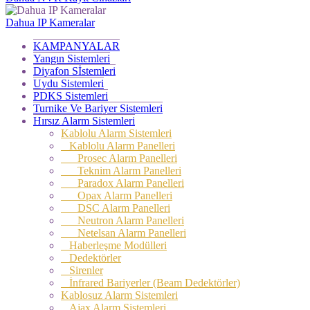
Dahua IP Kameralar
KAMPANYALAR
Yangın Sistemleri
Diyafon Sİstemleri
Uydu Sistemleri
PDKS Sistemleri
Turnike Ve Bariyer Sistemleri
Hırsız Alarm Sistemleri
Kablolu Alarm Sistemleri
Kablolu Alarm Panelleri
Prosec Alarm Panelleri
Teknim Alarm Panelleri
Paradox Alarm Panelleri
Opax Alarm Panelleri
DSC Alarm Panelleri
Neutron Alarm Panelleri
Netelsan Alarm Panelleri
Haberleşme Modülleri
Dedektörler
Sirenler
İnfrared Bariyerler (Beam Dedektörler)
Kablosuz Alarm Sistemleri
Ajax Alarm Sistemleri