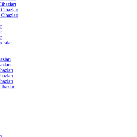
ihazları
Cihazları
Cihazları
r
r
r
ralar
zları
zları
hazları
hazları
hazları
ihazları
ı