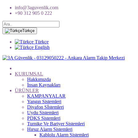
info@3aguvenlik.com
+90 312 905 0 222
Türkçe
Türkçe
English
KURUMSAL
Hakkımızda
İnsan Kaynakları
ÜRÜNLER
KAMPANYALAR
Yangın Sistemleri
Diyafon Sİstemleri
Uydu Sistemleri
PDKS Sistemleri
Turnike Ve Bariyer Sistemleri
Hırsız Alarm Sistemleri
Kablolu Alarm Sistemleri