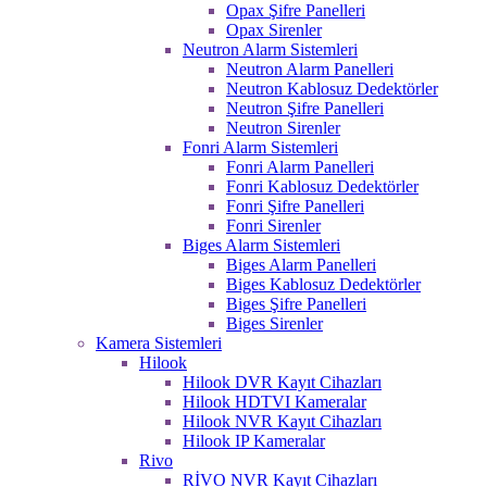
Opax Şifre Panelleri
Opax Sirenler
Neutron Alarm Sistemleri
Neutron Alarm Panelleri
Neutron Kablosuz Dedektörler
Neutron Şifre Panelleri
Neutron Sirenler
Fonri Alarm Sistemleri
Fonri Alarm Panelleri
Fonri Kablosuz Dedektörler
Fonri Şifre Panelleri
Fonri Sirenler
Biges Alarm Sistemleri
Biges Alarm Panelleri
Biges Kablosuz Dedektörler
Biges Şifre Panelleri
Biges Sirenler
Kamera Sistemleri
Hilook
Hilook DVR Kayıt Cihazları
Hilook HDTVI Kameralar
Hilook NVR Kayıt Cihazları
Hilook IP Kameralar
Rivo
RİVO NVR Kayıt Cihazları