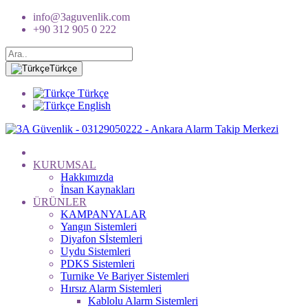
info@3aguvenlik.com
+90 312 905 0 222
Türkçe
Türkçe
English
KURUMSAL
Hakkımızda
İnsan Kaynakları
ÜRÜNLER
KAMPANYALAR
Yangın Sistemleri
Diyafon Sİstemleri
Uydu Sistemleri
PDKS Sistemleri
Turnike Ve Bariyer Sistemleri
Hırsız Alarm Sistemleri
Kablolu Alarm Sistemleri