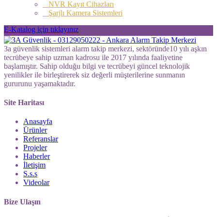
NVR Kayıt Cihazları
Şarjlı Kamera Sistemleri
E-Katalog için tıklayınız
3a güvenlik sistemleri alarm takip merkezi, sektöründe10 yılı aşkın
tecrübeye sahip uzman kadrosu ile 2017 yılında faaliyetine
başlamıştır. Sahip olduğu bilgi ve tecrübeyi güncel teknolojik
yenilikler ile birleştirerek siz değerli müşterilerine sunmanın
gururunu yaşamaktadır.
Site Haritası
Anasayfa
Ürünler
Referanslar
Projeler
Haberler
İletişim
S.s.s
Videolar
Bize Ulaşın