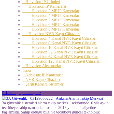
Hikvision IP Ürünleri
Hikvision IP Kameralar
Hikvision 2 MP IP Kameralar
Hikvision 4 MP IP Kameralar
Hikvision 5 MP IP Kameralar
Hikvision 6 MP IP Kameralar
Hikvision 8 MP IP Kameralar
Hikvision NVR Kayıt Cihazları
Hikvision 4 Kanal NVR Kayıt Cihazları
Hikvision 8 Kanal NVR Kayıt Cihazları
Hikvision 16 Kanal NVR Kayıt Cihazları
Hikvision 32 Kanal NVR Kayıt Cihazları
Hikvision 64 Kanal NVR Kayıt Cihazları
Hikvision 128 Kanal NVR Kayıt Cihazları
Hikvision Aksesuarlar
İmou
Kablosuz İP Kameralar
NVR Kayıt Cihazları
Şarjlı Kamera Sistemleri
E-Katalog için tıklayınız
3a güvenlik sistemleri alarm takip merkezi, sektöründe10 yılı aşkın
tecrübeye sahip uzman kadrosu ile 2017 yılında faaliyetine
başlamıştır. Sahip olduğu bilgi ve tecrübeyi güncel teknolojik