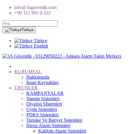
info@3aguvenlik.com
+90 312 905 0 222
Türkçe
Türkçe
English
KURUMSAL
Hakkımızda
İnsan Kaynakları
ÜRÜNLER
KAMPANYALAR
Yangın Sistemleri
Diyafon Sİstemleri
Uydu Sistemleri
PDKS Sistemleri
Turnike Ve Bariyer Sistemleri
Hırsız Alarm Sistemleri
Kablolu Alarm Sistemleri