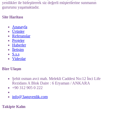
yenilikler ile birleştirerek siz değerli müşterilerine sunmanın
gururunu yaşamaktadır.
Site Haritası
Anasayfa
Ürünler
Referanslar
Projeler
Haberler
İletişim
S.s.s
Videolar
Bize Ulaşın
Şehit osman avci mah. Melekli Caddesi No:12 İnci Life
Rezidans A Blok Daire : 6 Eryaman / ANKARA
+90 312 905 0 222
info@3aguvenlik.com
Takipte Kalın