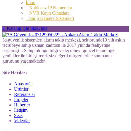
İmou
Kablosuz İP Kameralar
NVR Kayıt Cihazları
Şarjlı Kamera Sistemleri
E-Katalog için tıklayınız
3a güvenlik sistemleri alarm takip merkezi, sektöründe10 yılı aşkın
tecrübeye sahip uzman kadrosu ile 2017 yılında faaliyetine
başlamıştır. Sahip olduğu bilgi ve tecrübeyi güncel teknolojik
yenilikler ile birleştirerek siz değerli müşterilerine sunmanın
gururunu yaşamaktadır.
Site Haritası
Anasayfa
Ürünler
Referanslar
Projeler
Haberler
İletişim
S.s.s
Videolar