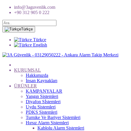
info@3aguvenlik.com
+90 312 905 0 222
Türkçe
Türkçe
English
KURUMSAL
Hakkımızda
İnsan Kaynakları
ÜRÜNLER
KAMPANYALAR
Yangın Sistemleri
Diyafon Sİstemleri
Uydu Sistemleri
PDKS Sistemleri
Turnike Ve Bariyer Sistemleri
Hırsız Alarm Sistemleri
Kablolu Alarm Sistemleri