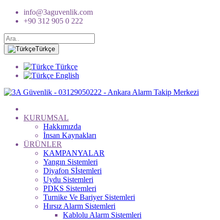
info@3aguvenlik.com
+90 312 905 0 222
Türkçe
Türkçe
English
KURUMSAL
Hakkımızda
İnsan Kaynakları
ÜRÜNLER
KAMPANYALAR
Yangın Sistemleri
Diyafon Sİstemleri
Uydu Sistemleri
PDKS Sistemleri
Turnike Ve Bariyer Sistemleri
Hırsız Alarm Sistemleri
Kablolu Alarm Sistemleri