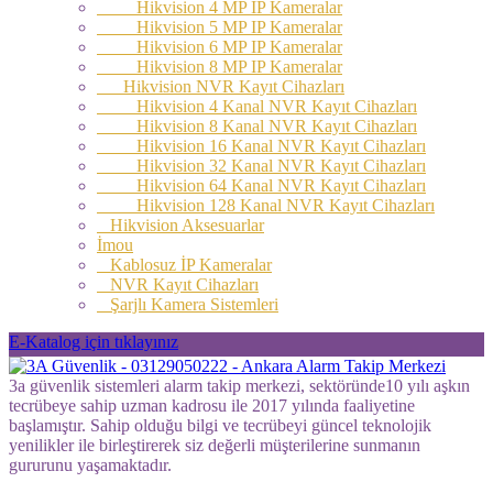
Hikvision 4 MP IP Kameralar
Hikvision 5 MP IP Kameralar
Hikvision 6 MP IP Kameralar
Hikvision 8 MP IP Kameralar
Hikvision NVR Kayıt Cihazları
Hikvision 4 Kanal NVR Kayıt Cihazları
Hikvision 8 Kanal NVR Kayıt Cihazları
Hikvision 16 Kanal NVR Kayıt Cihazları
Hikvision 32 Kanal NVR Kayıt Cihazları
Hikvision 64 Kanal NVR Kayıt Cihazları
Hikvision 128 Kanal NVR Kayıt Cihazları
Hikvision Aksesuarlar
İmou
Kablosuz İP Kameralar
NVR Kayıt Cihazları
Şarjlı Kamera Sistemleri
E-Katalog için tıklayınız
3a güvenlik sistemleri alarm takip merkezi, sektöründe10 yılı aşkın
tecrübeye sahip uzman kadrosu ile 2017 yılında faaliyetine
başlamıştır. Sahip olduğu bilgi ve tecrübeyi güncel teknolojik
yenilikler ile birleştirerek siz değerli müşterilerine sunmanın
gururunu yaşamaktadır.