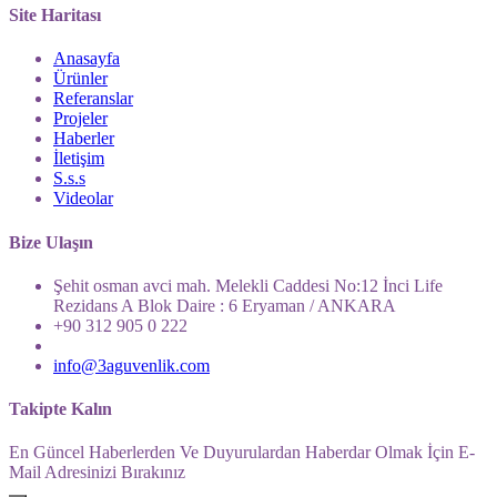
Site Haritası
Anasayfa
Ürünler
Referanslar
Projeler
Haberler
İletişim
S.s.s
Videolar
Bize Ulaşın
Şehit osman avci mah. Melekli Caddesi No:12 İnci Life
Rezidans A Blok Daire : 6 Eryaman / ANKARA
+90 312 905 0 222
info@3aguvenlik.com
Takipte Kalın
En Güncel Haberlerden Ve Duyurulardan Haberdar Olmak İçin E-
Mail Adresinizi Bırakınız