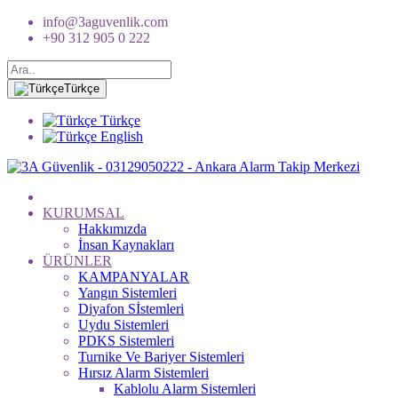
info@3aguvenlik.com
+90 312 905 0 222
Türkçe
Türkçe
English
KURUMSAL
Hakkımızda
İnsan Kaynakları
ÜRÜNLER
KAMPANYALAR
Yangın Sistemleri
Diyafon Sİstemleri
Uydu Sistemleri
PDKS Sistemleri
Turnike Ve Bariyer Sistemleri
Hırsız Alarm Sistemleri
Kablolu Alarm Sistemleri