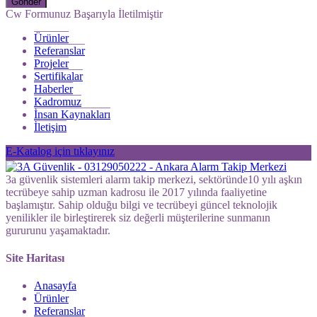
Gönder
Cw Formunuz Başarıyla İletilmiştir
Ürünler
Referanslar
Projeler
Sertifikalar
Haberler
Kadromuz
İnsan Kaynakları
İletişim
E-Katalog için tıklayınız
3a güvenlik sistemleri alarm takip merkezi, sektöründe10 yılı aşkın
tecrübeye sahip uzman kadrosu ile 2017 yılında faaliyetine
başlamıştır. Sahip olduğu bilgi ve tecrübeyi güncel teknolojik
yenilikler ile birleştirerek siz değerli müşterilerine sunmanın
gururunu yaşamaktadır.
Site Haritası
Anasayfa
Ürünler
Referanslar