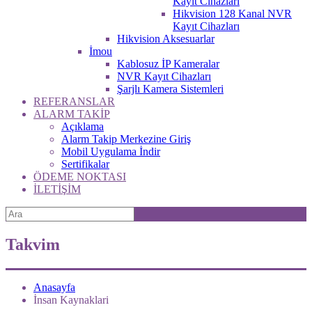
Kayıt Cihazları
Hikvision 128 Kanal NVR
Kayıt Cihazları
Hikvision Aksesuarlar
İmou
Kablosuz İP Kameralar
NVR Kayıt Cihazları
Şarjlı Kamera Sistemleri
REFERANSLAR
ALARM TAKİP
Açıklama
Alarm Takip Merkezine Giriş
Mobil Uygulama İndir
Sertifikalar
ÖDEME NOKTASI
İLETİŞİM
Takvim
Anasayfa
İnsan Kaynaklari