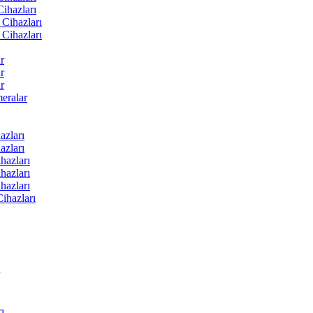
ihazları
Cihazları
Cihazları
r
r
r
ralar
zları
zları
hazları
hazları
hazları
ihazları
ı