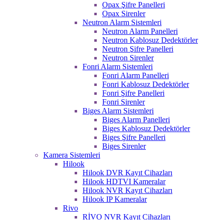
Opax Şifre Panelleri
Opax Sirenler
Neutron Alarm Sistemleri
Neutron Alarm Panelleri
Neutron Kablosuz Dedektörler
Neutron Şifre Panelleri
Neutron Sirenler
Fonri Alarm Sistemleri
Fonri Alarm Panelleri
Fonri Kablosuz Dedektörler
Fonri Şifre Panelleri
Fonri Sirenler
Biges Alarm Sistemleri
Biges Alarm Panelleri
Biges Kablosuz Dedektörler
Biges Şifre Panelleri
Biges Sirenler
Kamera Sistemleri
Hilook
Hilook DVR Kayıt Cihazları
Hilook HDTVI Kameralar
Hilook NVR Kayıt Cihazları
Hilook IP Kameralar
Rivo
RİVO NVR Kayıt Cihazları