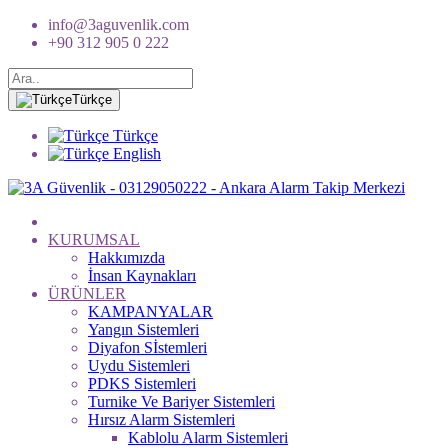
info@3aguvenlik.com
+90 312 905 0 222
Türkçe
Türkçe
English
KURUMSAL
Hakkımızda
İnsan Kaynakları
ÜRÜNLER
KAMPANYALAR
Yangın Sistemleri
Diyafon Sİstemleri
Uydu Sistemleri
PDKS Sistemleri
Turnike Ve Bariyer Sistemleri
Hırsız Alarm Sistemleri
Kablolu Alarm Sistemleri