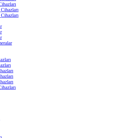
ihazları
Cihazları
Cihazları
r
r
r
ralar
zları
zları
hazları
hazları
hazları
ihazları
ı