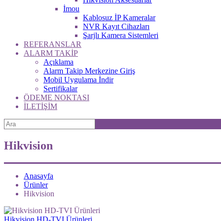
İmou
Kablosuz İP Kameralar
NVR Kayıt Cihazları
Şarjlı Kamera Sistemleri
REFERANSLAR
ALARM TAKİP
Açıklama
Alarm Takip Merkezine Giriş
Mobil Uygulama İndir
Sertifikalar
ÖDEME NOKTASI
İLETİŞİM
Hikvision
Anasayfa
Ürünler
Hikvision
Hikvision HD-TVI Ürünleri