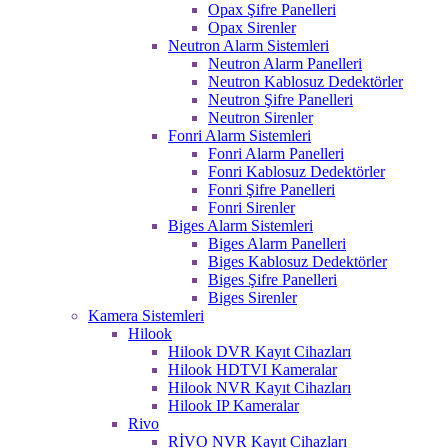
Opax Şifre Panelleri
Opax Sirenler
Neutron Alarm Sistemleri
Neutron Alarm Panelleri
Neutron Kablosuz Dedektörler
Neutron Şifre Panelleri
Neutron Sirenler
Fonri Alarm Sistemleri
Fonri Alarm Panelleri
Fonri Kablosuz Dedektörler
Fonri Şifre Panelleri
Fonri Sirenler
Biges Alarm Sistemleri
Biges Alarm Panelleri
Biges Kablosuz Dedektörler
Biges Şifre Panelleri
Biges Sirenler
Kamera Sistemleri
Hilook
Hilook DVR Kayıt Cihazları
Hilook HDTVI Kameralar
Hilook NVR Kayıt Cihazları
Hilook IP Kameralar
Rivo
RİVO NVR Kayıt Cihazları