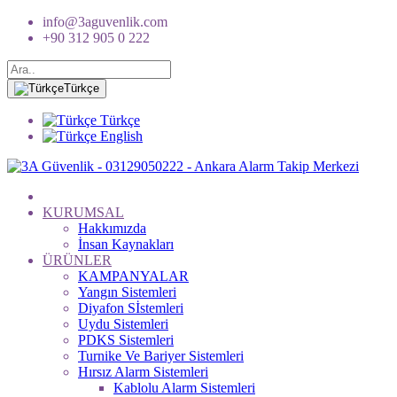
info@3aguvenlik.com
+90 312 905 0 222
Türkçe
Türkçe
English
KURUMSAL
Hakkımızda
İnsan Kaynakları
ÜRÜNLER
KAMPANYALAR
Yangın Sistemleri
Diyafon Sİstemleri
Uydu Sistemleri
PDKS Sistemleri
Turnike Ve Bariyer Sistemleri
Hırsız Alarm Sistemleri
Kablolu Alarm Sistemleri