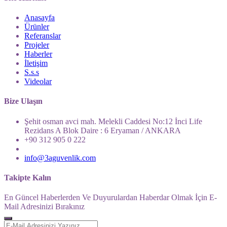
Anasayfa
Ürünler
Referanslar
Projeler
Haberler
İletişim
S.s.s
Videolar
Bize Ulaşın
Şehit osman avci mah. Melekli Caddesi No:12 İnci Life
Rezidans A Blok Daire : 6 Eryaman / ANKARA
+90 312 905 0 222
info@3aguvenlik.com
Takipte Kalın
En Güncel Haberlerden Ve Duyurulardan Haberdar Olmak İçin E-
Mail Adresinizi Bırakınız