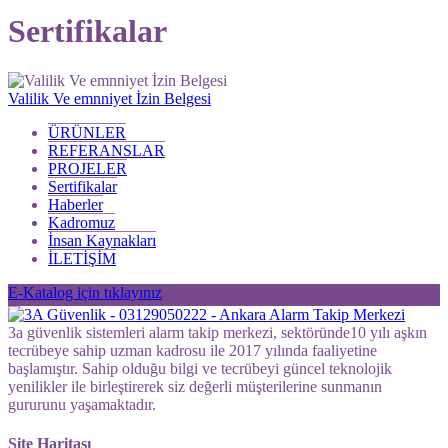
Sertifikalar
Valilik Ve emnniyet İzin Belgesi
ÜRÜNLER
REFERANSLAR
PROJELER
Sertifikalar
Haberler
Kadromuz
İnsan Kaynakları
İLETİŞİM
E-Katalog için tıklayınız
3a güvenlik sistemleri alarm takip merkezi, sektöründe10 yılı aşkın
tecrübeye sahip uzman kadrosu ile 2017 yılında faaliyetine
başlamıştır. Sahip olduğu bilgi ve tecrübeyi güncel teknolojik
yenilikler ile birleştirerek siz değerli müşterilerine sunmanın
gururunu yaşamaktadır.
Site Haritası