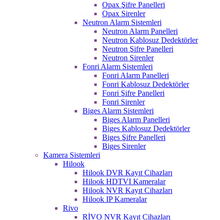
Opax Şifre Panelleri
Opax Sirenler
Neutron Alarm Sistemleri
Neutron Alarm Panelleri
Neutron Kablosuz Dedektörler
Neutron Şifre Panelleri
Neutron Sirenler
Fonri Alarm Sistemleri
Fonri Alarm Panelleri
Fonri Kablosuz Dedektörler
Fonri Şifre Panelleri
Fonri Sirenler
Biges Alarm Sistemleri
Biges Alarm Panelleri
Biges Kablosuz Dedektörler
Biges Şifre Panelleri
Biges Sirenler
Kamera Sistemleri
Hilook
Hilook DVR Kayıt Cihazları
Hilook HDTVI Kameralar
Hilook NVR Kayıt Cihazları
Hilook IP Kameralar
Rivo
RİVO NVR Kayıt Cihazları