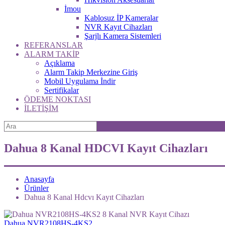
İmou
Kablosuz İP Kameralar
NVR Kayıt Cihazları
Şarjlı Kamera Sistemleri
REFERANSLAR
ALARM TAKİP
Açıklama
Alarm Takip Merkezine Giriş
Mobil Uygulama İndir
Sertifikalar
ÖDEME NOKTASI
İLETİŞİM
Dahua 8 Kanal HDCVI Kayıt Cihazları
Anasayfa
Ürünler
Dahua 8 Kanal Hdcvı Kayıt Cihazları
Dahua NVR2108HS-4KS2...