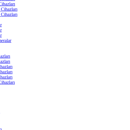
ihazları
Cihazları
Cihazları
r
r
r
ralar
zları
zları
hazları
hazları
hazları
ihazları
ı