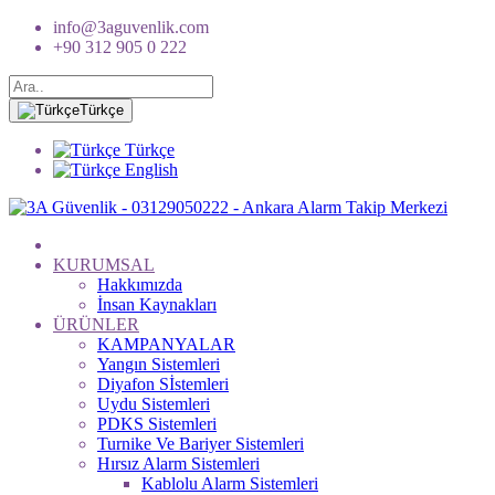
info@3aguvenlik.com
+90 312 905 0 222
Türkçe
Türkçe
English
KURUMSAL
Hakkımızda
İnsan Kaynakları
ÜRÜNLER
KAMPANYALAR
Yangın Sistemleri
Diyafon Sİstemleri
Uydu Sistemleri
PDKS Sistemleri
Turnike Ve Bariyer Sistemleri
Hırsız Alarm Sistemleri
Kablolu Alarm Sistemleri