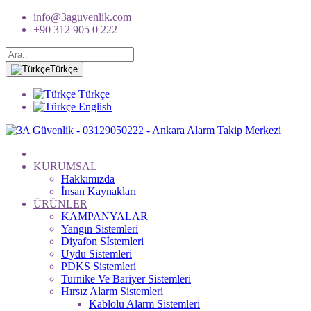
info@3aguvenlik.com
+90 312 905 0 222
Türkçe
Türkçe
English
KURUMSAL
Hakkımızda
İnsan Kaynakları
ÜRÜNLER
KAMPANYALAR
Yangın Sistemleri
Diyafon Sİstemleri
Uydu Sistemleri
PDKS Sistemleri
Turnike Ve Bariyer Sistemleri
Hırsız Alarm Sistemleri
Kablolu Alarm Sistemleri