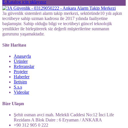
E-Katalog için tıklayınız
3a güvenlik sistemleri alarm takip merkezi, sektöründe10 yılı aşkın
tecrübeye sahip uzman kadrosu ile 2017 yılında faaliyetine
başlamıştır. Sahip olduğu bilgi ve tecrübeyi güncel teknolojik
yenilikler ile birleştirerek siz değerli müşterilerine sunmanın
gururunu yaşamaktadır.
Site Haritası
Anasayfa
Ürünler
Referanslar
Projeler
Haberler
İletişim
S.s.s
Videolar
Bize Ulaşın
Şehit osman avci mah. Melekli Caddesi No:12 İnci Life
Rezidans A Blok Daire : 6 Eryaman / ANKARA
+90 312 905 0 222