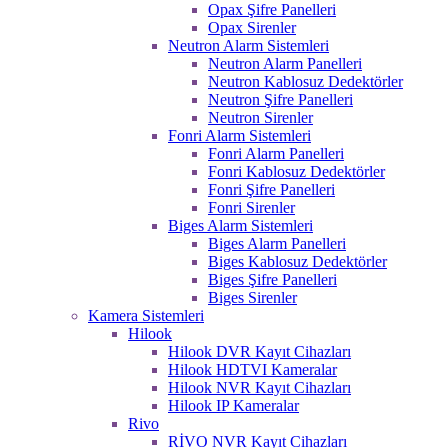
Opax Şifre Panelleri
Opax Sirenler
Neutron Alarm Sistemleri
Neutron Alarm Panelleri
Neutron Kablosuz Dedektörler
Neutron Şifre Panelleri
Neutron Sirenler
Fonri Alarm Sistemleri
Fonri Alarm Panelleri
Fonri Kablosuz Dedektörler
Fonri Şifre Panelleri
Fonri Sirenler
Biges Alarm Sistemleri
Biges Alarm Panelleri
Biges Kablosuz Dedektörler
Biges Şifre Panelleri
Biges Sirenler
Kamera Sistemleri
Hilook
Hilook DVR Kayıt Cihazları
Hilook HDTVI Kameralar
Hilook NVR Kayıt Cihazları
Hilook IP Kameralar
Rivo
RİVO NVR Kayıt Cihazları