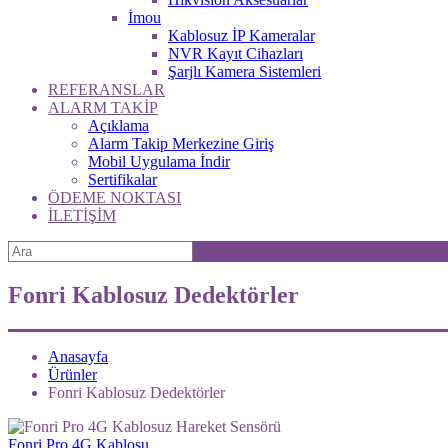
İmou
Kablosuz İP Kameralar
NVR Kayıt Cihazları
Şarjlı Kamera Sistemleri
REFERANSLAR
ALARM TAKİP
Açıklama
Alarm Takip Merkezine Giriş
Mobil Uygulama İndir
Sertifikalar
ÖDEME NOKTASI
İLETİŞİM
Fonri Kablosuz Dedektörler
Anasayfa
Ürünler
Fonri Kablosuz Dedektörler
Fonri Pro 4G Kablosu...