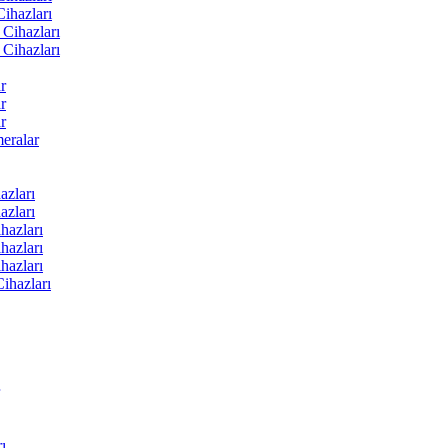
ihazları
Cihazları
Cihazları
r
r
r
ralar
zları
zları
hazları
hazları
hazları
ihazları
ı