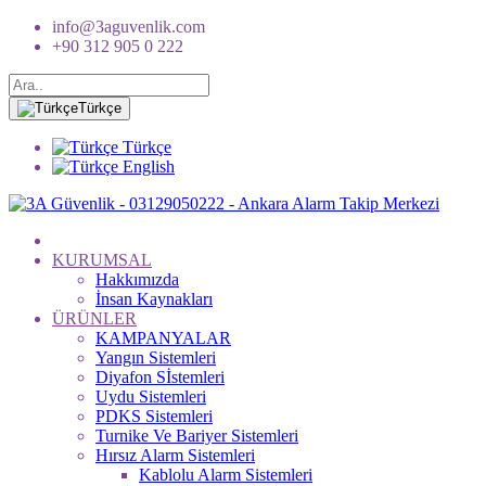
info@3aguvenlik.com
+90 312 905 0 222
Türkçe
Türkçe
English
KURUMSAL
Hakkımızda
İnsan Kaynakları
ÜRÜNLER
KAMPANYALAR
Yangın Sistemleri
Diyafon Sİstemleri
Uydu Sistemleri
PDKS Sistemleri
Turnike Ve Bariyer Sistemleri
Hırsız Alarm Sistemleri
Kablolu Alarm Sistemleri