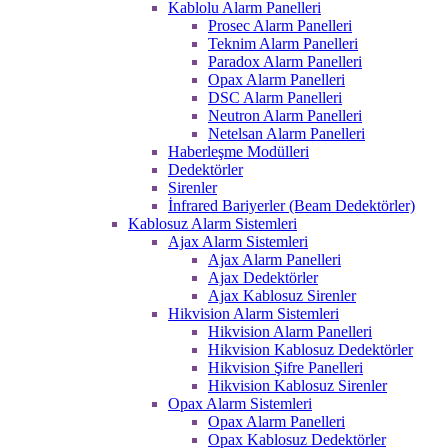
Kablolu Alarm Panelleri
Prosec Alarm Panelleri
Teknim Alarm Panelleri
Paradox Alarm Panelleri
Opax Alarm Panelleri
DSC Alarm Panelleri
Neutron Alarm Panelleri
Netelsan Alarm Panelleri
Haberleşme Modülleri
Dedektörler
Sirenler
İnfrared Bariyerler (Beam Dedektörler)
Kablosuz Alarm Sistemleri
Ajax Alarm Sistemleri
Ajax Alarm Panelleri
Ajax Dedektörler
Ajax Kablosuz Sirenler
Hikvision Alarm Sistemleri
Hikvision Alarm Panelleri
Hikvision Kablosuz Dedektörler
Hikvision Şifre Panelleri
Hikvision Kablosuz Sirenler
Opax Alarm Sistemleri
Opax Alarm Panelleri
Opax Kablosuz Dedektörler