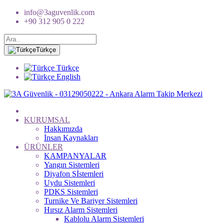
info@3aguvenlik.com
+90 312 905 0 222
Türkçe
Türkçe
English
KURUMSAL
Hakkımızda
İnsan Kaynakları
ÜRÜNLER
KAMPANYALAR
Yangın Sistemleri
Diyafon Sİstemleri
Uydu Sistemleri
PDKS Sistemleri
Turnike Ve Bariyer Sistemleri
Hırsız Alarm Sistemleri
Kablolu Alarm Sistemleri