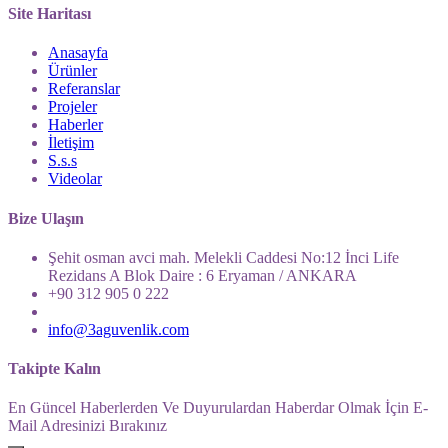
Site Haritası
Anasayfa
Ürünler
Referanslar
Projeler
Haberler
İletişim
S.s.s
Videolar
Bize Ulaşın
Şehit osman avci mah. Melekli Caddesi No:12 İnci Life
Rezidans A Blok Daire : 6 Eryaman / ANKARA
+90 312 905 0 222
info@3aguvenlik.com
Takipte Kalın
En Güncel Haberlerden Ve Duyurulardan Haberdar Olmak İçin E-
Mail Adresinizi Bırakınız