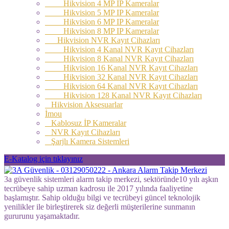
Hikvision 4 MP IP Kameralar
Hikvision 5 MP IP Kameralar
Hikvision 6 MP IP Kameralar
Hikvision 8 MP IP Kameralar
Hikvision NVR Kayıt Cihazları
Hikvision 4 Kanal NVR Kayıt Cihazları
Hikvision 8 Kanal NVR Kayıt Cihazları
Hikvision 16 Kanal NVR Kayıt Cihazları
Hikvision 32 Kanal NVR Kayıt Cihazları
Hikvision 64 Kanal NVR Kayıt Cihazları
Hikvision 128 Kanal NVR Kayıt Cihazları
Hikvision Aksesuarlar
İmou
Kablosuz İP Kameralar
NVR Kayıt Cihazları
Şarjlı Kamera Sistemleri
E-Katalog için tıklayınız
3a güvenlik sistemleri alarm takip merkezi, sektöründe10 yılı aşkın
tecrübeye sahip uzman kadrosu ile 2017 yılında faaliyetine
başlamıştır. Sahip olduğu bilgi ve tecrübeyi güncel teknolojik
yenilikler ile birleştirerek siz değerli müşterilerine sunmanın
gururunu yaşamaktadır.